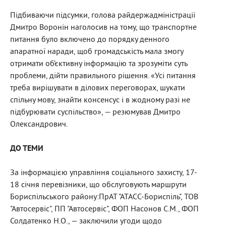
Підбиваючи підсумки, голова райдержадміністрації
Дмитро Воронін наголосив на тому, що транспортне
питання було включено до порядку денного
апаратної наради, щоб громадськість мала змогу
отримати об’єктивну інформацію та зрозуміти суть
проблеми, дійти правильного рішення. «Усі питання
треба вирішувати в ділових переговорах, шукати
спільну мову, знайти консенсус і в жодному разі не
підбурювати суспільство», — резюмував Дмитро
Олександрович.
ДО ТЕМИ
За інформацією управління соціального захисту, 17-
18 січня перевізники, що обслуговують маршрути
Бориспільського району:ПрАТ "АТАСС-Бориспіль", ТОВ
"Автосервіс", ПП "Автосервіс", ФОП Насонов С.М., ФОП
Солдатенко Н.О., — заключили угоди щодо