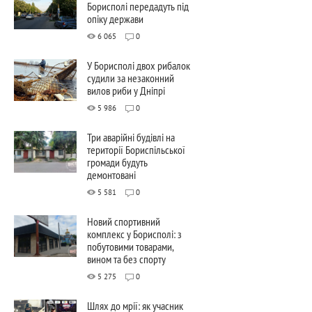
Борисполі передадуть під
опіку держави
6 065
0
У Борисполі двох рибалок
судили за незаконний
вилов риби у Дніпрі
5 986
0
Три аварійні будівлі на
території Бориспільської
громади будуть
демонтовані
5 581
0
Новий спортивний
комплекс у Борисполі: з
побутовими товарами,
вином та без спорту
5 275
0
Шлях до мрії: як учасник