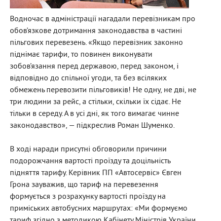
Водночас в адміністрації нагадали перевізникам про
обов’язкове дотримання законодавства в частині
пільгових перевезень. «Якщо перевізник законно
піднімає тарифи, то повинен виконувати
зобов’язання перед державою, перед законом, і
відповідно до спільної угоди, та без всіляких
обмежень перевозити пільговиків! Не одну, не дві, не
три людини за рейс, а стільки, скільки їх сідає. Не
тільки в середу. А в усі дні, як того вимагає чинне
законодавство», — підкреслив Роман Шуменко.
В ході наради присутні обговорили причини
подорожчання вартості проїзду та доцільність
підняття тарифу. Керівник ПП «Автосервіс» Євген
Грона зауважив, що тариф на перевезення
формується з розрахунку вартості проїзду на
приміських автобусних маршрутах: «Ми формуємо
тариф згідно з методикою Кабінету Міністрів України,