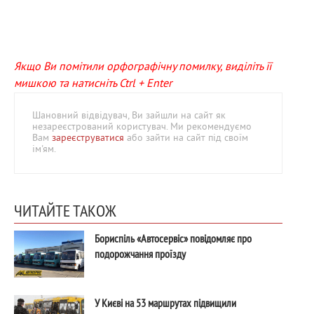
Якщо Ви помітили орфографічну помилку, виділіть її
мишкою та натисніть Ctrl + Enter
Шановний відвідувач, Ви зайшли на сайт як
незареєстрований користувач. Ми рекомендуємо
Вам
зареєструватися
або зайти на сайт під своїм
ім'ям.
ЧИТАЙТЕ ТАКОЖ
Бориспіль «Автосервіс» повідомляє про
подорожчання проїзду
У Києві на 53 маршрутах підвищили