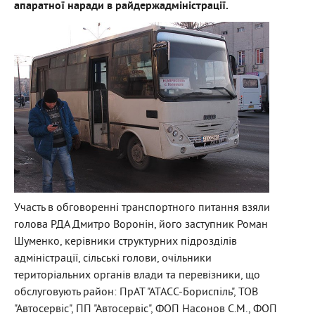
апаратної наради в райдержадміністрації.
Участь в обговоренні транспортного питання взяли
голова РДА Дмитро Воронін, його заступник Роман
Шуменко, керівники структурних підрозділів
адміністрації, сільські голови, очільники
територіальних органів влади та перевізники, що
обслуговують район: ПрАТ "АТАСС-Бориспіль", ТОВ
"Автосервіс", ПП "Автосервіс", ФОП Насонов С.М., ФОП