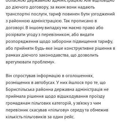
обласною державною адміністрацією. Але відповідно
до діючого договору, за яким вони надають
транспортні послуги, тариф повинен бути узгоджений
з районною адміністрацією. Так прописано в
договорі. В іншому випадку ми маємо право або
розірвати угоду з перевізником, або видати
розпорядження щодо заборони підвищення тарифу,
або прийняти будь-яке інше конструктивне рішення в
рамках діючого законодавства, що дозволить
врегулювати проблему».
Він спростував інформацію в оголошеннях,
розміщених в автобусах. У них йшлося про те, що
Бориспільська районна державна адміністрація не
приймала рішення щодо відшкодування проїзду
громадянам пільгових категорій, у зв’язку з чим
перевізник скасував «пільгову» середу та обмежив
кількість пільговиків за один рейс.