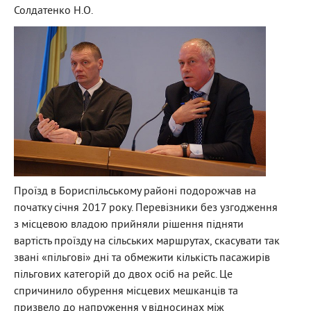
Солдатенко Н.О.
Проїзд в Бориспільському районі подорожчав на
початку січня 2017 року. Перевізники без узгодження
з місцевою владою прийняли рішення підняти
вартість проїзду на сільських маршрутах, скасувати так
звані «пільгові» дні та обмежити кількість пасажирів
пільгових категорій до двох осіб на рейс. Це
спричинило обурення місцевих мешканців та
призвело до напруження у відносинах між