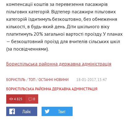
компенсації коштів за перевезення пасажирів
пільгових категорій. Відтепер пасажири пільгових
категорій їздитимуть безкоштовно, без обмеження
кількості, в будь-який день. Діти шкільного віку
платитимуть 20% загальної вартості проїзду. У планах
— безкоштовний проїзд для вчителів сільських шкіл
(за посвідченнями).
Бориспільська районна державна адміністрація
БОРИСПІЛЬ
/
ТОП
/
ОСТАННІ НОВИНИ
18-01-2017, 15:47
БОРИСПІЛЬСЬКА РАЙОННА ДЕРЖАВНА АДМІНІСТРАЦІЯ
4 825
0
Лайк
Твит