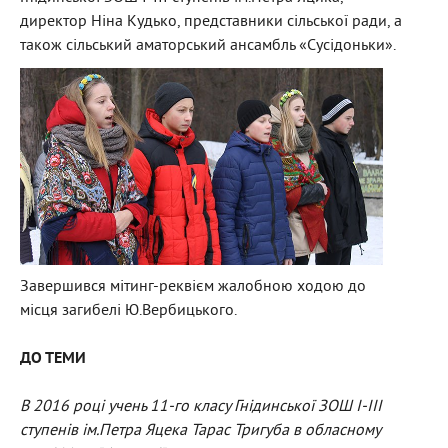
директор Ніна Кудько, представники сільської ради, а
також сільський аматорський ансамбль «Сусідоньки».
Завершився мітинг-реквієм жалобною ходою до
місця загибелі Ю.Вербицького.
ДО ТЕМИ
В 2016 році учень 11-го класу Гнідинської ЗОШ I-III
ступенів ім.Петра Яцека Тарас Тригуба в обласному