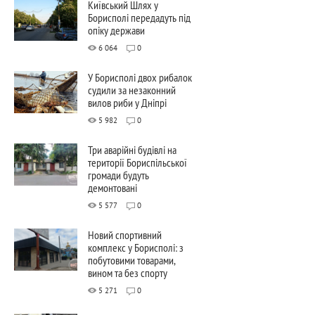
Київський Шлях у
Борисполі передадуть під
опіку держави
6 064
0
У Борисполі двох рибалок
судили за незаконний
вилов риби у Дніпрі
5 982
0
Три аварійні будівлі на
території Бориспільської
громади будуть
демонтовані
5 577
0
Новий спортивний
комплекс у Борисполі: з
побутовими товарами,
вином та без спорту
5 271
0