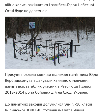
війна колись закінчиться і загибель Героя Небесної
Сотні буде не даремною.
Присутні поклали квіти до підніжжя пам’ятника Юрія
Вербицькому та вшанували хвилиною мовчання
пам’ять всіх загиблих учасників Революції Гідності
2013-2014 рр та бойових дій на Сході України.
До пам’ятних заходів долучилися учні 9-10 класів
Гнідинської ЗОШ I-III ступенів ім.Петра Яцика,