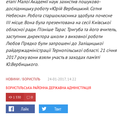
етапі Малої Академії наук захистив пошуково-
дослідницьку роботу «Юрій Вербицький. Сотня
Небесна». Робота старшокласника здобула почесне
III місце. Вона була презентована на сесії Київської
обласної ради. Пізніше Тарас Тригуба та його вчитель,
заступник директора школи з виховної роботи
Любов Прядко були запрошені до Заліщицької
райдержадміністрації Тернопільської області. 21 січня
2017 року вони взяли участь в заходах пам’яті
Ю.Вербицького.
НОВИНИ
/
БОРИСПІЛЬ
24-01-2017, 14:22
БОРИСПІЛЬСЬКА РАЙОННА ДЕРЖАВНА АДМІНІСТРАЦІЯ
1 530
0
Лайк
Твит