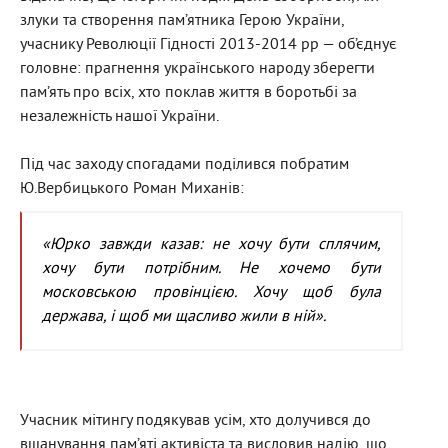
злуки та створення пам’ятника Герою України,
учаснику Революції Гідності 2013-2014 рр — об’єднує
головне: прагнення українського народу зберегти
пам’ять про всіх, хто поклав життя в боротьбі за
незалежність нашої України.
Під час заходу спогадами поділився побратим
Ю.Вербицького Роман Миханів:
«Юрко завжди казав: не хочу бути сплячим,
хочу бути потрібним. Не хочемо бути
московською провінцією. Хочу щоб була
держава, і щоб ми щасливо жили в ній».
Учасник мітингу подякував усім, хто долучився до
вшанування пам’яті активіста та висловив надію, що