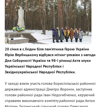
20 січня в с.Гнідин біля пам’ятника Герою України
Юрію Вербицькому відбувся мітинг-реквієм з нагоди
Дня Соборності України та 98-ї річниці Акта злуки
Української Народної Республіки і
Західноукраїнської Народної Республіки.
У заході взяли участь голова Бориспільської районної
державної адміністрації Дмитро Воронін, заступник
голови районної ради Іван Недогибченко, керуючий
справами виконавчого комітету районної ради Антон
Мотрич, Гнідинський сільський голова Олександр