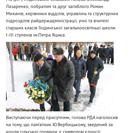
Лазаренко, побратим та друг загиблого Роман
Миханів, керівники відділів, управлінь та структурних
підрозділів райдержадміністрації, учні та вчителі
старших класів Гнідинської загальноосвітньої школи
I-III cтупенів ім.Петра Яцика.
Виступаючи перед присутніми, голова РДА наголосив
на тому, що пам’ятник Ю.Вербицькому, зведений за
кошти сільської громади, є символом єдності,