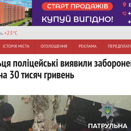
+23°
C
ль
ІСТОРІЯ МІСТА
ОГОЛОШЕННЯ
РЕКЛАМА
ПЕРЕДПЛАТ
ьця поліцейські виявили заборон
а 30 тисяч гривень