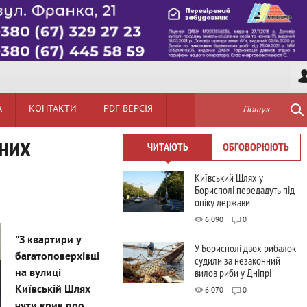
А
КОНТАКТИ
PDF ВЕРСІЯ
Пошук
ених
ЧИТАЮТЬ
ОБГОВОРЮЮТЬ
Київський Шлях у
Борисполі передадуть під
опіку держави
6 090
0
"З квартири у
У Борисполі двох рибалок
багатоповерхівці
судили за незаконний
вилов риби у Дніпрі
на вулиці
Київській Шлях
6 070
0
чути крик про