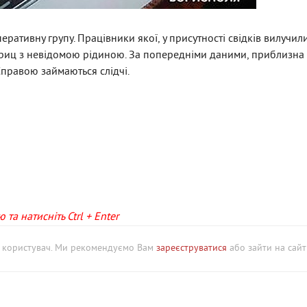
ративну групу. Працівники якої, у присутності свідків вилучил
приц з невідомою рідиною. За попередніми даними, приблизна 
Справою займаються слідчі.
та натисніть Ctrl + Enter
й користувач. Ми рекомендуємо Вам
зареєструватися
або зайти на сайт 