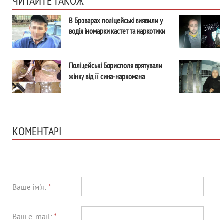
ЧИТАЙТЕ ТАКОЖ
В Броварах поліцейські виявили у
водія іномарки кастет та наркотики
Поліцейські Борисполя врятували
жінку від її сина-наркомана
КОМЕНТАРІ
Ваше ім'я:
*
Ваш e-mail:
*