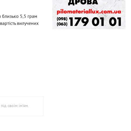
и близько 5,5 грам
вартість вилучених
під своїм ім'ям.