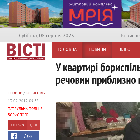
Суббота, 08 серпня 2026
Бориспi
ГОЛОВНА
НОВИНИ
ВІДЕО
У квартирі бориспіл
речовин приблизно н
НОВИНИ
/
БОРИСПІЛЬ
13-02-2017, 09:58
ПАТРУЛЬНА ПОЛІЦІЯ
БОРИСПОЛЯ
1 969
0
Лайк