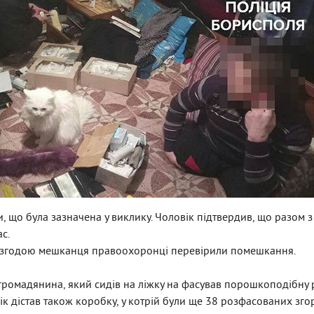
ри, що була зазначена у виклику. Чоловік підтвердив, що разом 
с.
а згодою мешканця правоохоронці перевірили помешкання.
 громадянина, який сидів на ліжку на фасував порошкоподібну 
вік дістав також коробку, у котрій були ще 38 розфасованих зго