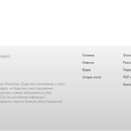
ищені.
Головна
Огол
Новини
Рекл
Відео
Пере
Історія міста
PDF 
ція. Реклама». Будь-яке копіювання, у тому
Конт
редрук чи будь-яке інше поширення
ювалося, суворо забороняється без
. Під час цитування інформації
 товарним знаком (знаком обслуговування)