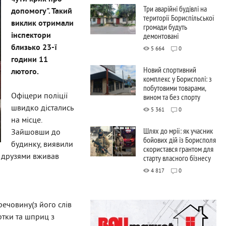
Три аварійні будівлі на
допомогу". Такий
території Бориспільської
виклик отримали
громади будуть
інспектори
демонтовані
близько 23-ї
5 664
0
години 11
Новий спортивний
лютого.
комплекс у Борисполі: з
побутовими товарами,
Офіцери поліції
вином та без спорту
швидко дістались
5 361
0
на місце.
Шлях до мрії: як учасник
Зайшовши до
бойових дій із Борисполя
будинку, виявили
скористався грантом для
з друзями вживав
старту власного бізнесу
4 817
0
речовину(з його слів
ртки та шприц з