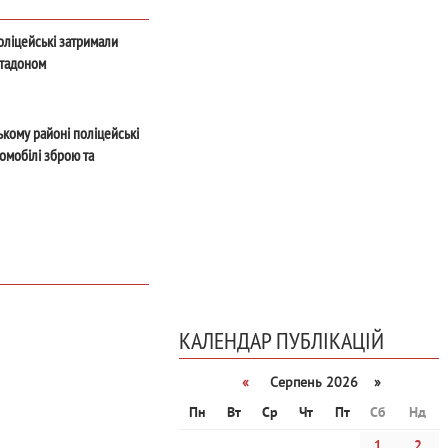
оліцейські затримали
етадоном
ькому районі поліцейські
томобілі зброю та
КАЛЕНДАР ПУБЛІКАЦІЙ
«
Серпень 2026 »
Пн
Вт
Ср
Чт
Пт
Сб
Нд
1
2