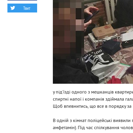
Твит
у під'їзді одного з мешканців кварти
спиртні напої і компанія здіймала гала
Щоб впевнитись, що все в порядку з
В одній з кімнат поліцейські виявили
амфетамін). Під час спілкування чоло