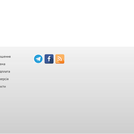
ошення
ама
дплата
версія
акти