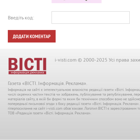
Введіть код:
ДОДАТИ КОМЕНТАР
i-visti.com © 2000-2025 Усі права зах
Газета «ВІСТІ. Інформація. Реклама».
Інформація на сайті є інтелектуальною власністю редакції газети «Вісті. Інформа
числі окремих частин текстів чи зображень, публікування та републікування, пе
матеріалів сайту, в якій би формі та яким би технічним способом воно не здійсн
попередньої письмової згоди з боку редакції газети «Вісті. Інформація. Реклама»
гіперпосилання на сайт i-visti.com обов'язкове. Логотип ВІСТІ є зареєстрованим
ТОВ «Редакція газети «Вісті. Інформація. Реклама».