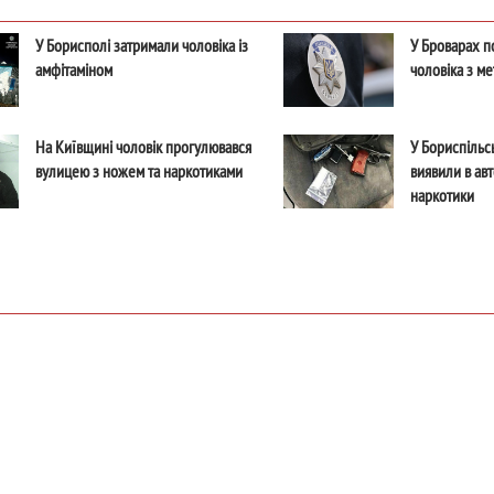
У Борисполі затримали чоловіка із
У Броварах п
амфітаміном
чоловіка з м
На Київщині чоловік прогулювався
У Бориспільс
вулицею з ножем та наркотиками
виявили в ав
наркотики