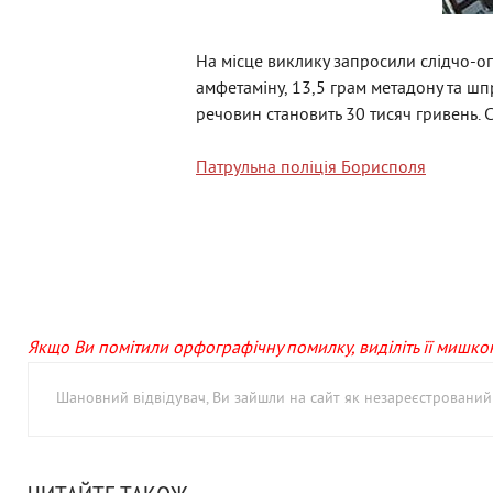
На місце виклику запросили слідчо-опе
амфетаміну, 13,5 грам метадону та ш
речовин становить 30 тисяч гривень. 
Патрульна поліція Борисполя
Якщо Ви помітили орфографічну помилку, виділіть її мишкою 
Шановний відвідувач, Ви зайшли на сайт як незареєстровани