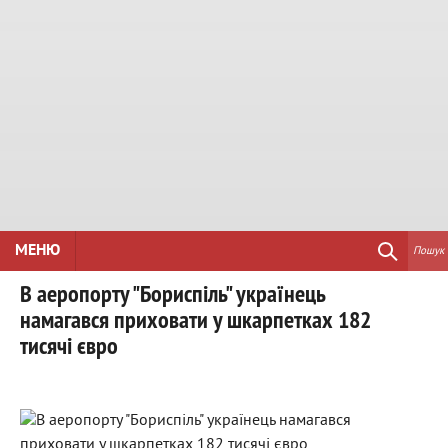
МЕНЮ
Пошук
В аеропорту "Бориспіль" українець
намагався приховати у шкарпетках 182
тисячі євро