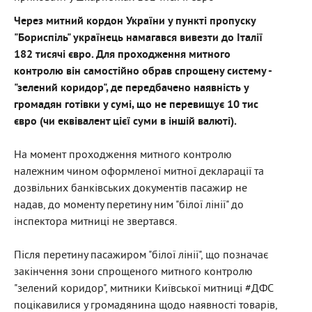
Через митний кордон України у пункті пропуску
"Бориспіль" українець намагався вивезти до Італії
182 тисячі євро. Для проходження митного
контролю він самостійно обрав спрощену систему -
"зелений коридор", де передбачено наявність у
громадян готівки у сумі, що не перевищує 10 тис
євро (чи еквівалент цієї суми в іншій валюті).
На момент проходження митного контролю
належним чином оформленої митної декларації та
дозвільних банківських документів пасажир не
надав, до моменту перетину ним "білої лінії" до
інспектора митниці не звертався.
Після перетину пасажиром "білої лінії", що позначає
закінчення зони спрощеного митного контролю
"зелений коридор", митники Київської митниці #ДФС
поцікавилися у громадянина щодо наявності товарів,