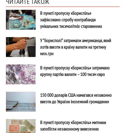
ЧИТАЙТЕ ТАКОЖ
В пункті пропуску «Бориспіль»
зафіксовано спробу контрабанди
унікальних тисячолітніх старовинних
прикрас
У "Борисполі" затримали американця, який
хотів ввезти в країну валюти на третину
млн. грн
В пункті пропуску «Бориспіль» затримано
крупну партію валюти – 100 тисяч євро
150 000 доларів США намагався незаконно
ввезти до України іноземний громадянин
В пункті пропуску «Бориспіль» митники
запобігли незаконному вивезенню