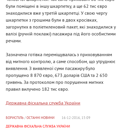
були поміщені в іншу шкарпетку, а ще 62 тис євро
знаходилися вже у третій шкарпетці. У свою чергу
шкарпетки з грошима були в двох кросівках,
загорнутих в поліетиленовий пакет, які знаходилися у
валізі (ручній поклажі) пасажира під його особистими
речами.
Зазначена готівка переміщувалась з приховуванням
від митного контролю, а саме способом, що утруднює
виявлення. З виявленої суми пасажиру було
пропущено 8 870 євро, 673 доларів США та 2 650
гривень. За протоколом про порушення митних
правил вилучено 182 тис євро.
Державна фіскальна служба України
БОРИСПІЛЬ
/
ОСТАННІ НОВИНИ
16-12-2016, 15:09
ДЕРЖАВНА ФІСКАЛЬНА СЛУЖБА УКРАЇНИ