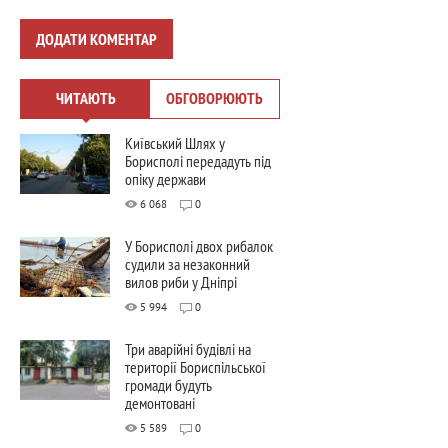
ДОДАТИ КОМЕНТАР
ЧИТАЮТЬ
ОБГОВОРЮЮТЬ
Київський Шлях у
Борисполі передадуть під
опіку держави
6 068
0
У Борисполі двох рибалок
судили за незаконний
вилов риби у Дніпрі
5 994
0
Три аварійні будівлі на
території Бориспільської
громади будуть
демонтовані
5 589
0