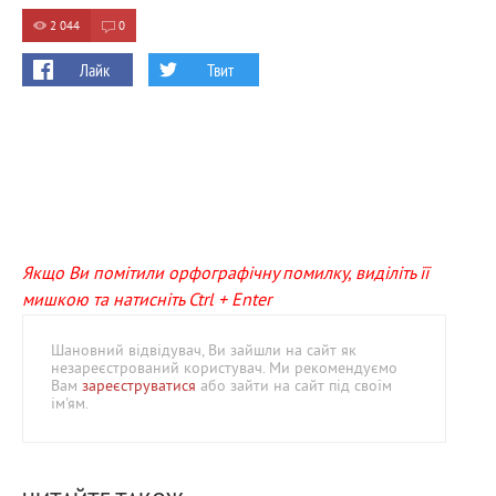
2 044
0
Лайк
Твит
Якщо Ви помітили орфографічну помилку, виділіть її
мишкою та натисніть Ctrl + Enter
Шановний відвідувач, Ви зайшли на сайт як
незареєстрований користувач. Ми рекомендуємо
Вам
зареєструватися
або зайти на сайт під своїм
ім'ям.