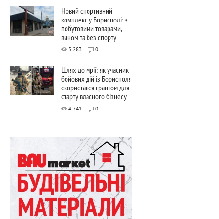
Новий спортивний
комплекс у Борисполі: з
побутовими товарами,
вином та без спорту
5 283
0
Шлях до мрії: як учасник
бойових дій із Борисполя
скористався грантом для
старту власного бізнесу
4 741
0