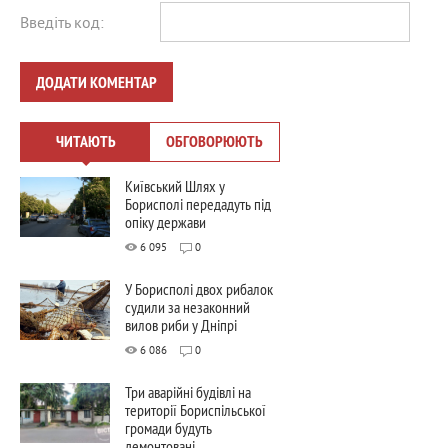
Введіть код:
ДОДАТИ КОМЕНТАР
ЧИТАЮТЬ
ОБГОВОРЮЮТЬ
Київський Шлях у
Борисполі передадуть під
опіку держави
6 095
0
У Борисполі двох рибалок
судили за незаконний
вилов риби у Дніпрі
6 086
0
Три аварійні будівлі на
території Бориспільської
громади будуть
демонтовані