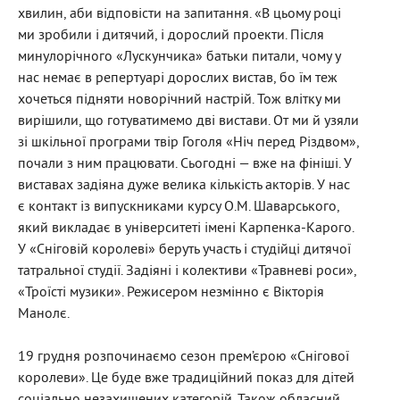
хвилин, аби відповісти на запитання. «В цьому році
ми зробили і дитячий, і дорослий проекти. Після
минулорічного «Лускунчика» батьки питали, чому у
нас немає в репертуарі дорослих вистав, бо їм теж
хочеться підняти новорічний настрій. Тож влітку ми
вирішили, що готуватимемо дві вистави. От ми й узяли
зі шкільної програми твір Гоголя «Ніч перед Різдвом»,
почали з ним працювати. Сьогодні — вже на фініші. У
виставах задіяна дуже велика кількість акторів. У нас
є контакт із випускниками курсу О.М. Шаварського,
який викладає в університеті імені Карпенка-Карого.
У «Сніговій королеві» беруть участь і студійці дитячої
татральної студії. Задіяні і колективи «Травневі роси»,
«Троїсті музики». Режисером незмінно є Вікторія
Манолє.
19 грудня розпочинаємо сезон прем’єрою «Снігової
королеви». Це буде вже традиційний показ для дітей