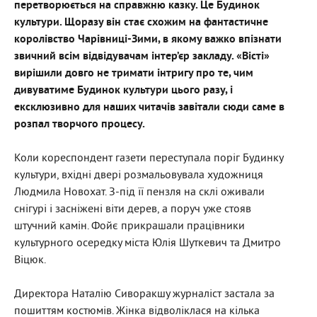
перетворюється на справжню казку. Це Будинок
культури. Щоразу він стає схожим на фантастичне
королівство Чарівниці-Зими, в якому важко впізнати
звичний всім відвідувачам інтер’єр закладу. «Вісті»
вирішили довго не тримати інтригу про те, чим
дивуватиме Будинок культури цього разу, і
ексклюзивно для наших читачів завітали сюди саме в
розпал творчого процесу.
Коли кореспондент газети переступала поріг Будинку
культури, вхідні двері розмальовувала художниця
Людмила Новохат. З-під її пензля на склі оживали
снігурі і засніжені віти дерев, а поруч уже стояв
штучний камін. Фойє прикрашали працівники
культурного осередку міста Юлія Шуткевич та Дмитро
Віцюк.
Директора Наталію Сиворакшу журналіст застала за
пошиттям костюмів. Жінка відволіклася на кілька