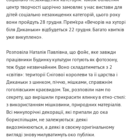
соціально незахищених категорій. Також обласний
центр творчості щорічно замовляє у нас вистави для
дітей соціально незахищених категорій, цього року
вони пройдуть 28 грудня. Прем’єра «Вечорів на хуторі
біля Диканьки» відбудеться 22 грудня. Багато квитків
уже викуплено».
Розповіла Наталія Павлівна, що фойє, яке завжди
працівники Будинку культури готують як фотозону,
теж буде незвичайним. Воно складатиметься з 2
«світів»: території Снігової королеви та її царства і
Диканьки з шинком, піччю, мішками, справжнім
гоголівським краєвидом. Так, розповіли нам по
секрету, що вирішили прикрасити ялинку в етно-стилі:
з використанням мішковини, природних матеріалів.
Всі минулорічні декорації, які припали до ока
бориспільцям, не залежуються: деякі
видозмінюються, а деякі в своєму оригінальному
вигляді знову милуватимуть око публіки.