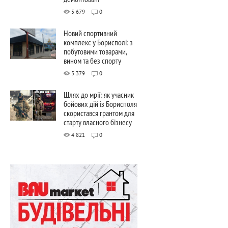
5 679
0
Новий спортивний
комплекс у Борисполі: з
побутовими товарами,
вином та без спорту
5 379
0
Шлях до мрії: як учасник
бойових дій із Борисполя
скористався грантом для
старту власного бізнесу
4 821
0