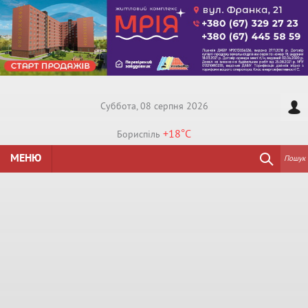
Суббота, 08 серпня 2026
+18°
C
Бориспiль
МЕНЮ
Пошук