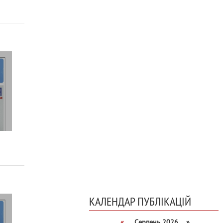
КАЛЕНДАР ПУБЛІКАЦІЙ
«
Серпень 2026 »