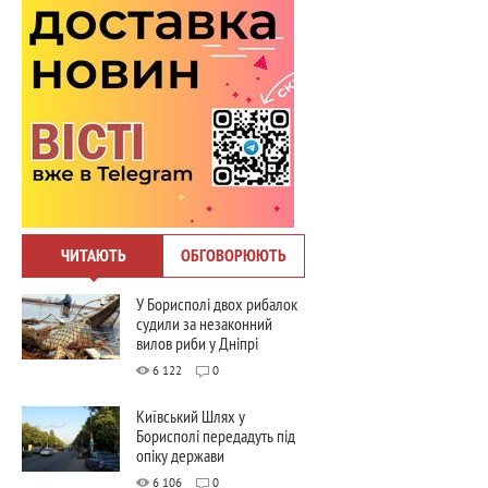
ЧИТАЮТЬ
ОБГОВОРЮЮТЬ
У Борисполі двох рибалок
судили за незаконний
вилов риби у Дніпрі
6 122
0
Київський Шлях у
Борисполі передадуть під
опіку держави
6 106
0