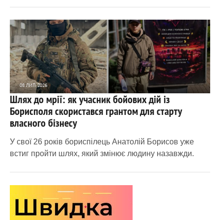
08 ЛИП 2026
Шлях до мрії: як учасник бойових дій із
4 830
0
Борисполя скористався грантом для старту
власного бізнесу
У свої 26 років бориспілець Анатолій Борисов уже
встиг пройти шлях, який змінює людину назавжди.