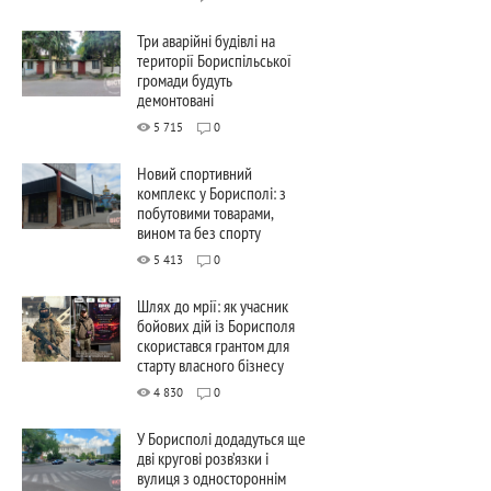
Три аварійні будівлі на
території Бориспільської
громади будуть
демонтовані
5 715
0
Новий спортивний
комплекс у Борисполі: з
побутовими товарами,
вином та без спорту
5 413
0
Шлях до мрії: як учасник
бойових дій із Борисполя
скористався грантом для
старту власного бізнесу
4 830
0
У Борисполі додадуться ще
дві кругові розв’язки і
вулиця з одностороннім