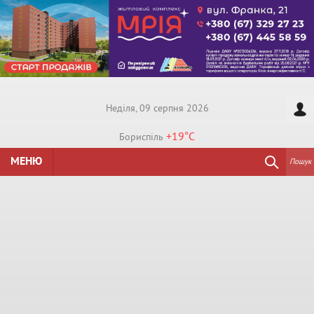
Недiля, 09 серпня 2026
+19°
C
Бориспiль
МЕНЮ
Пошук