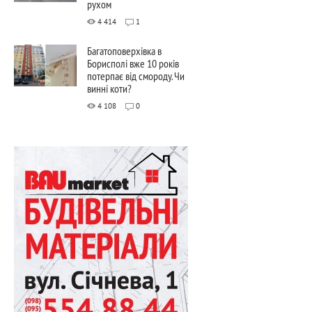
рухом
4 414
1
Багатоповерхівка в
Борисполі вже 10 років
потерпає від смороду. Чи
винні коти?
4 108
0