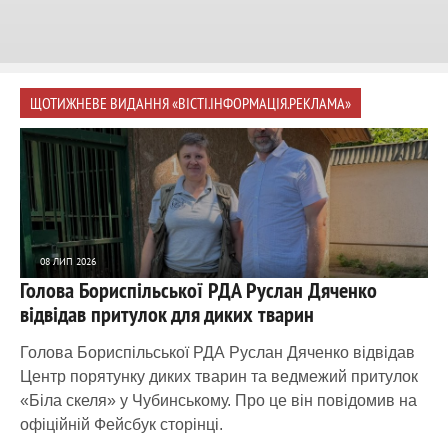
ЩОТИЖНЕВЕ ВИДАННЯ «ВІСТІ.ІНФОРМАЦІЯ.РЕКЛАМА»
08 ЛИП 2026
Голова Бориспільської РДА Руслан Дяченко
1 975
0
відвідав притулок для диких тварин
Голова Бориспільської РДА Руслан Дяченко відвідав
Центр порятунку диких тварин та ведмежий притулок
«Біла скеля» у Чубинському. Про це він повідомив на
офіційній Фейсбук сторінці.