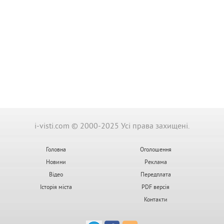
i-visti.com © 2000-2025 Усі права захищені.
Головна
Оголошення
Новини
Реклама
Відео
Передплата
Історія міста
PDF версія
Контакти