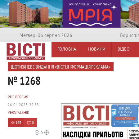
Четвер, 06 серпня 2026
Бориспi
ГОЛОВНА
НОВИНИ
ВІДЕО
ЩОТИЖНЕВЕ ВИДАННЯ «ВІСТІ.ІНФОРМАЦІЯ.РЕКЛАМА»
№ 1268
PDF ВЕРСИЯ
26-04-2025, 22:53
VERSTALSHIK
195
0
0