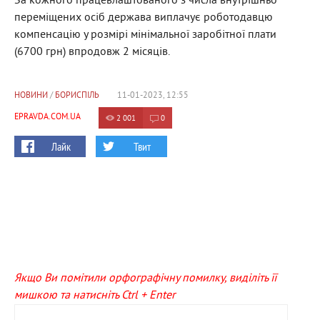
За кожного працевлаштованого з числа внутрішньо
переміщених осіб держава виплачує роботодавцю
компенсацію у розмірі мінімальної заробітної плати
(6700 грн) впродовж 2 місяців.
НОВИНИ
/
БОРИСПІЛЬ
11-01-2023, 12:55
EPRAVDA.COM.UA
2 001
0
Лайк
Твит
Якщо Ви помітили орфографічну помилку, виділіть її
мишкою та натисніть Ctrl + Enter