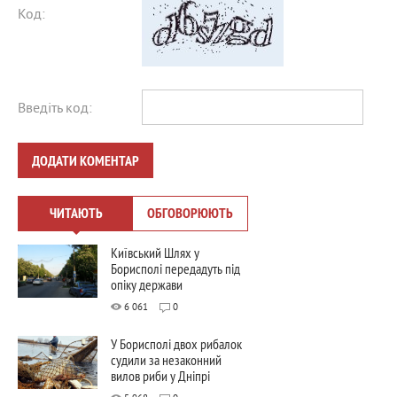
Код:
Введіть код:
ДОДАТИ КОМЕНТАР
ЧИТАЮТЬ
ОБГОВОРЮЮТЬ
Київський Шлях у
Борисполі передадуть під
опіку держави
6 061
0
У Борисполі двох рибалок
судили за незаконний
вилов риби у Дніпрі