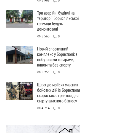
5 968
0
Три аварійні будівлі на
території Бориспільської
громади будуть
демонтовані
5 563
0
Новий спортивний
комплекс у Борисполі: з
побутовими товарами,
вином та без спорту
5 255
0
Шлях до мрії: як учасник
бойових дій із Борисполя
скористався грантом для
старту власного бізнесу
4 714
0