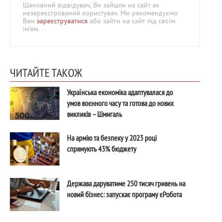
Шановний відвідувач, Ви зайшли на сайт як
незареєстрований користувач. Ми рекомендуємо
Вам
зареєструватися
або зайти на сайт під своїм
ім'ям.
ЧИТАЙТЕ ТАКОЖ
Українська економіка адаптувалася до
умов воєнного часу та готова до нових
викликів – Шмигаль
На армію та безпеку у 2023 році
спрямують 43% бюджету
Держава даруватиме 250 тисяч гривень на
новий бізнес: запускає програму єРобота