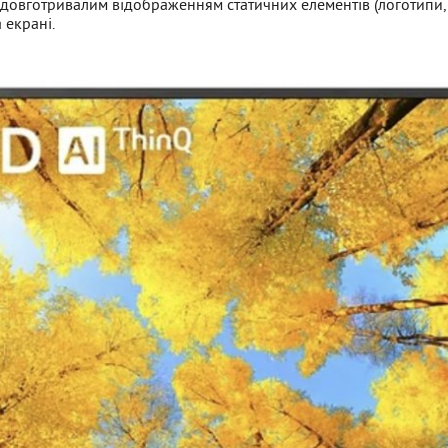
ід довготривалим відображенням статичних елементів (логотипи
 екрані.