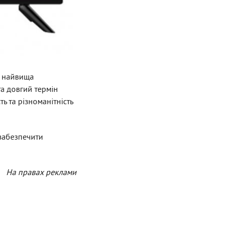
а найвища
та довгий термін
ь та різноманітність
 забезпечити
На правах реклами