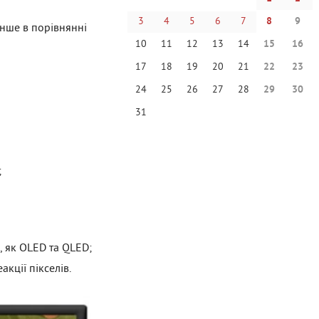
3
4
5
6
7
8
9
нше в порівнянні
10
11
12
13
14
15
16
17
18
19
20
21
22
23
24
25
26
27
28
29
30
31
;
, як OLED та QLED;
кції пікселів.