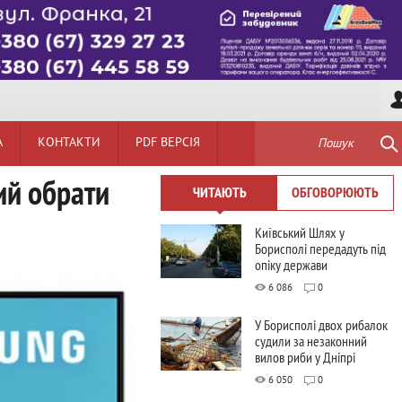
А
КОНТАКТИ
PDF ВЕРСІЯ
Пошук
ий обрати
ЧИТАЮТЬ
ОБГОВОРЮЮТЬ
Київський Шлях у
Борисполі передадуть під
опіку держави
6 086
0
У Борисполі двох рибалок
судили за незаконний
вилов риби у Дніпрі
6 050
0