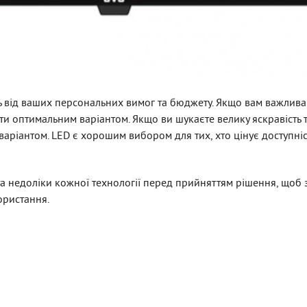
ь від ваших персональних вимог та бюджету. Якщо вам важлив
ути оптимальним варіантом. Якщо ви шукаєте велику яскравість 
ріантом. LED є хорошим вибором для тих, хто цінує доступніст
та недоліки кожної технології перед прийняттям рішення, щоб
ористання.