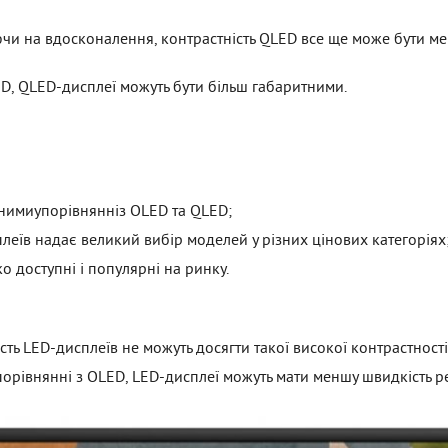
чи на вдосконалення, контрастність QLED все ще може бути ме
LED, QLED-дисплеї можуть бути більш габаритними.
нимиупорівнянніз OLED та QLED;
еїв надає великий вибір моделей у різних цінових категоріях
о доступні і популярні на ринку.
сть LED-дисплеїв не можуть досягти такої високої контрастності
порівнянні з OLED, LED-дисплеї можуть мати меншу швидкість реа