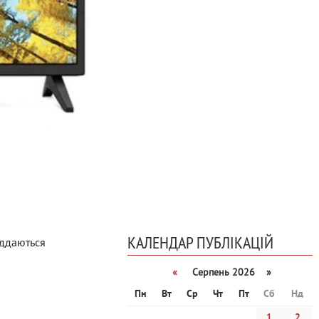
КАЛЕНДАР ПУБЛІКАЦІЙ
ддаються
«
Серпень 2026 »
Пн
Вт
Ср
Чт
Пт
Сб
Нд
1
2