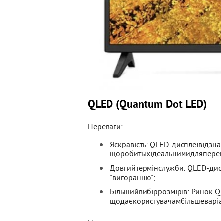
QLED (Quantum Dot LED)
Переваги:
Яскравість: QLED-дисплеївідзн
щоробитьїхідеальнимидляпере
Довгийтермінслужби: QLED-дис
"вигоранню";
Більшийвибіррозмірів: Ринок 
щодаєкористувачамбільшеваріа