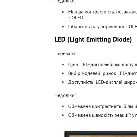
Недоліки:
Менша контрастність: незважаю
з OLED;
Габаритність: у порівнянні з O
LED (Light Emitting Diode)
Переваги:
Ціна: LED-дисплеїєбільшдоступ
Вибір моделей: ринок LED-диспл
Доступність: LED-дисплеї широк
Недоліки:
Обмежена контрастність: більші
Обмежена швидкість реакції: у 