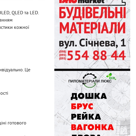
LED, QLED та LED.
ланням
истики кожної
ивідуально. Це
ості
іні готового