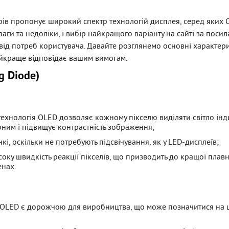
рів пропонує широкий спектр технологій дисплея, серед яких O
ваги та недоліки, і вибір найкращого варіанту на сайті за поси
 від потреб користувача. Давайте розглянемо основні характер
 найкраще відповідає вашим вимогам.
g Diode)
 технологія OLED дозволяє кожному пікселю виділяти світло інд
рним і підвищує контрастність зображення;
кі, оскільки не потребують підсвічування, як у LED-дисплеїв;
соку швидкість реакції пікселів, що призводить до кращої плавн
нах.
я OLED є дорожчою для виробництва, що може позначитися на ц