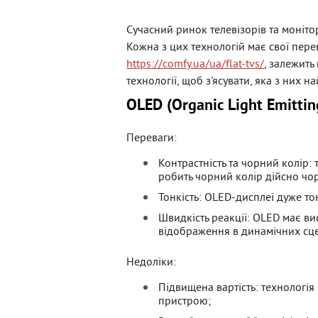
Сучасний ринок телевізорів та моніто
Кожна з цих технологій має свої пере
https://comfy.ua/ua/flat-tvs/
, залежить
технології, щоб з'ясувати, яка з них
OLED (Organic Light Emittin
Переваги:
Контрастність та чорний колір:
робить чорний колір дійсно чо
Тонкість: OLED-дисплеї дуже тон
Швидкість реакції: OLED має ви
відображення в динамічних сце
Недоліки:
Підвищена вартість: технологі
пристрою;