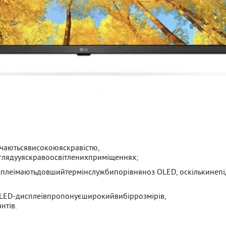
ачаютьсявисокоюяскравістю,
глядууяскравоосвітленихприміщеннях;
плеїмаютьдовшийтермінслужбипорівняноз OLED, оскількинепі
QLED-дисплеївпропонуєширокийвибіррозмірів,
нтів.