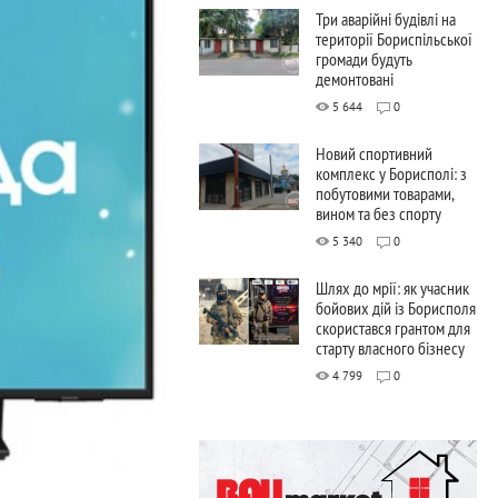
Три аварійні будівлі на
території Бориспільської
громади будуть
демонтовані
5 644
0
Новий спортивний
комплекс у Борисполі: з
побутовими товарами,
вином та без спорту
5 340
0
Шлях до мрії: як учасник
бойових дій із Борисполя
скористався грантом для
старту власного бізнесу
4 799
0