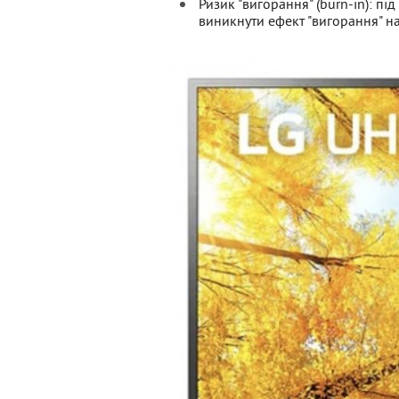
Ризик "вигорання" (burn-in): п
виникнути ефект "вигорання" на