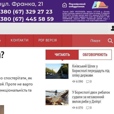
А
КОНТАКТИ
PDF ВЕРСІЯ
Пошук
я?
ЧИТАЮТЬ
ОБГОВОРЮЮТЬ
Київський Шлях у
Борисполі передадуть під
опіку держави
о спостерігати, як
6 090
0
й. Проте не варто
нкціональність та
У Борисполі двох рибалок
судили за незаконний
вилов риби у Дніпрі
6 070
0