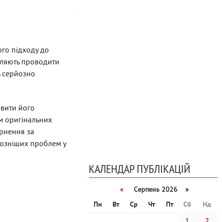
го підходу до
воляють проводити
ь серйозно
овити його
ям оригінальних
ернення за
йозніших проблем у
КАЛЕНДАР ПУБЛІКАЦІЙ
«
Серпень 2026 »
Пн
Вт
Ср
Чт
Пт
Сб
Нд
1
2