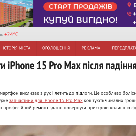
+24°
C
ль
ІСТОРІЯ МІСТА
ОГОЛОШЕННЯ
РЕКЛАМА
ПЕРЕДПЛАТ
и iPhone 15 Pro Max після падінн
артфон вислизає з рук і летить до підлоги. Це особливо болісн
адже
запчастини для iPhone 15 Pro Max
коштують чималих гроше
ї та професійний ремонт здатні повернути пристрою колишню фу