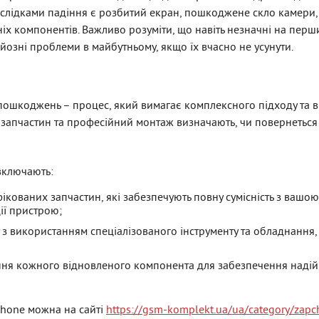
слідками падіння є розбитий екран, пошкоджене скло камери
іх компонентів. Важливо розуміти, що навіть незначні на перш
зні проблеми в майбутньому, якщо їх вчасно не усунути.
пошкоджень – процес, який вимагає комплексного підходу та 
 запчастин та професійний монтаж визначають, чи повернетьс
включають:
кованих запчастин, які забезпечують повну сумісність з вашо
ії пристрою;
 з використанням спеціалізованого інструменту та обладнання,
ня кожного відновленого компонента для забезпечення надійн
Phone можна на сайті
https://gsm-komplekt.ua/ua/category/zapc