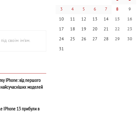
3
4
5
6
7
8
9
10
11
12
13
14
15
16
17
18
19
20
21
22
23
24
25
26
27
28
29
30
під своїм ім'ям.
31
тку iPhone: від першого
 найсучасніших моделей
le IPhone 13 прибули в