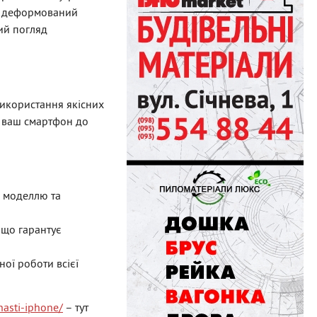
, деформований
ий погляд
використання якісних
я ваш смартфон до
ю моделлю та
 що гарантує
ої роботи всієї
hasti-iphone/
– тут