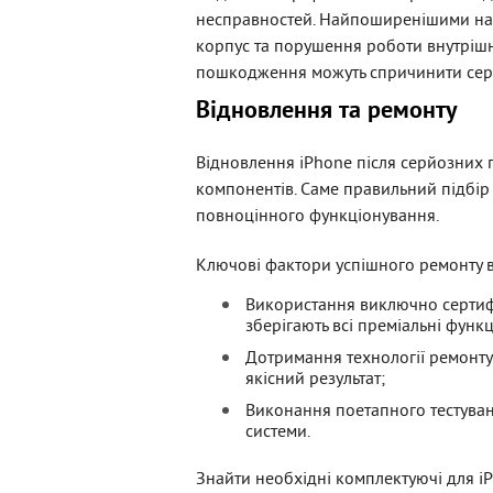
несправностей. Найпоширенішими на
корпус та порушення роботи внутрішн
пошкодження можуть спричинити серйо
Відновлення та ремонту
Відновлення iPhone після серйозних 
компонентів. Саме правильний підбір
повноцінного функціонування.
Ключові фактори успішного ремонту 
Використання виключно сертифі
зберігають всі преміальні функц
Дотримання технології ремонту
якісний результат;
Виконання поетапного тестуван
системи.
Знайти необхідні комплектуючі для i