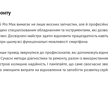
монту
Pro Max вимагає не лише якісних запчастин, але й професійно
ащені спеціалізованим обладнанням та інструментами, які доз
івні. Досвідчені майстри здатні відновити працездатність навіт
ри цьому всі функціональні можливості смартфона.
лише привід звернутися до професіоналів, які допоможуть відн
. Сучасні методи діагностики та ремонту, разом із використанн
трою колишню надійність. І пам'ятайте, що саме своєчасне зв
зменшити витрати на відновлення та запобігти розвитку сер