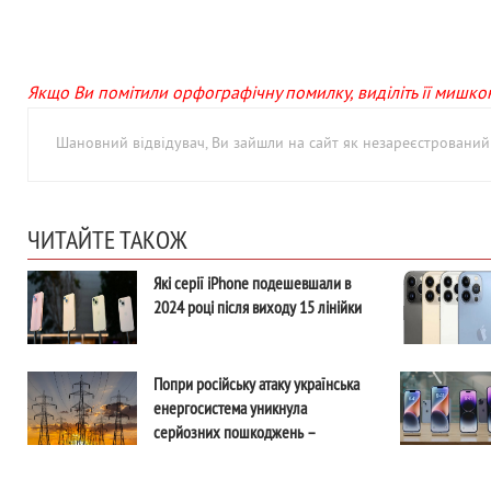
Якщо Ви помітили орфографічну помилку, виділіть її мишкою 
Шановний відвідувач, Ви зайшли на сайт як незареєстровани
ЧИТАЙТЕ ТАКОЖ
Які серії iPhone подешевшали в
2024 році після виходу 15 лінійки
Попри російську атаку українська
енергосистема уникнула
серйозних пошкоджень –
Галущенко