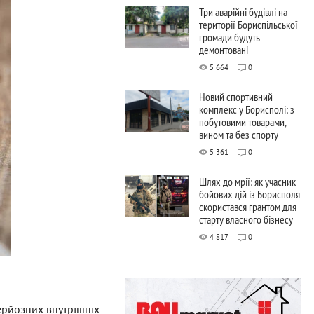
Три аварійні будівлі на
території Бориспільської
громади будуть
демонтовані
5 664
0
Новий спортивний
комплекс у Борисполі: з
побутовими товарами,
вином та без спорту
5 361
0
Шлях до мрії: як учасник
бойових дій із Борисполя
скористався грантом для
старту власного бізнесу
4 817
0
ерйозних внутрішніх