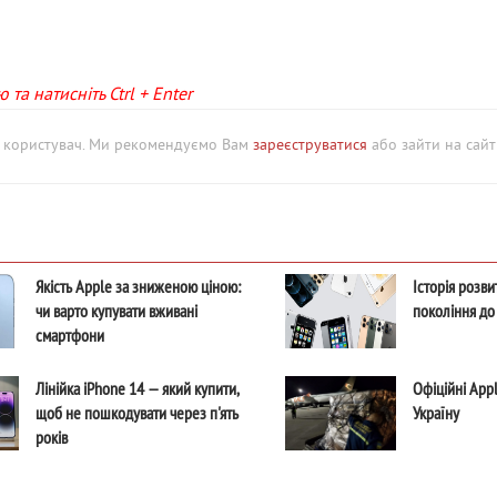
та натисніть Ctrl + Enter
й користувач. Ми рекомендуємо Вам
зареєструватися
або зайти на сайт 
Якість Apple за зниженою ціною:
Історія розви
чи варто купувати вживані
покоління до
смартфони
Лінійка iPhone 14 — який купити,
Офіційні App
щоб не пошкодувати через п'ять
Україну
років