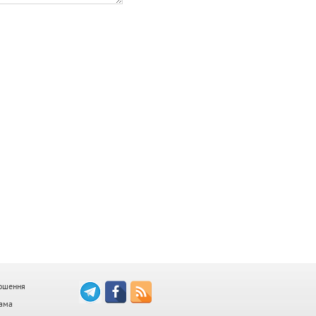
ошення
ама