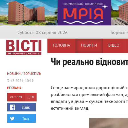
Суббота, 08 серпня 2026
Бориспi
ГОЛОВНА
НОВИНИ
ВІДЕО
Чи реально відновит
НОВИНИ
/
БОРИСПІЛЬ
3-12-2024, 10:19
Серце завмирає, коли дорогоцінний см
РЕКЛАМА
розбивається преміальний флагман, 
1 339
0
впадати у відчай – сучасні технологі
Лайк
естетичний вигляд.
Твит