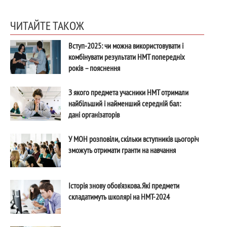
ЧИТАЙТЕ ТАКОЖ
Вступ-2025: чи можна використовувати і
комбінувати результати НМТ попередніх
років – пояснення
З якого предмета учасники НМТ отримали
найбільший і найменший середній бал:
дані організаторів
У МОН розповіли, скільки вступників цьогоріч
зможуть отримати гранти на навчання
Історія знову обов’язкова. Які предмети
складатимуть школярі на НМТ-2024