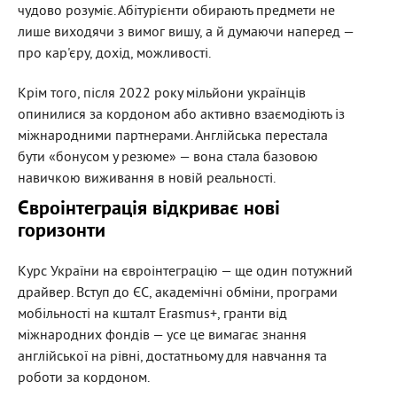
чудово розуміє. Абітурієнти обирають предмети не
лише виходячи з вимог вишу,
а й думаючи наперед —
про кар
'єру, дохід, можливості.
Крім того, після 2022 року мільйони українців
опинилися за кордоном або активно взаємодіють із
міжнародними партнерами. Англійська перестала
бути «бонусом у резюме» — вона стала базовою
навичкою виживання в новій реальності.
Євроінтеграція відкриває нові
горизонти
Курс України на євроінтеграцію — ще один потужний
драйвер. Вступ до ЄС, академічні обміни, програми
мобільності на кшталт
Erasmus+,
гранти від
міжнародних фондів — усе це вимагає знання
англійської на рівні, достатньому для навчання та
роботи за кордоном.