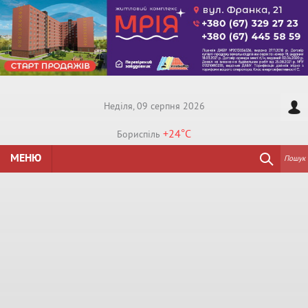
Недiля, 09 серпня 2026
+24°
C
Бориспiль
МЕНЮ
Пошук