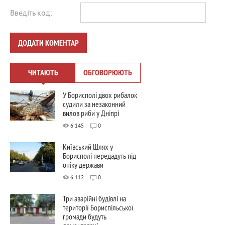
Введіть код:
ДОДАТИ КОМЕНТАР
ЧИТАЮТЬ
ОБГОВОРЮЮТЬ
У Борисполі двох рибалок
судили за незаконний
вилов риби у Дніпрі
6 145
0
Київський Шлях у
Борисполі передадуть під
опіку держави
6 112
0
Три аварійні будівлі на
території Бориспільської
громади будуть