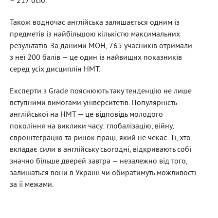
– 217 осіб.
Також водночас англійська залишається одним із
предметів із найбільшою кількістю максимальних
результатів. За даними МОН, 765 учасників отримали
з неї 200 балів — це один із найвищих показників
серед усіх дисциплін НМТ.
Експерти з
Grade пояснюють таку тенденцію не лише
вступними вимогами університетів. Популярність
англійської на НМТ — це відповідь молодого
покоління на виклики часу: глобалізацію, війну,
євроінтеграцію та ринок праці, який не чекає. Ті, хто
вкладає сили в англійську сьогодні, відкривають собі
значно більше дверей завтра — незалежно від того,
залишаться вони в Україні чи обиратимуть можливості
за її межами.