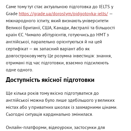
Саме тому тут стає актуальною підготовка до
IELTS
у
Grade
https://grade.ua/doroslym/pidgotovka-ielts/
—
міжнародного іспиту, який визнають університети
Великої Британії,
США
, Канади, Австралії та більшості
країн ЄС. Чимало абітурієнтів, готуючись до НМТ з
англійської, паралельно орієнтуються й на цей
сертифікат — як запасний варіант або як
довгострокову мету. Це розумна інвестиція: знання,
отримані під час підготовки, взаємно підсилюють
одне одного.
Доступність якісної підготовки
Ще кілька років тому якісно підготуватися до
англійської можна було лише здебільшого у великих
містах або у приватних школах із захмарними цінами.
Сьогодні ситуація кардинально змінилася.
Онлайн
-платформи, відеоуроки, застосунки для