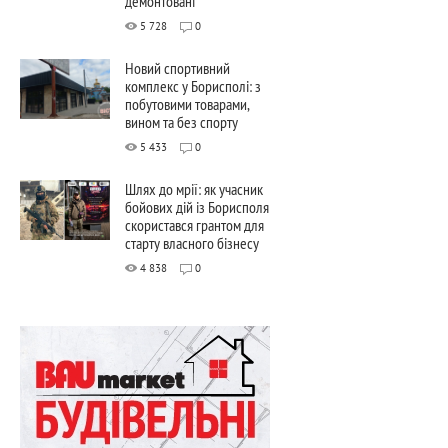
демонтовані
5 728
0
Новий спортивний
комплекс у Борисполі: з
побутовими товарами,
вином та без спорту
5 433
0
Шлях до мрії: як учасник
бойових дій із Борисполя
скористався грантом для
старту власного бізнесу
4 838
0