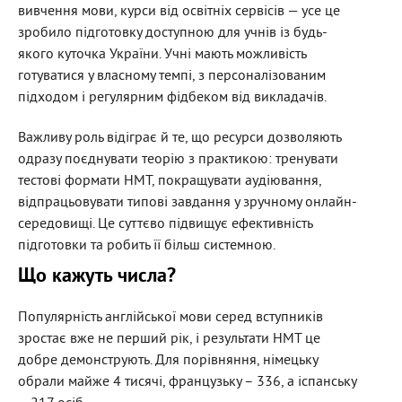
вивчення мови, курси від освітніх сервісів — усе це
зробило підготовку доступною для учнів із будь-
якого куточка України. Учні мають можливість
готуватися у власному темпі, з персоналізованим
підходом і регулярним фідбеком від викладачів.
Важливу роль відіграє й те, що ресурси дозволяють
одразу поєднувати теорію з практикою: тренувати
тестові формати НМТ, покращувати аудіювання,
відпрацьовувати типові завдання у зручному онлайн-
середовищі. Це суттєво підвищує ефективність
підготовки та робить її більш системною.
Що кажуть числа
?
Популярність англійської мови серед вступників
зростає вже не перший рік, і результати НМТ це
добре демонструють. Для порівняння, німецьку
обрали майже 4 тисячі, французьку – 336, а іспанську