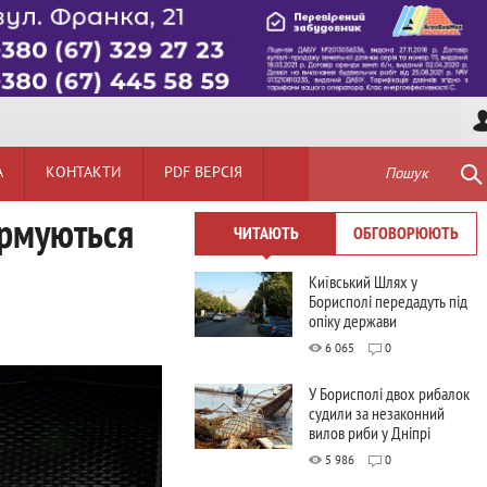
А
КОНТАКТИ
PDF ВЕРСІЯ
Пошук
ормуються
ЧИТАЮТЬ
ОБГОВОРЮЮТЬ
Київський Шлях у
Борисполі передадуть під
опіку держави
6 065
0
У Борисполі двох рибалок
судили за незаконний
вилов риби у Дніпрі
5 986
0