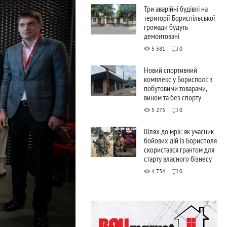
Три аварійні будівлі на
території Бориспільської
громади будуть
демонтовані
5 581
0
Новий спортивний
комплекс у Борисполі: з
побутовими товарами,
вином та без спорту
5 275
0
Шлях до мрії: як учасник
бойових дій із Борисполя
скористався грантом для
старту власного бізнесу
4 734
0