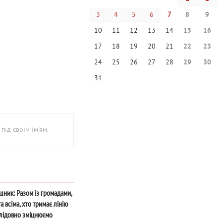
3
4
5
6
7
8
9
10
11
12
13
14
15
16
17
18
19
20
21
22
23
24
25
26
27
28
29
30
31
під своїм ім'ям.
ник: Разом із громадами,
а всіма, хто тримає лінію
лідовно зміцнюємо