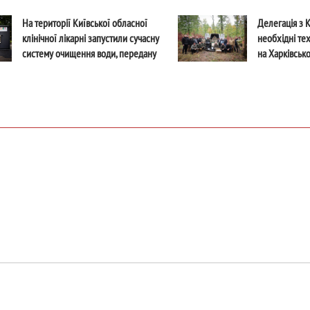
Україні Андрейсом Пілдеговічсом
північний щи
На території Київської обласної
Делегація з 
клінічної лікарні запустили сучасну
необхідні те
систему очищення води, передану
на Харківськ
ізраїльськими партнерами