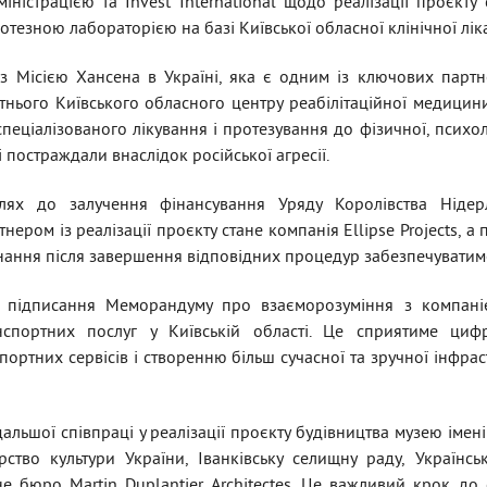
істрацією та Invest International щодо реалізації проєкту
отезною лабораторією на базі Київської обласної клінічної ліка
з Місією Хансена в Україні, яка є одним із ключових партнер
нього Київського обласного центру реабілітаційної медицин
еціалізованого лікування і протезування до фізичної, психоло
кі постраждали внаслідок російської агресії.
ях до залучення фінансування Уряду Королівства Нідерл
тнером із реалізації проєкту стане компанія Ellipse Projects, а
нання після завершення відповідних процедур забезпечуватиме
підписання Меморандуму про взаєморозуміння з компані
нспортних послуг у Київській області. Це сприятиме цифр
ортних сервісів і створенню більш сучасної та зручної інфрас
льшої співпраці у реалізації проєкту будівництва музею імен
ерство культури України, Іванківську селищну раду, Українс
е бюро Martin Duplantier Architectes. Це важливий крок до