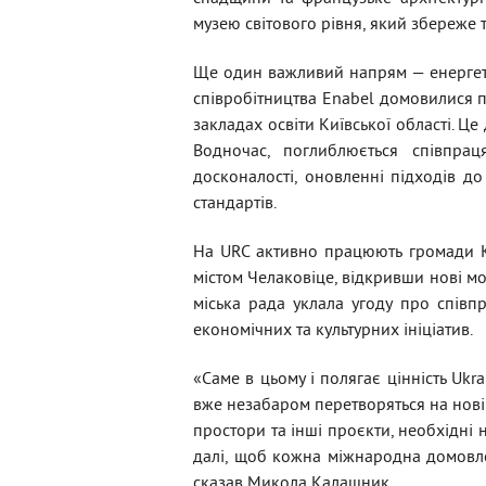
музею світового рівня, який збереже
Ще один важливий напрям — енергетич
співробітництва Enabel домовилися п
закладах освіти Київської області. Ц
Водночас, поглиблюється співпраця
досконалості, оновленні підходів до
стандартів.
На URC активно працюють громади К
містом Челаковіце, відкривши нові мо
міська рада уклала угоду про співп
економічних та культурних ініціатив.
«Саме в цьому і полягає цінність Ukra
вже незабаром перетворяться на нові ш
простори та інші проєкти, необхідні
далі, щоб кожна міжнародна домовле
сказав Микола Калашник.