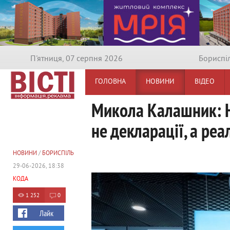
П'ятниця, 07 серпня 2026
Бориспi
ГОЛОВНА
НОВИНИ
ВІДЕО
Микола Калашник: Н
не декларації, а реа
НОВИНИ
/
БОРИСПІЛЬ
29-06-2026, 18:38
КОДА
1 252
0
Лайк