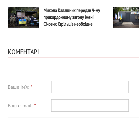
електроенергію, тим стійкішою
буде Київщина
Микола Калашник передав 9-му
прикордонному загону імені
Січових Стрільців необхідне
обладнання для виконання завдань
КОМЕНТАРІ
Ваше ім'я:
*
Ваш e-mail:
*