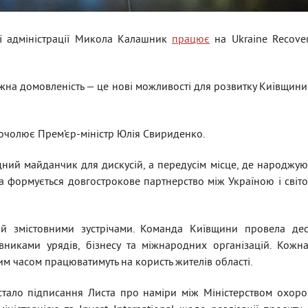
ої адміністрації Микола Калашник
працює
на Ukraine Recover
ожна домовленість — це нові можливості для розвитку Київщини
 очолює Прем’єр-міністр Юлія Свириденко.
ний майданчик для дискусій, а передусім місце, де народжую
 та формується довгострокове партнерство між Україною і світ
 змістовними зустрічами. Команда Київщини провела деся
никами урядів, бізнесу та міжнародних організацій. Кожн
м часом працюватимуть на користь жителів області.
стало підписання Листа про наміри між Міністерством охоро