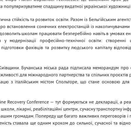
 та популяризуватиме спадщину видатної української художниці
на стійкість та розвиток освіти. Разом із Бельгійським агент
ро встановлення сонячних електростанцій із накопичувачами 
е дозволить школам працювати безперебійно навіть в умовах ен
 у модернізації професійно-технічної освіти: створенні 
 підготовки фахівців та розвитку людського капіталу відпов
иївщини. Бучанська міська рада підписала меморандум про 
жливості для міжнародного партнерства та спільних проєктів р
рацю з італійським містом Спольторе, що стане основою для
ine Recovery Conference — тут формуються не декларації, а реа
коли, лікарні, реабілітаційні центри, сучасну транспортну інфр
 нашим громадам. Попереду ще багато важливих переговорів і
ність ставала ще одним кроком до сильної, сучасної та відн