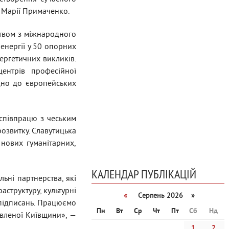
 Марії Примаченко.
ством з міжнародного
енергії у 50 опорних
ергетичних викликів.
центрів професійної
ідно до європейських
співпрацю з чеським
озвитку. Славутицька
 нових гуманітарних,
КАЛЕНДАР ПУБЛІКАЦІЙ
льні партнерства, які
аструктуру, культурні
«
Серпень 2026 »
 підписань. Працюємо
Пн
Вт
Ср
Чт
Пт
Сб
Нд
овленої Київщини», —
1
2