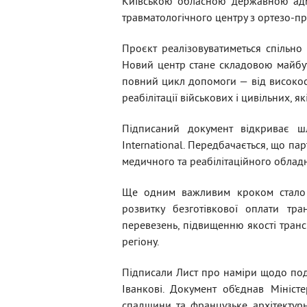
Київською обласною державною адмін
травматологічного центру з ортезо-пр
Проєкт реалізовуватиметься спільно 
Новий центр стане складовою майбут
повний цикл допомоги — від високосп
реабілітації військових і цивільних, я
Підписаний документ відкриває шл
International. Передбачається, що пар
медичного та реабілітаційного облад
Ще одним важливим кроком стало 
розвитку безготівкової оплати тра
перевезень, підвищенню якості трансп
регіону.
Підписали Лист про наміри щодо пода
Іванкові. Документ об’єднав Мініст
спадщини та французьке архітектурн