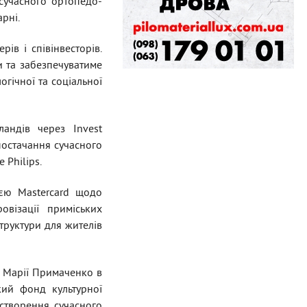
 сучасного ортопедо-
рні.
ів і співінвесторів.
и та забезпечуватиме
гічної та соціальної
андів через Invest
 постачання сучасного
 Philips.
єю Mastercard щодо
овізації приміських
труктури для жителів
і Марії Примаченко в
ький фонд культурної
 створення сучасного