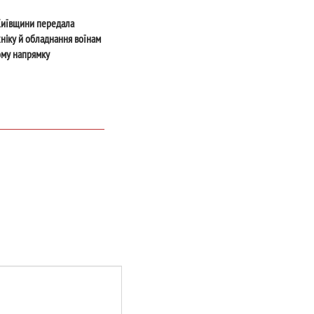
т столиці
Київщини передала
хніку й обладнання воїнам
ому напрямку