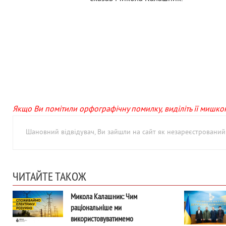
Якщо Ви помітили орфографічну помилку, виділіть її мишкою 
Шановний відвідувач, Ви зайшли на сайт як незареєстровани
ЧИТАЙТЕ ТАКОЖ
Микола Калашник: Чим
раціональніше ми
використовуватимемо