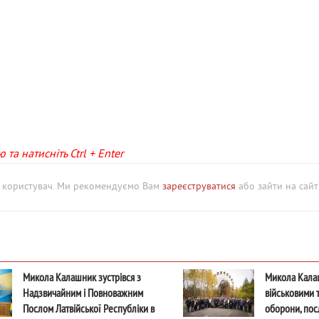
та натисніть Ctrl + Enter
й користувач. Ми рекомендуємо Вам
зареєструватися
або зайти на сайт 
Микола Калашник зустрівся з
Микола Калаш
Надзвичайним і Повноважним
військовими т
Послом Латвійської Республіки в
оборони, пос