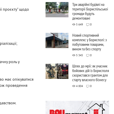
Три аварійні будівлі на
території Бориспільської
ії проєкту" щодо
громади будуть
демонтовані
5 649
0
Новий спортивний
комплекс у Борисполі: з
алізації;
побутовими товарами,
вином та без спорту
5 345
0
ачну роль у
Шлях до мрії: як учасник
бойових дій із Борисполя
скористався грантом для
тво має опікуватися
старту власного бізнесу
кож проведення
4 804
0
давством.