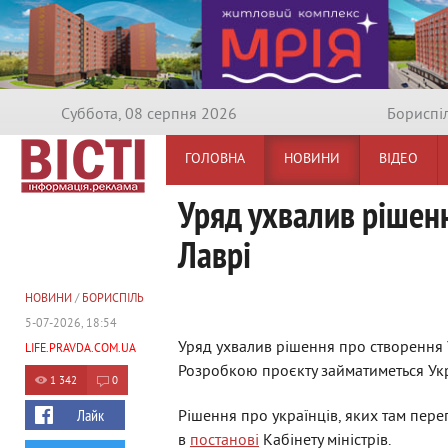
Суббота, 08 серпня 2026
Бориспi
ГОЛОВНА
НОВИНИ
ВІДЕО
Уряд ухвалив рішен
Лаврі
НОВИНИ
/
БОРИСПІЛЬ
5-07-2026, 18:54
Уряд ухвалив рішення про створення 
LIFE.PRAVDA.COM.UA
Розробкою проєкту займатиметься Укра
1 342
0
Лайк
Рішення про українців, яких там пере
в
постанові
Кабінету міністрів.