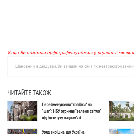
Якщо Ви помітили орфографічну помилку, виділіть її мишкою 
Шановний відвідувач, Ви зайшли на сайт як незареєстровани
ЧИТАЙТЕ ТАКОЖ
Перейменування "копійки" на
"шаг": НБУ отримав "зелене світло"
від Інституту нацпам'яті
Уряд вирішив, що Україна