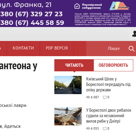
А
КОНТАКТИ
PDF ВЕРСІЯ
Пошук
антеона у
ЧИТАЮТЬ
ОБГОВОРЮЮТЬ
Київський Шлях у
Борисполі передадуть під
опіку держави
6 087
0
ської лаври.
У Борисполі двох рибалок
судили за незаконний
вилов риби у Дніпрі
в, йдеться
6 055
0