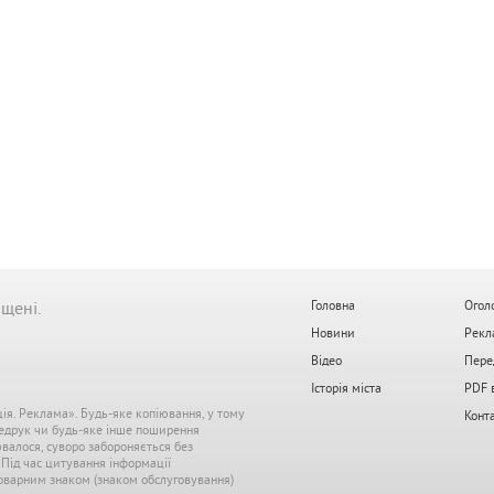
ищені.
Головна
Огол
Новини
Рекл
Відео
Пере
Історія міста
PDF 
ція. Реклама». Будь-яке копіювання, у тому
Конт
редрук чи будь-яке інше поширення
ювалося, суворо забороняється без
. Під час цитування інформації
 товарним знаком (знаком обслуговування)