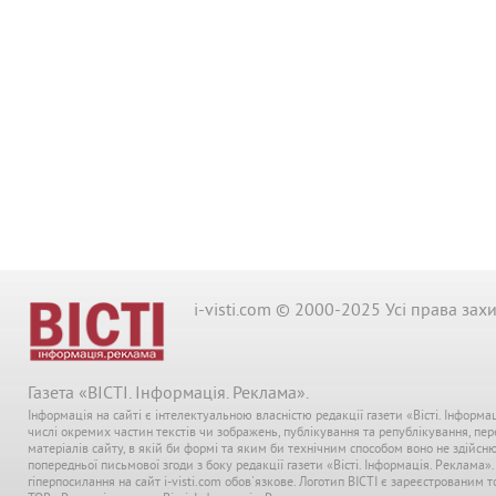
i-visti.com © 2000-2025 Усі права зах
Газета «ВІСТІ. Інформація. Реклама».
Інформація на сайті є інтелектуальною власністю редакції газети «Вісті. Інформа
числі окремих частин текстів чи зображень, публікування та републікування, пе
матеріалів сайту, в якій би формі та яким би технічним способом воно не здійсн
попередньої письмової згоди з боку редакції газети «Вісті. Інформація. Реклама»
гіперпосилання на сайт i-visti.com обов'язкове. Логотип ВІСТІ є зареєстрованим