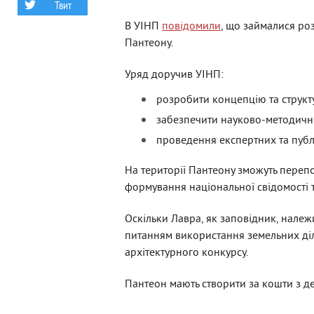
Твит
В УІНП
повідомили
, що займалися ро
Пантеону.
Уряд доручив УІНП:
розробити концепцію та структ
забезпечити науково-методични
проведення експертних та публ
На території Пантеону зможуть перепох
формування національної свідомості т
Оскільки Лавра, як заповідник, належ
питанням використання земельних ді
архітектурного конкурсу.
Пантеон мають створити за кошти з д