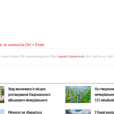
та натисніть Ctrl + Enter
й користувач. Ми рекомендуємо Вам
зареєструватися
або зайти на сайт 
Уряд визначився із місцем
На створення
розташування Національного
меморіально
військового меморіального
515 мільйоні
кладовища
Мінкульт не збирається
У Києві рекор