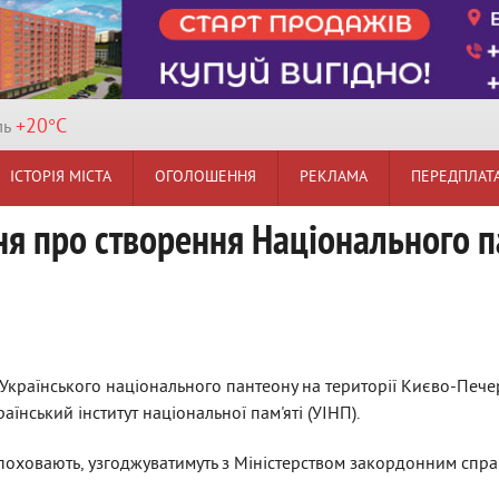
+20°
C
ль
ІСТОРІЯ МІСТА
ОГОЛОШЕННЯ
РЕКЛАМА
ПЕРЕДПЛАТ
ня про створення Національного п
Українського національного пантеону на території Києво-Печер
їнський інститут національної пам'яті (УІНП).
поховають, узгоджуватимуть з Міністерством закордонним спра