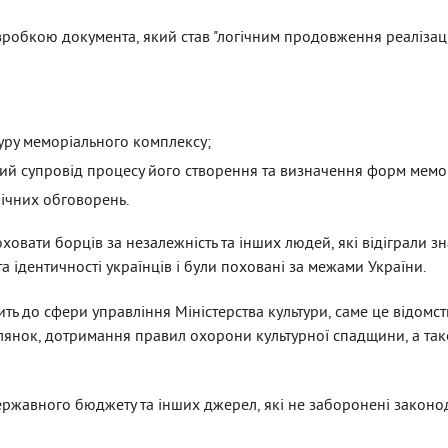
зробкою документа, який став "логічним продовження реалізац
уру меморіального комплексу;
й супровід процесу його створення та визначення форм меморі
ічних обговорень.
овати борців за незалежність та інших людей, які відіграли зн
а ідентичності українців і були поховані за межами України.
ить до сфери управління Міністерства культури, саме це відомс
лянок, дотримання правил охорони культурної спадщини, а та
ержавного бюджету та інших джерел, які не заборонені законо