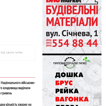
під своїм ім'ям.
 Національного військово-
го кладовища виділили
в гривень
дна кількість хворих на