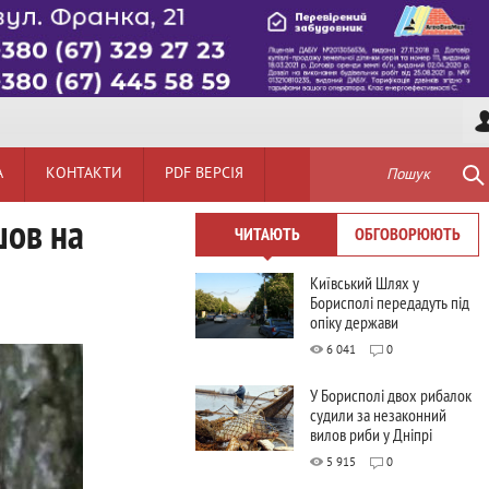
А
КОНТАКТИ
PDF ВЕРСІЯ
Пошук
шов на
ЧИТАЮТЬ
ОБГОВОРЮЮТЬ
Київський Шлях у
Борисполі передадуть під
опіку держави
6 041
0
У Борисполі двох рибалок
судили за незаконний
вилов риби у Дніпрі
5 915
0