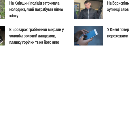
На Київщині поліція затримала
На Бориспіль
молодика, який пограбував літню
зупинці, зло
жінку
В Броварах грабіжники викрали у
У Києві поте
чоловіка золотий ланцюжок,
перехожими 
пляшку горілки та на його авто
зникли в невідомому напрямку