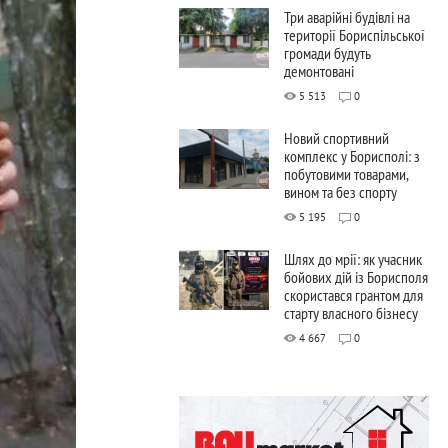
Три аварійні будівлі на
території Бориспільської
громади будуть
демонтовані
5 513
0
Новий спортивний
комплекс у Борисполі: з
побутовими товарами,
вином та без спорту
5 195
0
Шлях до мрії: як учасник
бойових дій із Борисполя
скористався грантом для
старту власного бізнесу
4 667
0