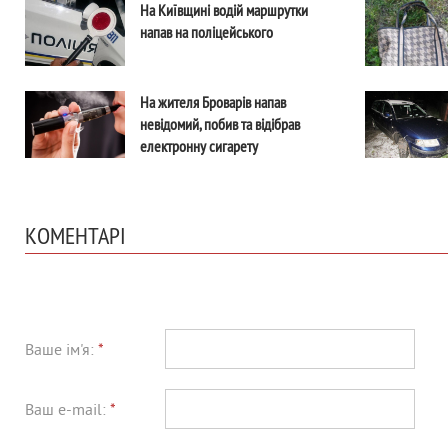
На Київщині водій маршрутки
напав на поліцейського
На жителя Броварів напав
невідомий, побив та відібрав
електронну сигарету
КОМЕНТАРІ
Ваше ім'я:
*
Ваш e-mail:
*