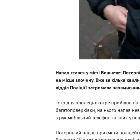
Напад стався у місті Вишневе. Потерп
на місце злочину. Вже за кілька хвил
відділ Поліціїї затримала зловмисник
Того дня хлопець вкотре прийшов на п
багатоповерхівки, на нього напав нев
з рук мобільний телефон та зник у не
Потерпілий надав прикмети поліцейсь