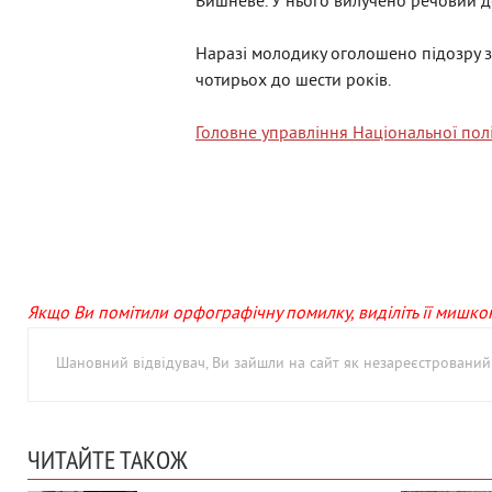
Вишневе. У нього вилучено речовий 
Наразі молодику оголошено підозру за 
чотирьох до шести років.
Головне управління Національної поліц
Якщо Ви помітили орфографічну помилку, виділіть її мишкою 
Шановний відвідувач, Ви зайшли на сайт як незареєстровани
ЧИТАЙТЕ ТАКОЖ