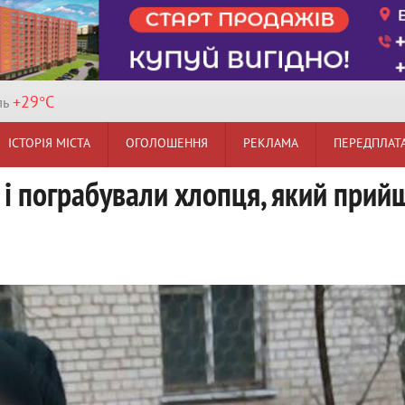
+29°
C
ль
ІСТОРІЯ МІСТА
ОГОЛОШЕННЯ
РЕКЛАМА
ПЕРЕДПЛАТ
і пограбували хлопця, який прий