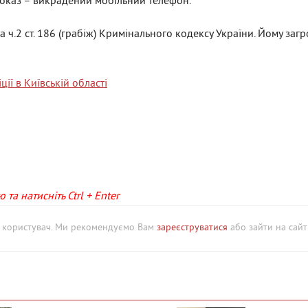
доказ – викрадений мобільний телефон.
ч.2 ст. 186 (грабіж) Кримінального кодексу України. Йому загр
ії в Київській області
та натисніть Ctrl + Enter
й користувач. Ми рекомендуємо Вам
зареєструватися
або зайти на сайт 