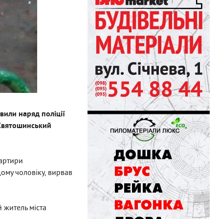
вили наряд поліції
о-Святошинський
вартири
ому чоловіку, вирвав
 житель міста