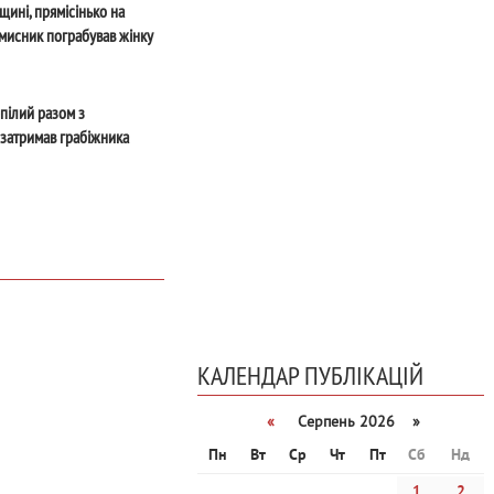
щині, прямісінько на
вмисник пограбував жінку
рпілий разом з
затримав грабіжника
КАЛЕНДАР ПУБЛІКАЦІЙ
«
Серпень 2026 »
Пн
Вт
Ср
Чт
Пт
Сб
Нд
1
2