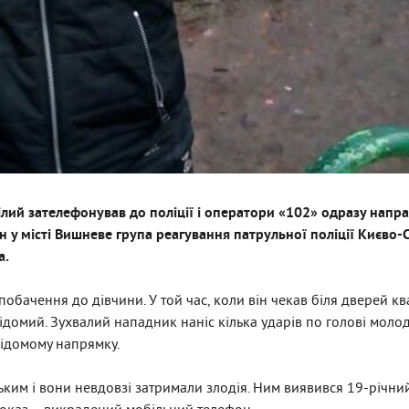
ілий зателефонував до поліції і оператори «102» одразу напра
ин у місті Вишневе група реагування патрульної поліції Києв
а.
обачення до дівчини. У той час, коли він чекав біля дверей к
ідомий. Зухвалий нападник наніс кілька ударів по голові молод
відомому напрямку.
ким і вони невдовзі затримали злодія. Ним виявився 19-річний