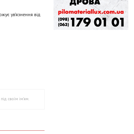
ожує ув’язнення від
під своїм ім'ям.