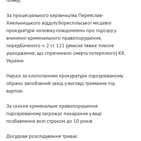
помер.
За процесуального керівництва Переяслав-
Хмельницького відділу Бориспільської місцевої
прокуратури чоловіку повідомлено про підозру у
вчиненні кримінального правопорушення,
передбаченого ч. 2 ст. 121 (умисне тяжке тілесне
ушкодження, що спричинило смерть потерпілого) КК
України.
Наразі за клопотанням прокуратури підозрюваному
обрано запобіжний захід у вигляді тримання під
вартою.
За скоєне кримінальне правопорушення
підозрюваному загрожує покарання у виді
позбавлення волі строком до 10 років.
Досудове розслідування триває.