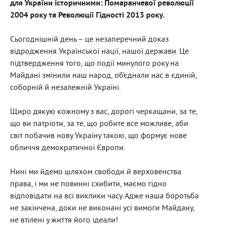
для України історичними: Помаранчевої революції
2004 року та Революції Гідності 2013 року.
Сьогоднішній день – це незаперечний доказ
відродження Української нації, нашої держави. Це
підтвердження того, що події минулого року на
Майдані змінили наш народ, об’єднали нас в єдиній,
соборній й незалежній Україні.
Щиро дякую кожному з вас, дорогі черкащани, за те,
що ви патріоти, за те, що робите все можливе, аби
світ побачив нову Україну такою, що формує нове
обличчя демократичної Європи.
Нині ми йдемо шляхом свободи й верховенства
права, і ми не повинні схибити, маємо гідно
відповідати на всі виклики часу. Адже наша боротьба
не закінчена, доки не виконані усі вимоги Майдану,
не втілені у життя його ідеали!