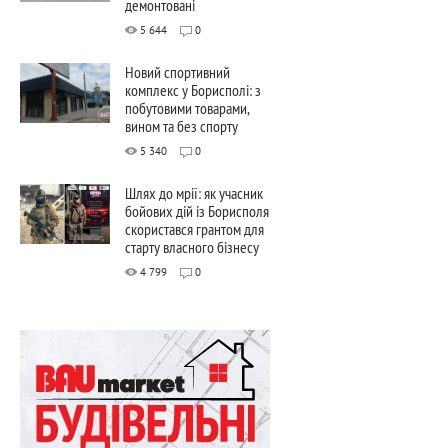
демонтовані
5 644
0
Новий спортивний
комплекс у Борисполі: з
побутовими товарами,
вином та без спорту
5 340
0
Шлях до мрії: як учасник
бойових дій із Борисполя
скористався грантом для
старту власного бізнесу
4 799
0