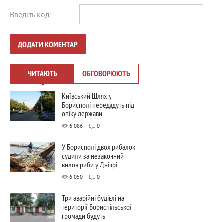
Введіть код:
ДОДАТИ КОМЕНТАР
ЧИТАЮТЬ
ОБГОВОРЮЮТЬ
Київський Шлях у
Борисполі передадуть під
опіку держави
6 086
0
У Борисполі двох рибалок
судили за незаконний
вилов риби у Дніпрі
6 050
0
Три аварійні будівлі на
території Бориспільської
громади будуть