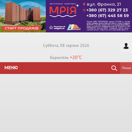
Суббота, 08 серпня 2026
+20°
C
Бориспiль
МЕНЮ
Пошук