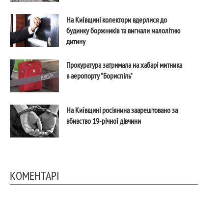
На Київщині колектори вдерлися до
будинку боржників та вигнали малолітню
дитину
Прокуратура затримала на хабарі митника
в аеропорту "Бориспіль"
На Київщині росіянина заарештовано за
вбивство 19-річної дівчини
КОМЕНТАРІ