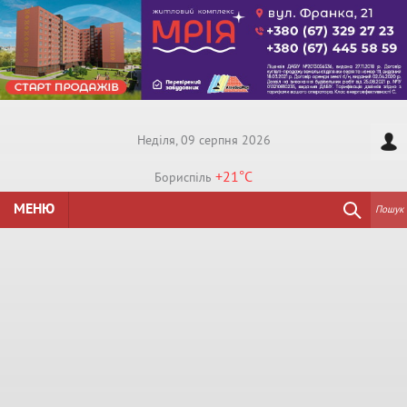
Недiля, 09 серпня 2026
+21°
C
Бориспiль
МЕНЮ
Пошук