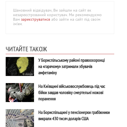
Шановний відвідувач, Ви зайшли на сайт як
незареєстрований користувач. Ми рекомендуємо
Вам
зареєструватися
або зайти на сайт під своїм
ім'ям.
ЧИТАЙТЕ ТАКОЖ
У Бориспільському районі правоохоронці
на «гарячому» затримали збувачів
амфетаміну
На Київщині військовослужбовець під час
бійки завдав чоловіку смертельні ножові
поранення
На Бориспільщині у пенсіонерки грабіжники
викрали 430 тисяч доларів США