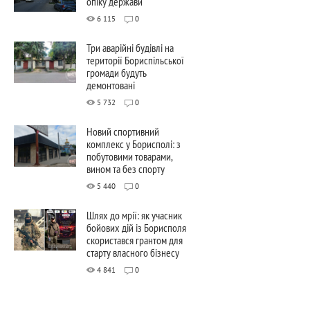
опіку держави
6 115
0
Три аварійні будівлі на
території Бориспільської
громади будуть
демонтовані
5 732
0
Новий спортивний
комплекс у Борисполі: з
побутовими товарами,
вином та без спорту
5 440
0
Шлях до мрії: як учасник
бойових дій із Борисполя
скористався грантом для
старту власного бізнесу
4 841
0