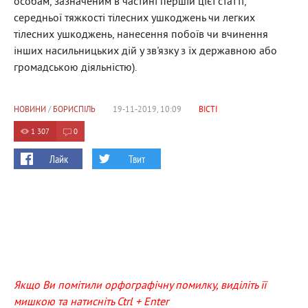
особам, зазначеним в частині першій цієї статті,
середньої тяжкості тілесних ушкоджень чи легких
тілесних ушкоджень, нанесення побоїв чи вчинення
інших насильницьких дій у зв'язку з їх державною або
громадською діяльністю).
НОВИНИ
/
БОРИСПІЛЬ
19-11-2019, 10:09
ВІСТІ
1 307
0
Лайк
Твит
Якщо Ви помітили орфографічну помилку, виділіть її
мишкою та натисніть Ctrl + Enter