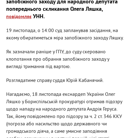
запобіжного заходу для народного депутата
попереднього скликання Олега Ляшка,
УНН.
повідомляє
19 листопада, о 14:00 суд запланував засідання, на
якому обиратиметься міра запобіжного заходу Ляшку.
Як зазначали раніше у ГПУ, до суду скеровано
клопотання про обрання запобіжного заходу у
вигляді тримання під вартою.
Розглядатиме справу суддя Юрій Кабанячий.
Нагадаємо, 18 листопада екснардеп України Олег
Ляшко у Бориспільській прокуратурі отримав підозру
щодо нападу на народного депутата Андрія Геруса.
Так, йому повідомлено про підозру за ч. 2 ст. 346 ККУ
(погроза або насильство щодо державного чи
громадського діяча, а саме умисне заподіяння