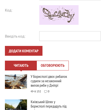
Код:
Введіть код:
ДОДАТИ КОМЕНТАР
ЧИТАЮТЬ
ОБГОВОРЮЮТЬ
У Борисполі двох рибалок
судили за незаконний
вилов риби у Дніпрі
6 152
0
Київський Шлях у
Борисполі передадуть під