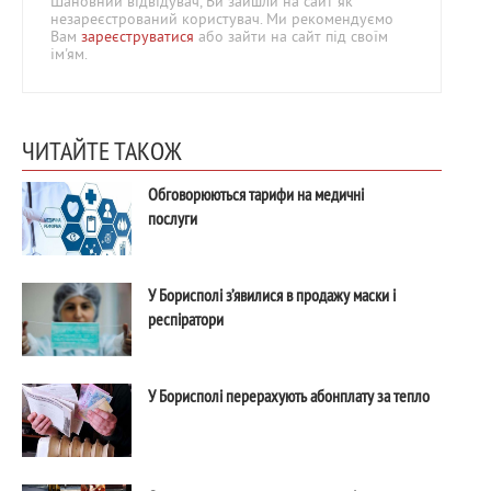
Шановний відвідувач, Ви зайшли на сайт як
незареєстрований користувач. Ми рекомендуємо
Вам
зареєструватися
або зайти на сайт під своїм
ім'ям.
ЧИТАЙТЕ ТАКОЖ
Обговорюються тарифи на медичні
послуги
У Борисполі з’явилися в продажу маски і
респіратори
У Борисполі перерахують абонплату за тепло