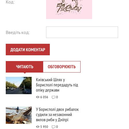
Код:
Введіть код:
ДОДАТИ КОМЕНТАР
ЧИТАЮТЬ
ОБГОВОРЮЮТЬ
Київський Шлях у
Борисполі передадуть під
опіку держави
6 056
0
У Борисполі двох рибалок
судили за незаконний
вилов риби у Дніпрі
5 950
0