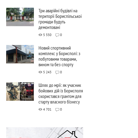
Три аварійні будівлі на
території Бориспільської
громади будуть
демонтовані
5 550
0
Новий спортивний
комплекс у Борисполі: з
побутовими товарами,
вином та без спорту
5 243
0
Шлях до мрії: як учасник
бойових дій із Борисполя
скористався грантом для
старту власного бізнесу
4 701
0