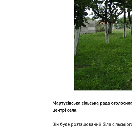
Мартусівська сільська рада оголосил
центрі села.
Він буде розташований біля сільського