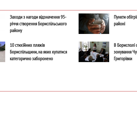
Заходи з нагоди відзначення 95-
Пункти обігр
річчя створення Бориспільського
районі
району
10 стихійних пляжів
В Борисполі 
Бориспільщини, на яких купатися
зонування Чу
категорично заборонено
Григорівки