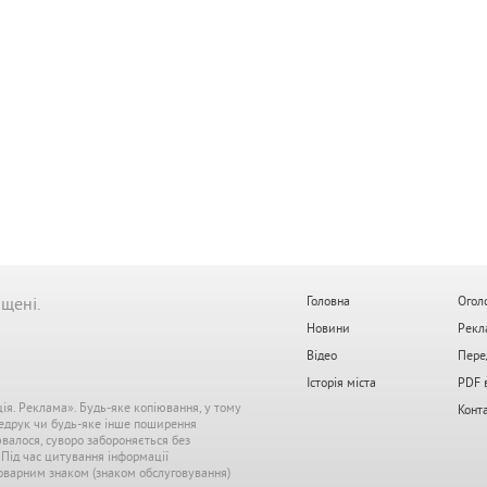
ищені.
Головна
Огол
Новини
Рекл
Відео
Пере
Історія міста
PDF 
ція. Реклама». Будь-яке копіювання, у тому
Конт
редрук чи будь-яке інше поширення
ювалося, суворо забороняється без
. Під час цитування інформації
 товарним знаком (знаком обслуговування)