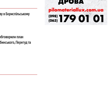
іву в Бориспільському
обговорили план
бинського, Перегуд та