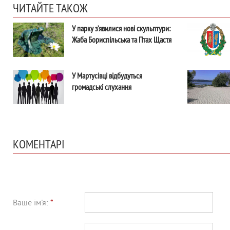
ЧИТАЙТЕ ТАКОЖ
У парку з’явилися нові скульптури:
Жаба Бориспільська та Птах Щастя
У Мартусівці відбудуться
громадські слухання
КОМЕНТАРІ
Ваше ім'я:
*