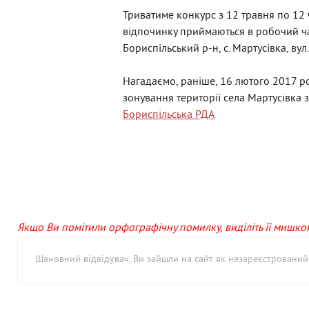
Триватиме конкурс з 12 травня по 12
відпочинку приймаються в робочий час
Бориспільський р-н, с. Мартусівка, вул
Нагадаємо, раніше, 16 лютого 2017 ро
зонування території села Мартусівка
Бориспільська РДА
Якщо Ви помітили орфографічну помилку, виділіть її мишкою 
Шановний відвідувач, Ви зайшли на сайт як незареєстровани