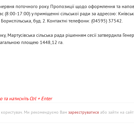
 червня поточного року. Пропозиції щодо оформлення та напо
 (8:00-17:00) у приміщенні сільської ради за адресою: Київськ
. Бориспільська, буд. 2. Контактні телефони: (04595) 37542.
ку, Мартусівська сільська рада рішенням сесії затвердила Гене
 загальною площею 1448,12 га.
та натисніть Ctrl + Enter
й користувач. Ми рекомендуємо Вам
зареєструватися
або зайти на сайт 