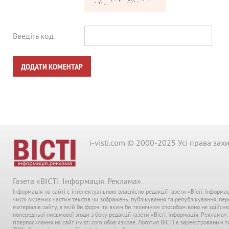
Введіть код:
ДОДАТИ КОМЕНТАР
i-visti.com © 2000-2025 Усі права зах
Газета «ВІСТІ. Інформація. Реклама».
Інформація на сайті є інтелектуальною власністю редакції газети «Вісті. Інформа
числі окремих частин текстів чи зображень, публікування та републікування, пе
матеріалів сайту, в якій би формі та яким би технічним способом воно не здійсн
попередньої письмової згоди з боку редакції газети «Вісті. Інформація. Реклама»
гіперпосилання на сайт i-visti.com обов'язкове. Логотип ВІСТІ є зареєстрованим