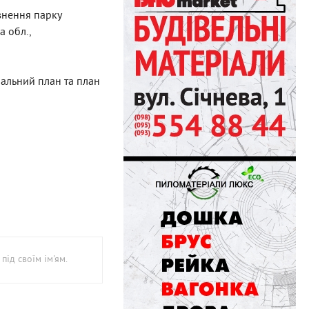
внення парку
а обл.,
ральний план та план
під своїм ім'ям.