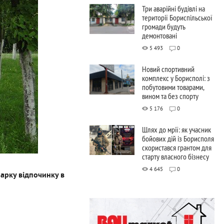
Три аварійні будівлі на
території Бориспільської
громади будуть
демонтовані
5 493
0
Новий спортивний
комплекс у Борисполі: з
побутовими товарами,
вином та без спорту
5 176
0
Шлях до мрії: як учасник
бойових дій із Борисполя
скористався грантом для
старту власного бізнесу
4 645
0
арку відпочинку в