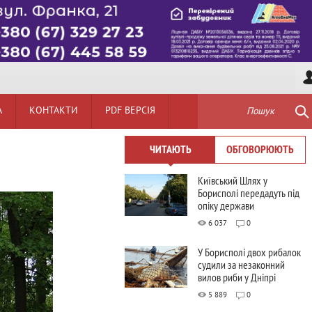
А
КОНТАКТИ
PDF ВЕРСІЯ
Пошук
ЧИТАЮТЬ
ОБГОВОРЮЮТЬ
Київський Шлях у
Борисполі передадуть під
опіку держави
6 037
0
У Борисполі двох рибалок
судили за незаконний
вилов риби у Дніпрі
5 889
0