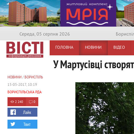
Середа, 05 серпня 2026
Бориспi
ГОЛОВНА
НОВИНИ
ВІДЕО
У Мартусівці створя
НОВИНИ
/
БОРИСПІЛЬ
15-05-2017, 10:19
БОРИСПІЛЬСЬКА РДА
2 240
0
Лайк
Твит