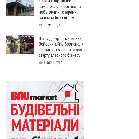
Новий спортивний
комплекс у Борисполі: з
побутовими товарами,
вином та без спорту
5 191
0
Шлях до мрії: як учасник
бойових дій із Борисполя
скористався грантом для
старту власного бізнесу
4 662
0