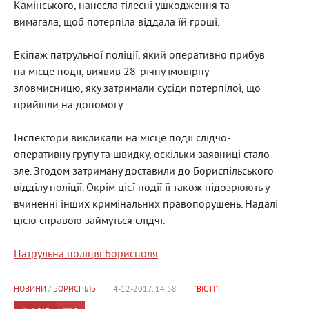
Камінського, нанесла тілесні ушкодження та
вимагала, щоб потерпіла віддала їй гроші.
Екіпаж патрульної поліції, який оперативно прибув
на місце події, виявив 28-річну імовірну
зловмисницю, яку затримали сусіди потерпілої, що
прийшли на допомогу.
Інспектори викликали на місце події слідчо-
оперативну групу та швидку, оскільки заявниці стало
зле. Згодом затриману доставили до Бориспільського
відділу поліції. Окрім цієї події її також підозрюють у
вчиненні інших кримінальних правопорушень. Надалі
цією справою займуться слідчі.
Патрульна поліція Борисполя
НОВИНИ
/
БОРИСПІЛЬ
4-12-2017, 14:58
"ВІСТІ"