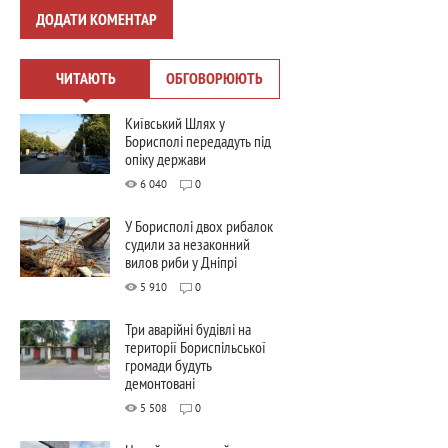
ДОДАТИ КОМЕНТАР
ЧИТАЮТЬ
ОБГОВОРЮЮТЬ
Київський Шлях у
Борисполі передадуть під
опіку держави
6 040
0
У Борисполі двох рибалок
судили за незаконний
вилов риби у Дніпрі
5 910
0
Три аварійні будівлі на
території Бориспільської
громади будуть
демонтовані
5 508
0