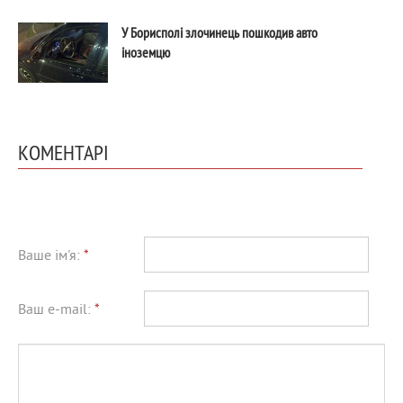
У Борисполі злочинець пошкодив авто
іноземцю
КОМЕНТАРІ
Ваше ім'я:
*
Ваш e-mail:
*