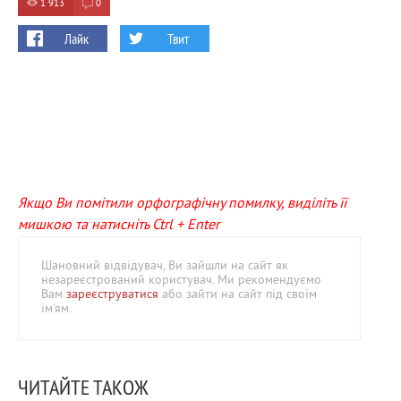
1 913
0
Лайк
Твит
Якщо Ви помітили орфографічну помилку, виділіть її
мишкою та натисніть Ctrl + Enter
Шановний відвідувач, Ви зайшли на сайт як
незареєстрований користувач. Ми рекомендуємо
Вам
зареєструватися
або зайти на сайт під своїм
ім'ям.
ЧИТАЙТЕ ТАКОЖ