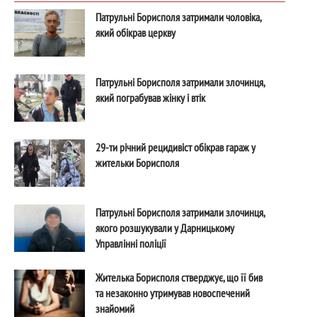
Патрульні Борисполя затримали чоловіка,
який обікрав церкву
Патрульні Борисполя затримали злочинця,
який пограбував жінку і втік
29-ти річний рецидивіст обікрав гараж у
жительки Борисполя
Патрульні Борисполя затримали злочинця,
якого розшукували у Дарницькому
Управлінні поліції
Жителька Борисполя стверджує, що її бив
та незаконно утримував новоспечений
знайомий