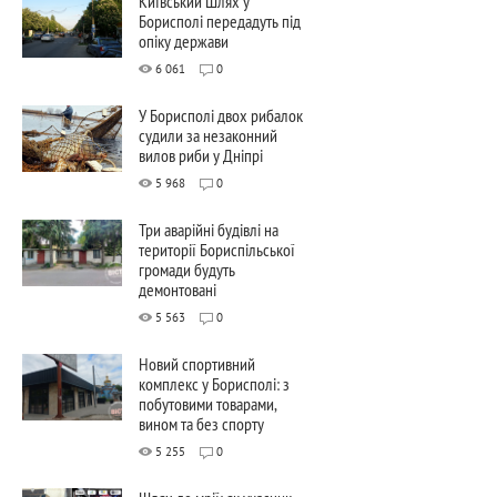
Київський Шлях у
Борисполі передадуть під
опіку держави
6 061
0
У Борисполі двох рибалок
судили за незаконний
вилов риби у Дніпрі
5 968
0
Три аварійні будівлі на
території Бориспільської
громади будуть
демонтовані
5 563
0
Новий спортивний
комплекс у Борисполі: з
побутовими товарами,
вином та без спорту
5 255
0