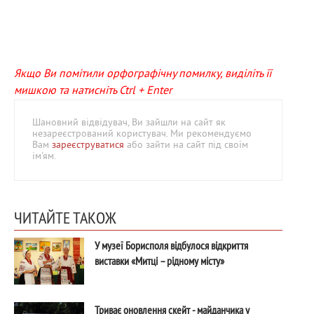
Якщо Ви помітили орфографічну помилку, виділіть її
мишкою та натисніть Ctrl + Enter
Шановний відвідувач, Ви зайшли на сайт як
незареєстрований користувач. Ми рекомендуємо
Вам
зареєструватися
або зайти на сайт під своїм
ім'ям.
ЧИТАЙТЕ ТАКОЖ
У музеї Борисполя відбулося відкриття
виставки «Митці – рідному місту»
Триває оновлення скейт - майданчика у