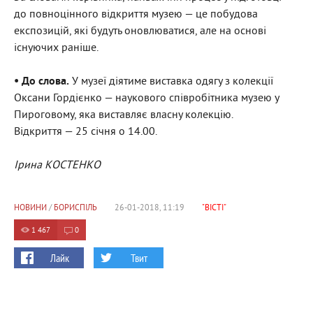
до повноцінного відкриття музею — це побудова
експозицій, які будуть оновлюватися, але на основі
існуючих раніше.
• До слова.
У музеї діятиме виставка одягу з колекції
Оксани Гордієнко — наукового співробітника музею у
Пироговому, яка виставляє власну колекцію.
Відкриття — 25 січня о 14.00.
Ірина КОСТЕНКО
НОВИНИ
/
БОРИСПІЛЬ
26-01-2018, 11:19
"ВІСТІ"
1 467
0
Лайк
Твит