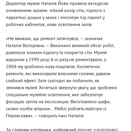
Директор музею Наталія Йова провела екскурсію
оновленими залами: м’який колір стін, підлога з
паркетної дошки у залах і лінолеум під паркет у
робочих кабінетах, нове освітлення залів.
«Не вважаю, що ремонт затягнувся, — зазначає
Наталія Вікторівна. — Виконано великий обсяг робіт,
довелося знімати підлогу та покриття стін. Музей
відкрили у 1990 році й ні разу не ремонтували, у
2004-му зроблено нову покрівлю. Косметичні
ремонти, які виконували власними силами, давали
слабкий ефект. Зате сьогодні ви побачили, як
змінився музей. Хочеться звернути увагу, що зроблено
спеціальне музейне освітлення, яке забезпечує
фіксацію світла на експозицію. Виготовлено шафи,
скляні колби-вітрини… Меблі роблять майстри із
Переяслава», — говорить пані Наталія.
За словами керівника, найважчий процес у підготовці