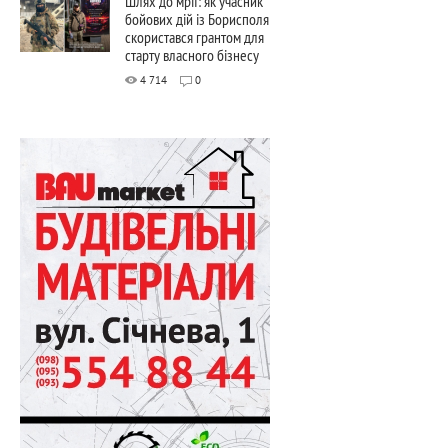
Шлях до мрії: як учасник
бойових дій із Борисполя
скористався грантом для
старту власного бізнесу
4 714
0