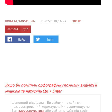
НОВИНИ
/
БОРИСПІЛЬ
28-02-2018, 16:53
"ВІСТІ"
2 064
0
Лайк
Твит
Якщо Ви помітили орфографічну помилку, виділіть її
мишкою та натисніть Ctrl + Enter
Шановний відвідувач, Ви зайшли на сайт як
незареєстрований користувач. Ми рекомендуємо
Вам
зареєструватися
або зайти на сайт під своїм