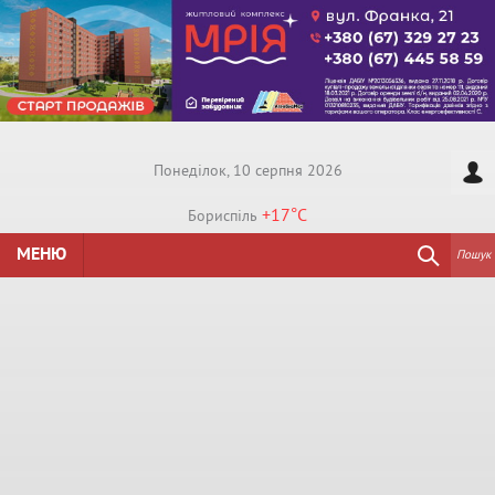
Понедiлок, 10 серпня 2026
+17°
C
Бориспiль
МЕНЮ
Пошук