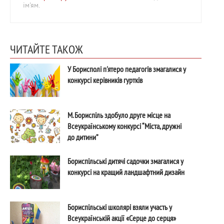
ім'ям.
ЧИТАЙТЕ ТАКОЖ
У Борисполі п'ятеро педагогів змагалися у
конкурсі керівників гуртків
М. Бориспіль здобуло друге місце на
Всеукраїнському конкурсі “Міста, дружні
до дитини”
Бориспільські дитячі садочки змагалися у
конкурсі на кращий ландшафтний дизайн
Бориспільські школярі взяли участь у
Всеукраїнській акції «Серце до серця»