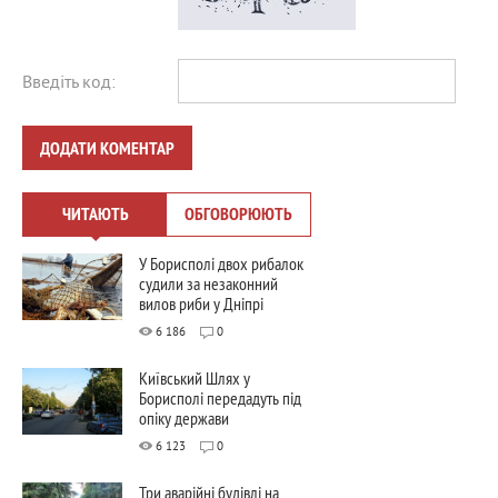
Введіть код:
ДОДАТИ КОМЕНТАР
ЧИТАЮТЬ
ОБГОВОРЮЮТЬ
У Борисполі двох рибалок
судили за незаконний
вилов риби у Дніпрі
6 186
0
Київський Шлях у
Борисполі передадуть під
опіку держави
6 123
0
Три аварійні будівлі на