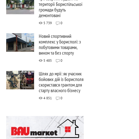
території Бориспільської
громади будуть
демонтовані
5 739
0
Новий спортивний
комплекс у Борисполі: з
побутовими товарами,
вином та без спорту
5 485
0
Шлях до мрії: як учасник
бойових дій із Борисполя
скористався грантом для
старту власного бізнесу
4 851
0