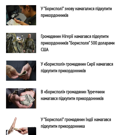
У "Борисполі" знову намагалися підкупити
прикордонників
Громадянин Нігерії намагався підкупити
прикордонників "Борисполя" 500 доларами
США
У «Борисполі» громадянин Сирії намагався
підкупити прикордонників
В «Борисполі» громадянин Туреччини
намагався підкупити прикордонників
У "Борисполі" громадянин Індії намагався
підкупити прикордонника