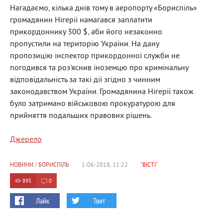
Нагадаємо, кілька днів тому в аеропорту «Бориспіль»
громадянин Нігерії намагався заплатити
прикордоннику 300 $, аби його незаконно
пропустили на територію України. На дану
пропозицію інспектор прикордонної служби не
погодився та роз'яснив іноземцю про кримінальну
відповідальність за такі дії згідно з чинним
законодавством України. Громадянина Нігерії також
було затримано військовою прокуратурою для
прийняття подальших правових рішень.
Джерело
НОВИНИ
/
БОРИСПІЛЬ
1-06-2018, 11:22
"ВІСТІ"
895
0
Лайк
Твит