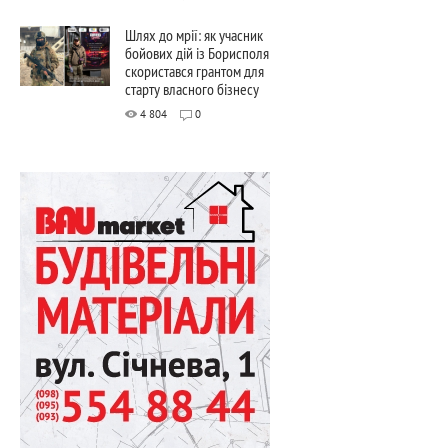
Шлях до мрії: як учасник
бойових дій із Борисполя
скористався грантом для
старту власного бізнесу
4 804
0