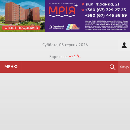
Суббота, 08 серпня 2026
+21°
C
Бориспiль
МЕНЮ
Пошук