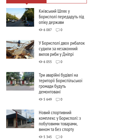
Київський Шлях у
Борисполі передадуть під
опіку держави
6 087
0
У Борисполі двох рибалок
судили за незаконний
вилов риби у Дніпрі
6 055
0
Три аварійні будівлі на
території Бориспільської
громади будуть
демонтовані
5 649
0
Новий спортивний
комплекс у Борисполі: з
побутовими товарами,
вином та без спорту
5 345
0