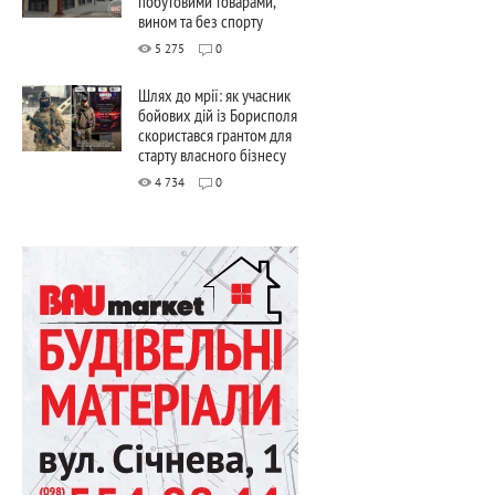
побутовими товарами,
вином та без спорту
5 275
0
Шлях до мрії: як учасник
бойових дій із Борисполя
скористався грантом для
старту власного бізнесу
4 734
0