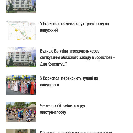
У Борисполі обмежать рух транспорту на
випускний
Вулицю Ватутіна перекриють через
святкування обласного заходу в Борисполі —
Дня Конституції
У Борисполі перекриють вулиці до
випускного
Через пробіг зміниться рух
автотранспорту
Підвищення тарифів на воду та перекриття