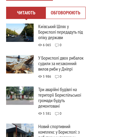
ЧИТАЮТЬ
ОБГОВОРЮЮТЬ
Київський Шлях у
Борисполі передадуть під
опіку держави
6 065
0
У Борисполі двох рибалок
судили за незаконний
вилов риби у Дніпрі
5 986
0
Три аварійні будівлі на
території Бориспільської
громади будуть
демонтовані
5 581
0
Новий спортивний
комплекс у Борисполі: з