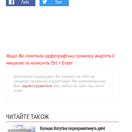
Лайк
Твит
Якщо Ви помітили орфографічну помилку, виділіть її
мишкою та натисніть Ctrl + Enter
Шановний відвідувач, Ви зайшли на сайт як
незареєстрований користувач. Ми рекомендуємо
Вам
зареєструватися
або зайти на сайт під своїм
ім'ям.
ЧИТАЙТЕ ТАКОЖ
Вулицю Ватутіна перекриватимуть двічі