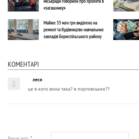
міськради говорили про проекти в
«загашнику»
Майже 33 млн грн виділено на
ремонт та будівництво навчальних
закладів Бориспільського району
КОМЕНТАРІ
леся
це в кого вона така? в портовських??
Ваше ім'я:
*