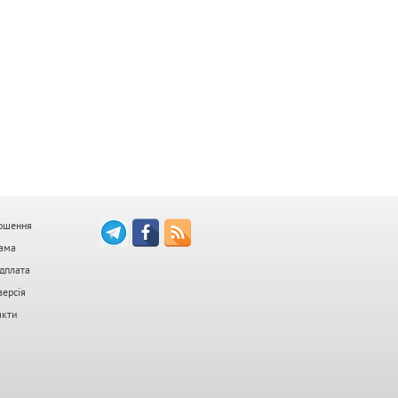
ошення
ама
дплата
версія
акти