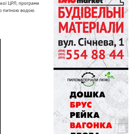
ької ЦРЛ, програми
ою питною водою.