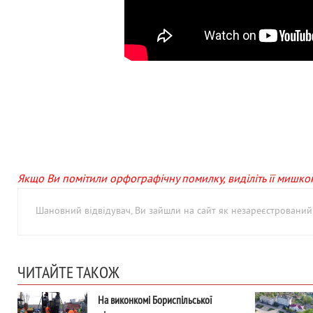
Якщо Ви помітили орфографічну помилку, виділіть її мишкою 
Шановний відвідувач, Ви зайшли на сайт як незареєстровани
ЧИТАЙТЕ ТАКОЖ
На виконкомі Бориспільської