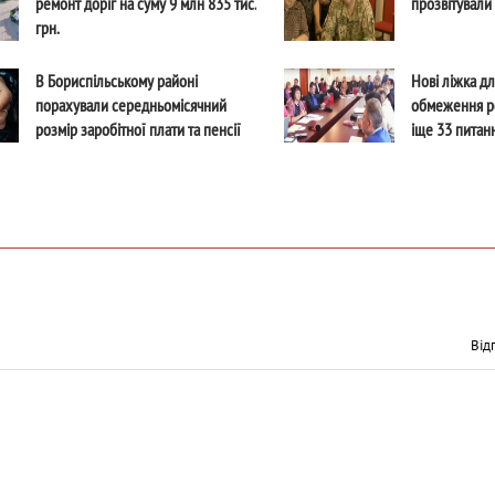
ремонт доріг на суму 9 млн 835 тис.
прозвітували 
грн.
В Бориспільському районі
Нові ліжка д
порахували середньомісячний
обмеження ро
розмір заробітної плати та пенсії
іще 33 питан
за перше півріччя 2017 року
виконавчого 
Від