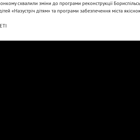
иконкому схвалили зміни до програми реконструкції Бориспільс
 дітей «Назустріч дітям» та програми забезпечення міста якісн
ЕТІ