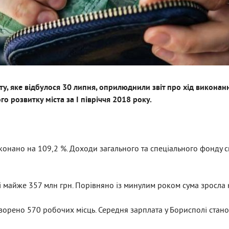
ету, яке відбулося 30 липня, оприлюднили звіт про хід викона
о розвитку міста за І півріччя 2018 року.
конано на 109,2 %. Доходи загального та спеціального фонду 
і майже 357 млн грн. Порівняно із минулим роком сума зросла 
творено 570 робочих місць. Середня зарплата у Борисполі стано