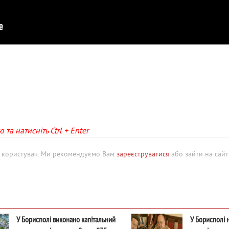
та натисніть Ctrl + Enter
й користувач. Ми рекомендуємо Вам
зареєструватися
або зайти на сайт 
У Борисполі виконано капітальний
У Борисполі 