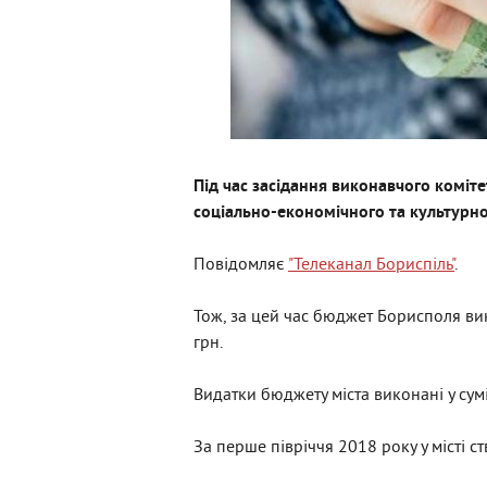
Під час засідання виконавчого коміт
соціально-економічного та культурног
Повідомляє
"Телеканал Бориспіль"
.
Тож, за цей час бюджет Борисполя ви
грн.
Видатки бюджету міста виконані у сум
За перше півріччя 2018 року у місті с