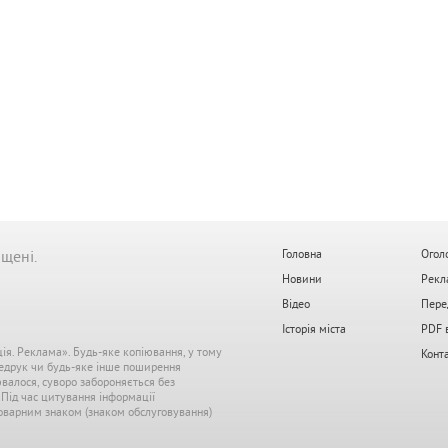
ищені.
Головна
Огол
Новини
Рекл
Відео
Пере
Історія міста
PDF 
ція. Реклама». Будь-яке копіювання, у тому
Конт
редрук чи будь-яке інше поширення
ювалося, суворо забороняється без
. Під час цитування інформації
 товарним знаком (знаком обслуговування)