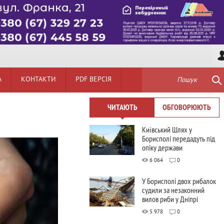
А
КОНТАКТИ
PDF ВЕРСІЯ
Пошук
ЧИТАЮТЬ
ОБГОВОРЮЮТЬ
Київський Шлях у
Борисполі передадуть під
опіку держави
6 064
0
У Борисполі двох рибалок
судили за незаконний
вилов риби у Дніпрі
5 978
0