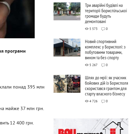
Три аварійні будівлі на
території Бориспільської
громади будуть
демонтовані
5 573
0
Новий спортивний
комплекс у Борисполі: з
ння програми
побутовими товарами,
вином та без спорту
5 267
0
Шлях до мрії: як учасник
бойових дій із Борисполя
склали понад 395 млн
скористався грантом для
старту власного бізнесу
4 726
0
на майже 37 млн грн.
вить 12 400 грн.