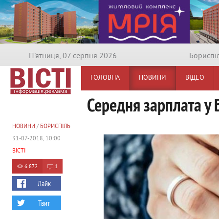
П'ятниця, 07 серпня 2026
Бориспi
ГОЛОВНА
НОВИНИ
ВІДЕО
Середня зарплата у 
НОВИНИ
/
БОРИСПІЛЬ
31-07-2018, 10:00
ВІСТІ
6 872
1
Лайк
Твит