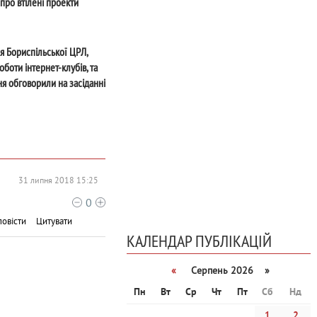
про втілені проекти
ля Бориспільської ЦРЛ,
боти інтернет-клубів, та
ня обговорили на засіданні
комітету
31 липня 2018 15:25
0
повісти
Цитувати
КАЛЕНДАР ПУБЛІКАЦІЙ
«
Серпень 2026 »
Пн
Вт
Ср
Чт
Пт
Сб
Нд
1
2