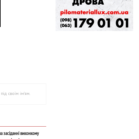
під своїм ім'ям.
на засіданні виконкому