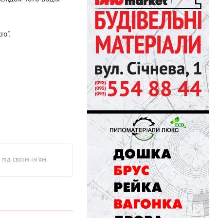
o".
під своїм ім'ям.