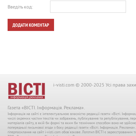
Введіть код:
ДОДАТИ КОМЕНТАР
i-visti.com © 2000-2025 Усі права зах
Газета «ВІСТІ. Інформація. Реклама».
Інформація на сайті є інтелектуальною власністю редакції газети «Вісті. Інформа
числі окремих частин текстів чи зображень, публікування та републікування, пе
матеріалів сайту, в якій би формі та яким би технічним способом воно не здійсн
попередньої письмової згоди з боку редакції газети «Вісті. Інформація. Реклама»
гіперпосилання на сайт i-visti.com обов'язкове. Логотип ВІСТІ є зареєстрованим