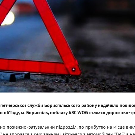
спетчерської служби Бориспільського району надійшло повідо
го об’їзду, м. Бориспіль, поблизу АЗС WOG сталася дорожньо-т
ено пожежно-рятувальний підрозділ, по прибуттю на місце вик
 не впорався з керуванням і зіткнувся з автомобілем "DAF" в на