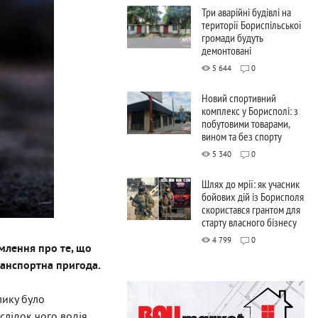
Три аварійні будівлі на
території Бориспільської
громади будуть
демонтовані
5 644
0
Новий спортивний
комплекс у Борисполі: з
побутовими товарами,
вином та без спорту
5 340
0
Шлях до мрії: як учасник
бойових дій із Борисполя
скористався грантом для
старту власного бізнесу
4 799
0
млення про те, що
ранспортна пригода.
лику було
слідок чого водія