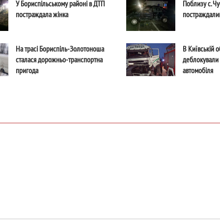
У Бориспільському районі в ДТП
Поблизу с. Чу
постраждала жінка
постраждали
На трасі Бориспіль-Золотоноша
В Київській о
сталася дорожньо-транспортна
деблокували 
пригода
автомобіля