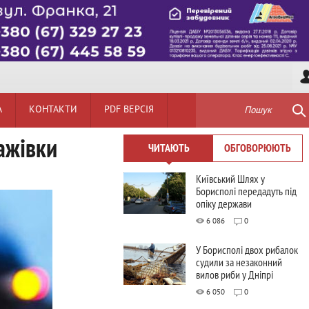
А
КОНТАКТИ
PDF ВЕРСІЯ
Пошук
ажівки
ЧИТАЮТЬ
ОБГОВОРЮЮТЬ
Київський Шлях у
Борисполі передадуть під
опіку держави
6 086
0
У Борисполі двох рибалок
судили за незаконний
вилов риби у Дніпрі
6 050
0