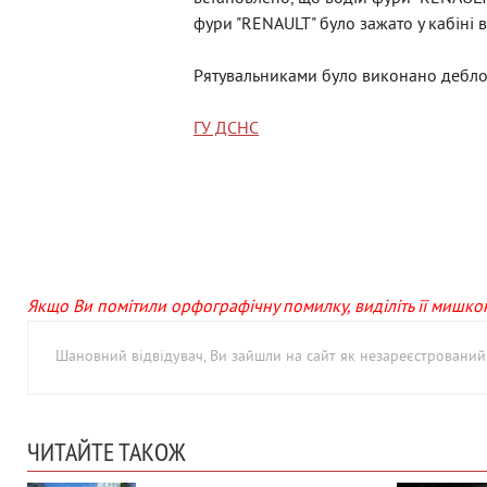
фури "RENAULT" було зажато у кабіні в
Рятувальниками було виконано дебло
ГУ ДСНС
Якщо Ви помітили орфографічну помилку, виділіть її мишкою 
Шановний відвідувач, Ви зайшли на сайт як незареєстровани
ЧИТАЙТЕ ТАКОЖ