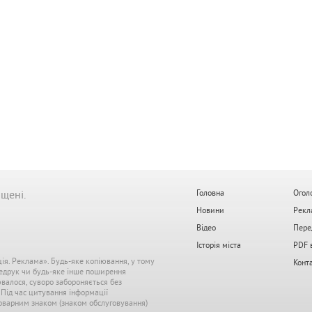
ищені.
Головна
Огол
Новини
Рекл
Відео
Пере
Історія міста
PDF 
ція. Реклама». Будь-яке копіювання, у тому
Конт
редрук чи будь-яке інше поширення
ювалося, суворо забороняється без
. Під час цитування інформації
 товарним знаком (знаком обслуговування)