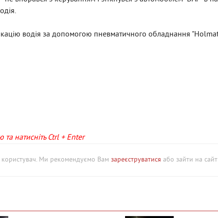
одія.
кацію водія за допомогою пневматичного обладнання "Holmatr
та натисніть Ctrl + Enter
й користувач. Ми рекомендуємо Вам
зареєструватися
або зайти на сайт 