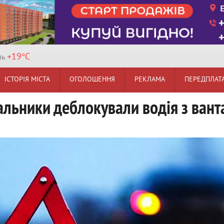
+19°
C
ль
ІСТОРІЯ МІСТА
ОГОЛОШЕННЯ
РЕКЛАМА
ПЕРЕДПЛАТ
альники деблокували водія з вант