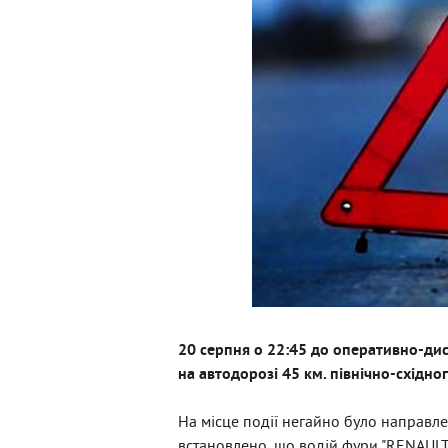
20 серпня о 22:45 до оперативно-ди
на автодорозі 45 км. північно-східно
На місце події негайно було направл
встановлено, що водій фури "RENAULT"