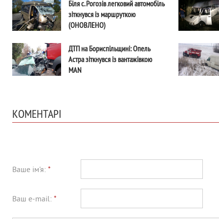
Біля с. Рогозів легковий автомобіль
зіткнувся із маршруткою
(ОНОВЛЕНО)
ДТП на Бориспільщині: Опель
Астра зіткнувся із вантажівкою
MAN
КОМЕНТАРІ
Ваше ім'я:
*
Ваш e-mail:
*