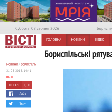
Суббота, 08 серпня 2026
Бориспi
ГОЛОВНА
НОВИНИ
ВІДЕО
Бориспільські рятув
НОВИНИ
/
БОРИСПІЛЬ
21-08-2018, 14:41
ВІСТІ
1 475
0
Лайк
Твит