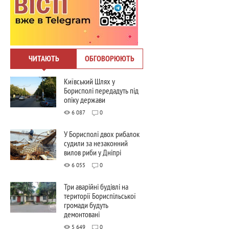
ЧИТАЮТЬ
ОБГОВОРЮЮТЬ
Київський Шлях у
Борисполі передадуть під
опіку держави
6 087
0
У Борисполі двох рибалок
судили за незаконний
вилов риби у Дніпрі
6 055
0
Три аварійні будівлі на
території Бориспільської
громади будуть
демонтовані
5 649
0