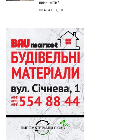
винні коти?
4 041
0