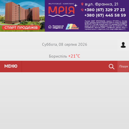
Суббота, 08 серпня 2026
+21°
C
Бориспiль
МЕНЮ
Пошук