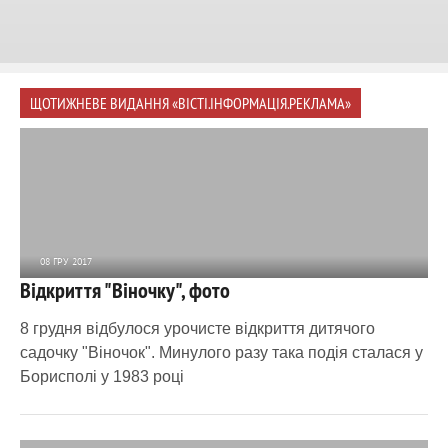
ЩОТИЖНЕВЕ ВИДАННЯ «ВІСТІ.ІНФОРМАЦІЯ.РЕКЛАМА»
08 ГРУ 2017
Відкриття "Віночку", фото
10 940
0
8 грудня відбулося урочисте відкриття дитячого
садочку "Віночок". Минулого разу така подія сталася у
Борисполі у 1983 році