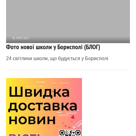
01 ЛИП 2017
Фото нової школи у Борисполі (БЛОГ)
7 191
1
24 світлини школи, що будується у Борисполі