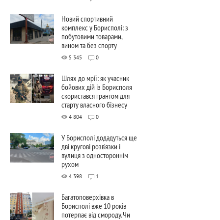
Новий спортивний
комплекс у Борисполі: з
побутовими товарами,
вином та без спорту
5 345
0
Шлях до мрії: як учасник
бойових дій із Борисполя
скористався грантом для
старту власного бізнесу
4 804
0
У Борисполі додадуться ще
дві кругові розв’язки і
вулиця з одностороннім
рухом
4 398
1
Багатоповерхівка в
Борисполі вже 10 років
потерпає від смороду. Чи