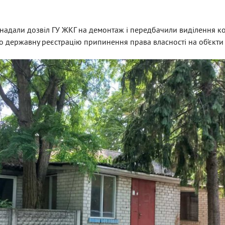
 надали дозвіл ГУ ЖКГ на демонтаж і передбачили виділення к
но державну реєстрацію припинення права власності на об’єкти