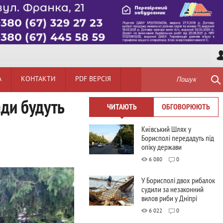
А
КОНТАКТИ
PDF ВЕРСІЯ
Пошук
ади будуть
ЧИТАЮТЬ
ОБГОВОРЮЮТЬ
Київський Шлях у
Борисполі передадуть під
опіку держави
6 080
0
У Борисполі двох рибалок
судили за незаконний
вилов риби у Дніпрі
6 022
0