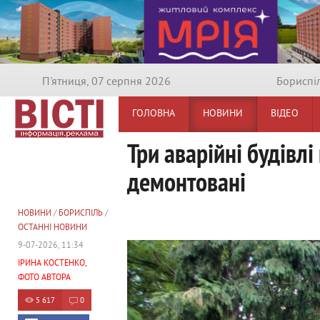
П'ятниця, 07 серпня 2026
Бориспi
ГОЛОВНА
НОВИНИ
ВІДЕО
Три аварійні будівлі
демонтовані
НОВИНИ
/
БОРИСПІЛЬ
/
ОСТАННІ НОВИНИ
9-07-2026, 11:34
ІРИНА КОСТЕНКО,
ФОТО АВТОРА
5 617
0