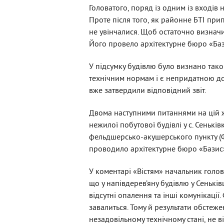
Головатого, поряд із одним із входів 
Проте після того, як районне БТІ при
не увінчалися. Щоб остаточно визначи
Його провело архітектурне бюро «Баз
У підсумку будівлю було визнано тако
технічним нормам і є непридатною до 
вже затвердили відповідний звіт.
Двома наступними питаннями на цій же
нежилої побутової будівлі у с. Сеньк
фельдшерсько-акушерського пункту (ФАП
проводило архітектурне бюро «Базис
У коментарі «Вістям» начальник голо
що у напівдерев’яну будівлю у Сеньків
відсутні опалення та інші комунікації.
завалиться. Тому й результати обстеж
незадовільному технічному стані, не