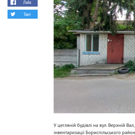
Лайк
Твит
У цегляній будівлі на вул. Верхній Ва
інвентаризації Бориспільського район