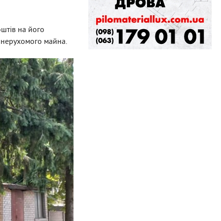
оштів на його
 нерухомого майна.