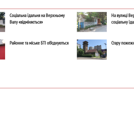
Соціальна їдальня на Верхньому
На вулиці Ве
Валу «відміняється»
соціальну їд
Районне та міське БТІ об’єднуються
Стару пожежн