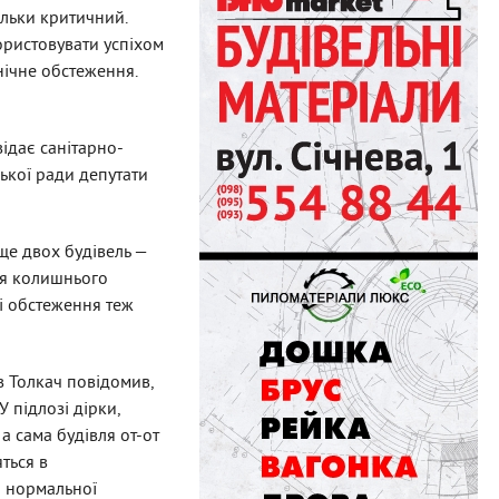
ільки критичний.
ористовувати успіхом
нічне обстеження.
відає санітарно-
ської ради депутати
ще двох будівель —
ння колишнього
Ці обстеження теж
в Толкач повідомив,
У підлозі дірки,
 а сама будівля от-от
ться в
о нормальної