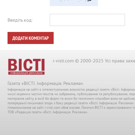
Введіть код:
ДОДАТИ КОМЕНТАР
i-visti.com © 2000-2025 Усі права зах
Газета «ВІСТІ. Інформація. Реклама».
Інформація на сайті є інтелектуальною власністю редакції газети «Вісті. Інформа
числі окремих частин текстів чи зображень, публікування та републікування, пе
матеріалів сайту, в якій би формі та яким би технічним способом воно не здійсн
попередньої письмової згоди з боку редакції газети «Вісті. Інформація. Реклама»
гіперпосилання на сайт i-visti.com обов'язкове. Логотип ВІСТІ є зареєстрованим
ТОВ «Редакція газети «Вісті. Інформація. Реклама».