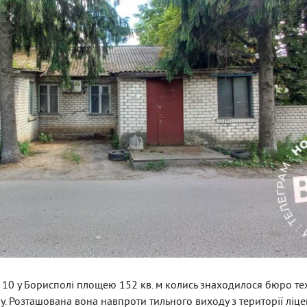
л, 10 у Борисполі площею 152 кв. м колись знаходилося бюро те
у. Розташована вона навпроти тильного виходу з території ліце