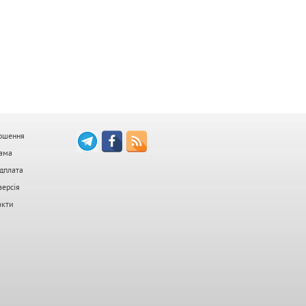
ошення
ама
дплата
версія
акти