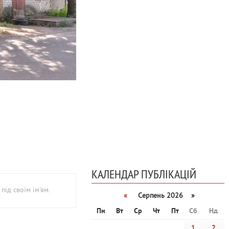
КАЛЕНДАР ПУБЛІКАЦІЙ
під своїм ім'ям.
«
Серпень 2026 »
Пн
Вт
Ср
Чт
Пт
Сб
Нд
1
2