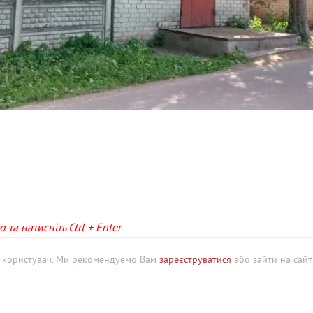
та натисніть Ctrl + Enter
й користувач. Ми рекомендуємо Вам
зареєструватися
або зайти на сайт 