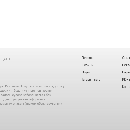
ищені.
Головна
Огол
Новини
Рекл
Відео
Пере
Історія міста
PDF 
ція. Реклама». Будь-яке копіювання, у тому
Конт
редрук чи будь-яке інше поширення
ювалося, суворо забороняється без
. Під час цитування інформації
 товарним знаком (знаком обслуговування)