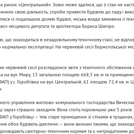
на ринок «Центральний». Зовні може здатися, що її стан не наст
пинило свою діяльність, спроби привести будівлю до ладу і вик
тися із подальшою долею будівлі, міська влада замовила її тех
ис» місцевого депутата та архітектора Бориса Шапіро.
ю, що знаходиться в незадовільному технічному стані, не відпо
нормальної експлуатації. На червневій сесії Бориспільської мі
 червневій сесії розглядалися звіти з технічного обстеження 
івка на вул. Миру, 13 загальною площею 668,5 кв. м та приміще
) у с. Горобіївка на вул. Центральній, 61 площею 72,4 кв. м. 
».
вного управління житлово-комунального господарства Вячесла
ці зараз страшно заходити. Вона стоїть порожньою уже 5 років. 
 ФАП у Горобіївці — теж старе приміщення зі стінами в тріщинах,
ення обох будівель ідентичні — вони визнані такими, що знаходя
 відповідають санітарно-технічним нормам та є непридатними д