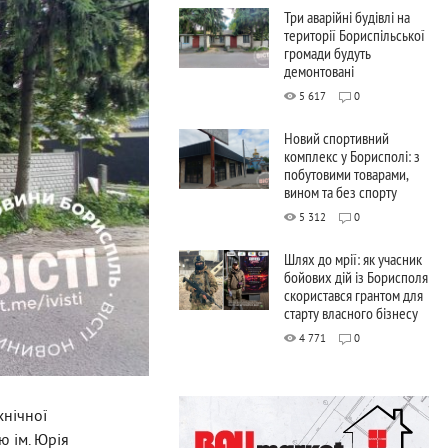
Три аварійні будівлі на
території Бориспільської
громади будуть
демонтовані
5 617
0
Новий спортивний
комплекс у Борисполі: з
побутовими товарами,
вином та без спорту
5 312
0
Шлях до мрії: як учасник
бойових дій із Борисполя
скористався грантом для
старту власного бізнесу
4 771
0
хнічної
ю ім. Юрія