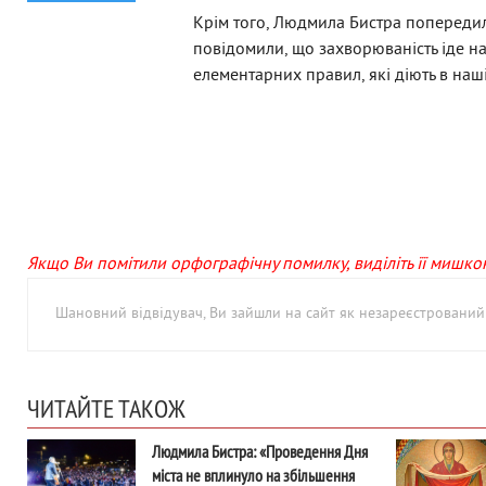
Крім того, Людмила Бистра попередила
повідомили, що захворюваність іде на
елементарних правил, які діють в наш
Якщо Ви помітили орфографічну помилку, виділіть її мишкою 
Шановний відвідувач, Ви зайшли на сайт як незареєстровани
ЧИТАЙТЕ ТАКОЖ
Людмила Бистра: «Проведення Дня
міста не вплинуло на збільшення