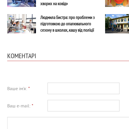
хворих на ковід»
Людмила Бистра: про проблеми з
підготовкою до опалювального
сезону в школах, кашу від поліції
та дерева на Гульківці
КОМЕНТАРІ
Ваше ім'я:
*
Ваш e-mail:
*