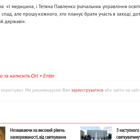
: «І медицина, і Тетяна Павленко (начальник управління освіти
 спад, але прошу кожного, хто планує брати участь в заході, до
ій державі».
та натисніть Ctrl + Enter
й користувач. Ми рекомендуємо Вам
зареєструватися
або зайти на сайт 
Незважаючи на високий рівень
З наступного
захворюваності, від святкування
святкуватимут