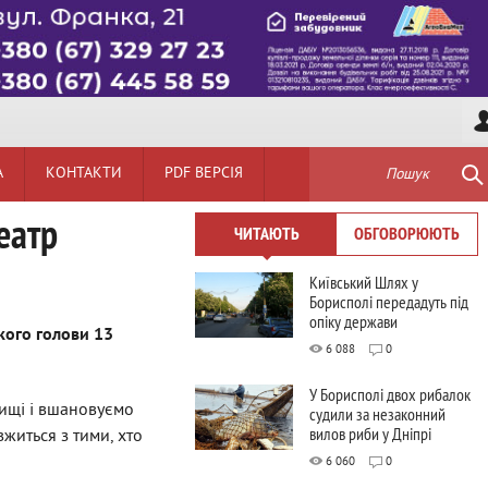
А
КОНТАКТИ
PDF ВЕРСІЯ
Пошук
еатр
ЧИТАЮТЬ
ОБГОВОРЮЮТЬ
Київський Шлях у
Борисполі передадуть під
опіку держави
кого голови 13
6 088
0
У Борисполі двох рибалок
вищі і вшановуємо
судили за незаконний
вилов риби у Дніпрі
вжиться з тими, хто
6 060
0