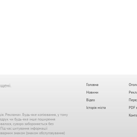
ищені.
Головна
Огол
Новини
Рекл
Відео
Пере
Історія міста
PDF 
ція. Реклама». Будь-яке копіювання, у тому
Конт
редрук чи будь-яке інше поширення
ювалося, суворо забороняється без
. Під час цитування інформації
 товарним знаком (знаком обслуговування)