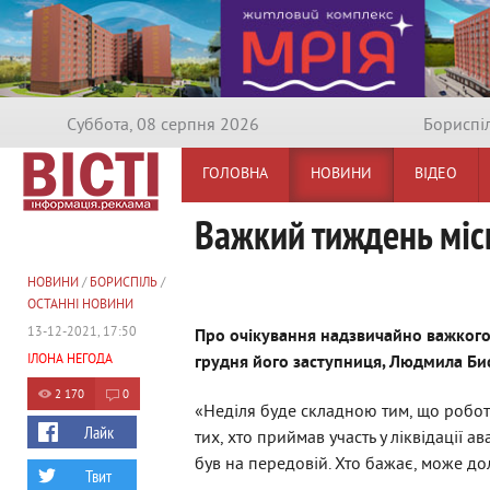
Суббота, 08 серпня 2026
Бориспi
ГОЛОВНА
НОВИНИ
ВІДЕО
Важкий тиждень місь
НОВИНИ
/
БОРИСПІЛЬ
/
ОСТАННІ НОВИНИ
13-12-2021, 17:50
Про очікування надзвичайно важкого 
ІЛОНА НЕГОДА
грудня його заступниця, Людмила Би
2 170
0
«Неділя буде складною тим, що робот
Лайк
тих, хто приймав участь у ліквідації а
був на передовій. Хто бажає, може до
Твит