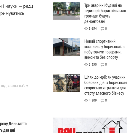
Три аварійні будівлі на
 і науки — ред.)
території Бориспільської
тримуватись
громади будуть
демонтовані
5 654
0
Новий спортивний
комплекс у Борисполі: з
побутовими товарами,
вином та без спорту
5 350
0
Шлях до мрії: як учасник
бойових дій із Борисполя
під своїм ім'ям.
скористався грантом для
старту власного бізнесу
4 809
0
 року День міста
ь два дні