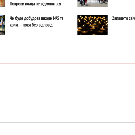
Покрови влада не відмовиться
Чи буде добудова школи №5 та
Запалити свіч
коли — поки без відповіді