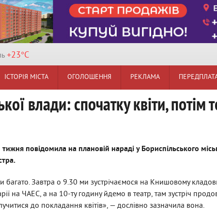
+23°
C
ль
ІСТОРІЯ МІСТА
ОГОЛОШЕННЯ
РЕКЛАМА
ПЕРЕДПЛАТ
кої влади: спочатку квіти, потім т
тижня повідомила на плановій нараді у Бориспільського місь
стра.
и багато. Завтра о 9.30 ми зустрічаємося на Книшовому кладо
варії на ЧАЕС, а на 10-ту годину йдемо в театр, там зустріч продо
лучитися до покладання квітів», — дослівно зазначила вона.