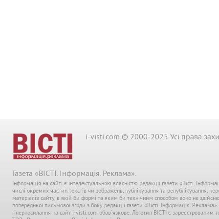
i-visti.com © 2000-2025 Усі права зах
Газета «ВІСТІ. Інформація. Реклама».
Інформація на сайті є інтелектуальною власністю редакції газети «Вісті. Інформа
числі окремих частин текстів чи зображень, публікування та републікування, пе
матеріалів сайту, в якій би формі та яким би технічним способом воно не здійсн
попередньої письмової згоди з боку редакції газети «Вісті. Інформація. Реклама»
гіперпосилання на сайт i-visti.com обов'язкове. Логотип ВІСТІ є зареєстрованим