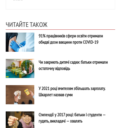
ЧИТАЙТЕ ТАКОЖ
91% працівників сфери освіти отримали
обидві дози вакцини проти COVID-19
Чи закриють дитячі садки: батьки отримали
остаточну відповідь
У 2021 році вчителям збільшать зарплату.
Шкарлет назвав суми
Стипендії у 2017 році: батьки і студенти —
гудять, викладачі — хвалять