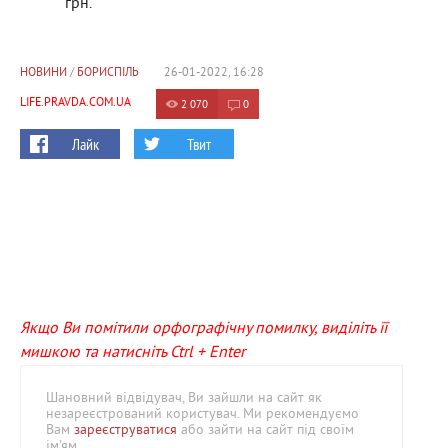
грн.
НОВИНИ
/
БОРИСПІЛЬ
26-01-2022, 16:28
LIFE.PRAVDA.COM.UA
2 070
0
Лайк
Твит
Якщо Ви помітили орфографічну помилку, виділіть її
мишкою та натисніть Ctrl + Enter
Шановний відвідувач, Ви зайшли на сайт як
незареєстрований користувач. Ми рекомендуємо
Вам
зареєструватися
або зайти на сайт під своїм
ім'ям.