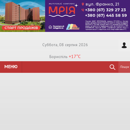
Суббота, 08 серпня 2026
+17°
C
Бориспiль
МЕНЮ
Пошук