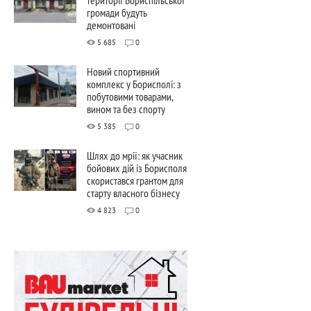
громади будуть
демонтовані
5 685
0
Новий спортивний
комплекс у Борисполі: з
побутовими товарами,
вином та без спорту
5 385
0
Шлях до мрії: як учасник
бойових дій із Борисполя
скористався грантом для
старту власного бізнесу
4 823
0