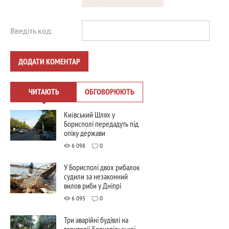
Введіть код:
ДОДАТИ КОМЕНТАР
ЧИТАЮТЬ
ОБГОВОРЮЮТЬ
Київський Шлях у
Борисполі передадуть під
опіку держави
6 098
0
У Борисполі двох рибалок
судили за незаконний
вилов риби у Дніпрі
6 095
0
Три аварійні будівлі на
території Бориспільської