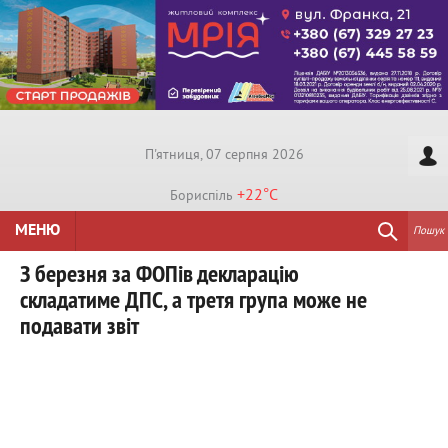
П'ятниця, 07 серпня 2026
+22°
C
Бориспiль
МЕНЮ
Пошук
З березня за ФОПів декларацію
складатиме ДПС, а третя група може не
подавати звіт