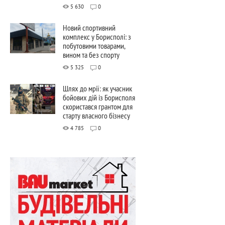
5 630
0
Новий спортивний
комплекс у Борисполі: з
побутовими товарами,
вином та без спорту
5 325
0
Шлях до мрії: як учасник
бойових дій із Борисполя
скористався грантом для
старту власного бізнесу
4 785
0