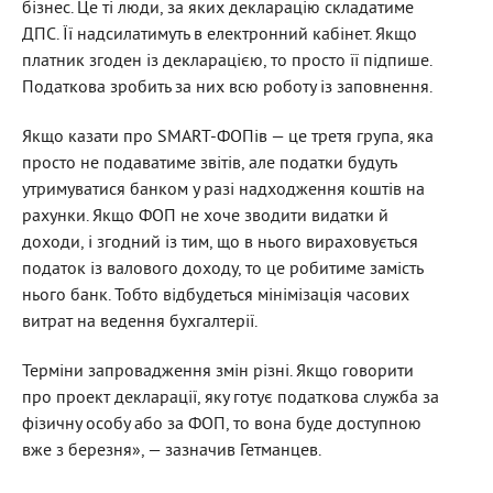
бізнес. Це ті люди, за яких декларацію складатиме
ДПС. Її надсилатимуть в електронний кабінет. Якщо
платник згоден із декларацією, то просто її підпише.
Податкова зробить за них всю роботу із заповнення.
Якщо казати про SMART-ФОПів — це третя група, яка
просто не подаватиме звітів, але податки будуть
утримуватися банком у разі надходження коштів на
рахунки. Якщо ФОП не хоче зводити видатки й
доходи, і згодний із тим, що в нього вираховується
податок із валового доходу, то це робитиме замість
нього банк. Тобто відбудеться мінімізація часових
витрат на ведення бухгалтерії.
Терміни запровадження змін різні. Якщо говорити
про проект декларації, яку готує податкова служба за
фізичну особу або за ФОП, то вона буде доступною
вже з березня», — зазначив Гетманцев.