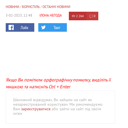
НОВИНИ
/
БОРИСПІЛЬ
/
ОСТАННІ НОВИНИ
3-02-2023, 12:48
ІЛОНА НЕГОДА
2 264
0
Лайк
Твит
Якщо Ви помітили орфографічну помилку, виділіть її
мишкою та натисніть Ctrl + Enter
Шановний відвідувач, Ви зайшли на сайт як
незареєстрований користувач. Ми рекомендуємо
Вам
зареєструватися
або зайти на сайт під своїм
ім'ям.