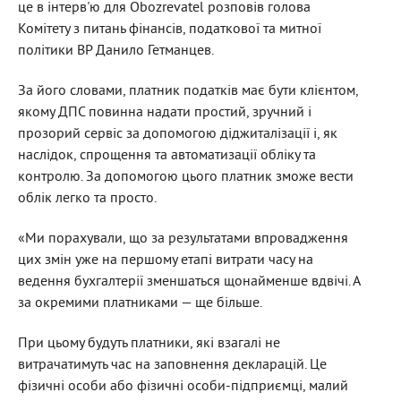
це в інтерв'ю для Obozrevatel розповів голова
Комітету з питань фінансів, податкової та митної
політики BP Данило Гетманцев.
За його словами, платник податків має бути клієнтом,
якому ДПС повинна надати простий, зручний і
прозорий сервіс за допомогою діджиталізації і, як
наслідок, спрощення та автоматизації обліку та
контролю. За допомогою цього платник зможе вести
облік легко та просто.
«Ми порахували, що за результатами впровадження
цих змін уже на першому етапі витрати часу на
ведення бухгалтерії зменшаться щонайменше вдвічі. А
за окремими платниками — ще більше.
При цьому будуть платники, які взагалі не
витрачатимуть час на заповнення декларацій. Це
фізичні особи або фізичні особи-підприємці, малий