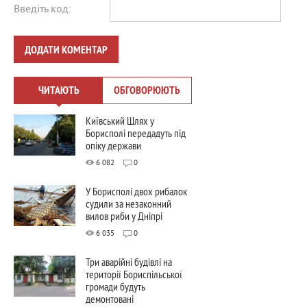
Введіть код:
ДОДАТИ КОМЕНТАР
ЧИТАЮТЬ
ОБГОВОРЮЮТЬ
Київський Шлях у
Борисполі передадуть під
опіку держави
6 082
0
У Борисполі двох рибалок
судили за незаконний
вилов риби у Дніпрі
6 035
0
Три аварійні будівлі на
території Бориспільської
громади будуть
демонтовані