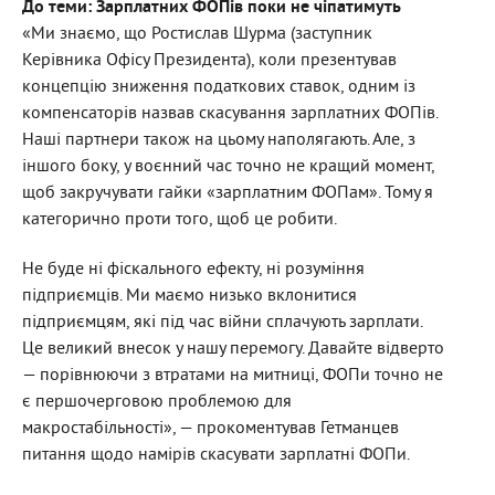
До теми: Зарплатних ФОПів поки не чіпатимуть
«Ми знаємо, що Ростислав Шурма (заступник
Керівника Офісу Президента), коли презентував
концепцію зниження податкових ставок, одним із
компенсаторів назвав скасування зарплатних ФОПів.
Наші партнери також на цьому наполягають. Але, з
іншого боку, у воєнний час точно не кращий момент,
щоб закручувати гайки «зарплатним ФОПам». Тому я
категорично проти того, щоб це робити.
Не буде ні фіскального ефекту, ні розуміння
підприємців. Ми маємо низько вклонитися
підприємцям, які під час війни сплачують зарплати.
Це великий внесок у нашу перемогу. Давайте відверто
— порівнюючи з втратами на митниці, ФОПи точно не
є першочерговою проблемою для
макростабільності», — прокоментував Гетманцев
питання щодо намірів скасувати зарплатні ФОПи.