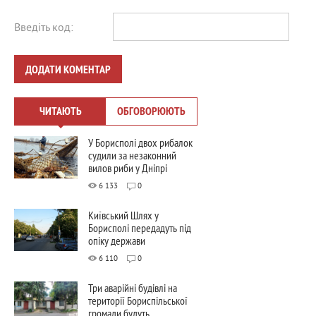
Введіть код:
ДОДАТИ КОМЕНТАР
ЧИТАЮТЬ
ОБГОВОРЮЮТЬ
У Борисполі двох рибалок
судили за незаконний
вилов риби у Дніпрі
6 133
0
Київський Шлях у
Борисполі передадуть під
опіку держави
6 110
0
Три аварійні будівлі на
території Бориспільської
громади будуть