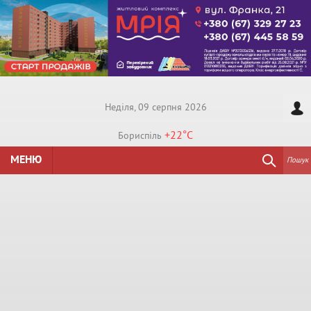
Недiля, 09 серпня 2026
+22°
C
Бориспiль
МЕНЮ
Пошук