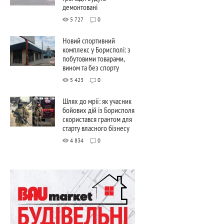
демонтовані
5 727
0
Новий спортивний
комплекс у Борисполі: з
побутовими товарами,
вином та без спорту
5 423
0
Шлях до мрії: як учасник
бойових дій із Борисполя
скористався грантом для
старту власного бізнесу
4 834
0