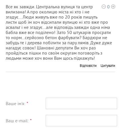
Все як завжди. Центральна вулиця та центр
0
вилизана! А про околицю міста ні хто і не
згадує... Люди живуть вже по 20 років пишуть
листи щоб їм хоч відсипали вулицю ні хто вже про
асвальт і не згадує...але відповідь завжди одна німа
бабла вже все поділено! Зато 50 штукарів просрати
то норм...серйозно бетон фарбувати? Бардюри не
забудь те і дерева побілити за пару лямів. Дуже дуже
нагадує совок! Шановні депутати Ви хоч раз
пройдіться пішки по своїм округам поговоріть з
людьми може хоч вони Вам щось підкажуть!
Відповісти
Цитувати
Ваше ім'я:
*
Ваш e-mail:
*