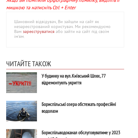
Якщо Ви помітили орфографічну помилку, виділіть її
мишкою та натисніть Ctrl + Enter
Шановний відвідувач, Ви зайшли на сайт як
незареєстрований користувач. Ми рекомендуємо
Вам
зареєструватися
або зайти на сайт під своїм
ім'ям.
ЧИТАЙТЕ ТАКОЖ
У будинку на вул. Київський Шлях, 77
відремонтують укриття
Бориспільські озера обстежать професійні
водолази
Бориспільводоканал обслуговуватиме у 2023