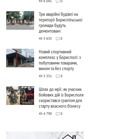
6 041
0
Три аварійні будівлі на
території Бориспільської
громади будуть
демонтовані
5 635
0
Новий спортивний
комплекс у Борисполі: з
побутовими товарами,
вином та без спорту
5 331
0
Шлях до мрії: як учасник
бойових дій із Борисполя
скористався грантом для
старту власного бізнесу
4 790
0