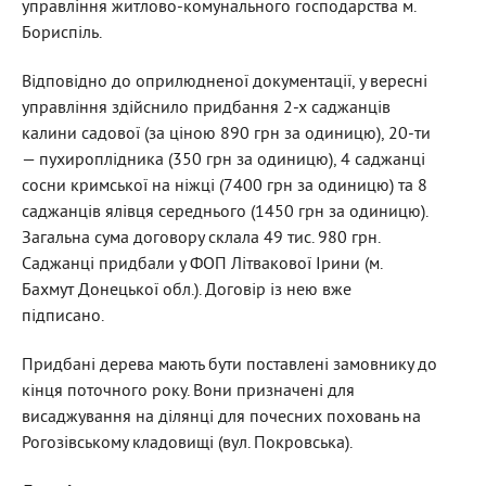
управління житлово-комунального господарства м.
Бориспіль.
Відповідно до оприлюдненої документації, у вересні
управління здійснило придбання 2-х саджанців
калини садової (за ціною 890 грн за одиницю), 20-ти
— пухироплідника (350 грн за одиницю), 4 саджанці
сосни кримської на ніжці (7400 грн за одиницю) та 8
саджанців ялівця середнього (1450 грн за одиницю).
Загальна сума договору склала 49 тис. 980 грн.
Саджанці придбали у ФОП Літвакової Ірини (м.
Бахмут Донецької обл.). Договір із нею вже
підписано.
Придбані дерева мають бути поставлені замовнику до
кінця поточного року. Вони призначені для
висаджування на ділянці для почесних поховань на
Рогозівському кладовищі (вул. Покровська).