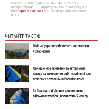
Шановний відвідувач, Ви зайшли на сайт як
незареєстрований користувач. Ми рекомендуємо
Вам
зареєструватися
або зайти на сайт під своїм
ім'ям.
ЧИТАЙТЕ ТАКОЖ
Шкільні укриття забезпечать карематами і
ліхтариками
Хто здійснює технічний та авторський
нагляд за виконанням робіт на ділянці для
почесних поховань на Рогозівському
кладовищі?
За благоустрій ділянки для поховань
військовослужбовців заплатять 5 млн грн