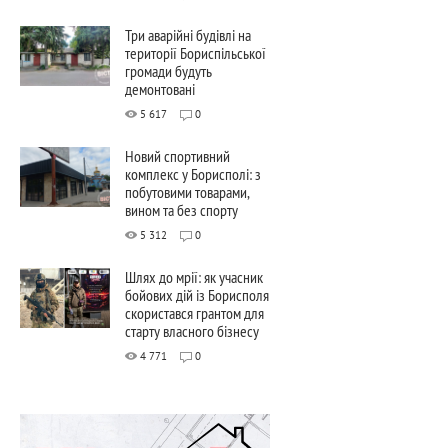
Три аварійні будівлі на
території Бориспільської
громади будуть
демонтовані
5 617
0
Новий спортивний
комплекс у Борисполі: з
побутовими товарами,
вином та без спорту
5 312
0
Шлях до мрії: як учасник
бойових дій із Борисполя
скористався грантом для
старту власного бізнесу
4 771
0