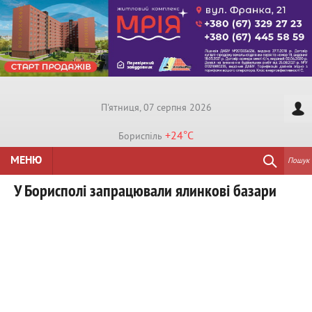
П'ятниця, 07 серпня 2026
+24°
C
Бориспiль
МЕНЮ
Пошук
У Борисполі запрацювали ялинкові базари