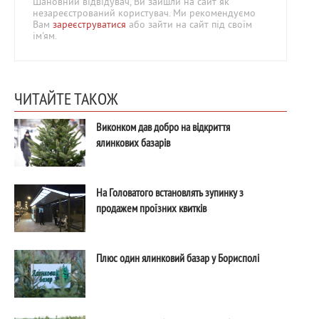
Шановний відвідувач, Ви зайшли на сайт як
незареєстрований користувач. Ми рекомендуємо
Вам
зареєструватися
або зайти на сайт під своїм
ім'ям.
ЧИТАЙТЕ ТАКОЖ
Виконком дав добро на відкриття
ялинкових базарів
На Головатого встановлять зупинку з
продажем проїзних квитків
Плюс один ялинковий базар у Борисполі