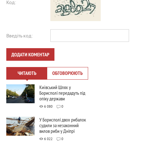
Код:
Введіть код:
ДОДАТИ КОМЕНТАР
ЧИТАЮТЬ
ОБГОВОРЮЮТЬ
Київський Шлях у
Борисполі передадуть під
опіку держави
6 080
0
У Борисполі двох рибалок
судили за незаконний
вилов риби у Дніпрі
6 022
0