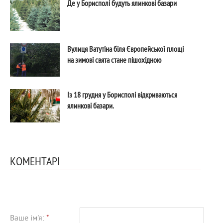
Де у Борисполі будуть ялинкові базари
Вулиця Ватутіна біля Європейської площі
на зимові свята стане пішохідною
Із 18 грудня у Борисполі відкриваються
ялинкові базари.
КОМЕНТАРІ
Ваше ім'я:
*