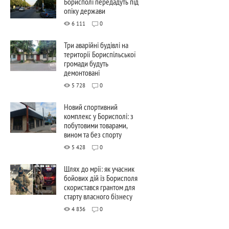
Борисполі передадуть під
опіку держави
6 111
0
Три аварійні будівлі на
території Бориспільської
громади будуть
демонтовані
5 728
0
Новий спортивний
комплекс у Борисполі: з
побутовими товарами,
вином та без спорту
5 428
0
Шлях до мрії: як учасник
бойових дій із Борисполя
скористався грантом для
старту власного бізнесу
4 836
0