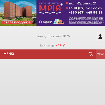
Недiля, 09 серпня 2026
+23°
C
Бориспiль
МЕНЮ
Пошук