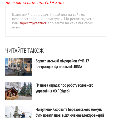
мишкою та натисніть Ctrl + Enter
Шановний відвідувач, Ви зайшли на сайт як
незареєстрований користувач. Ми рекомендуємо
Вам
зареєструватися
або зайти на сайт під своїм
ім'ям.
ЧИТАЙТЕ ТАКОЖ
Бориспільський мікрорайон УМБ-17
постраждав від прильотів БПЛА
Планова нарада: про роботу головного
управління ЖКГ (відео)
На вулицях Сєрова та Березовського можуть
бути позапланові відключення електроенергії