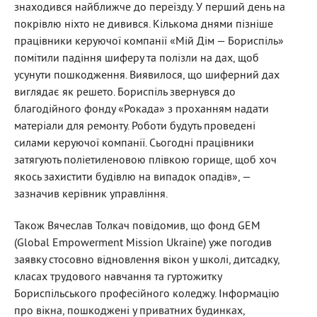
знаходився найближче до переїзду. У перший день на
покрівлю ніхто не дивився. Кількома днями пізніше
працівники керуючої компанії «Мій Дім — Бориспіль»
помітили падіння шиферу та полізли на дах, щоб
усунути пошкодження. Виявилося, що шиферний дах
виглядає як решето. Бориспіль звернувся до
благодійного фонду «Рокада» з проханням надати
матеріали для ремонту. Роботи будуть проведені
силами керуючої компанії. Сьогодні працівники
затягують поліетиленовою плівкою горище, щоб хоч
якось захистити будівлю на випадок опадів», —
зазначив керівник управління.
Також Вячеслав Толкач повідомив, що фонд GEM
(Global Empowerment Mission Ukraine) уже погодив
заявку стосовно відновлення вікон у школі, дитсадку,
класах трудового навчання та гуртожитку
Бориспільського професійного коледжу. Інформацію
про вікна, пошкоджені у приватних будинках,