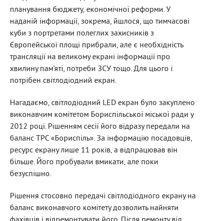
планування бюджету, економічної реформи. У
наданій інформації, зокрема, йшлося, що тимчасові
куби з портретами полеглих захисників з
Європейської площі прибрали, але є необхідність
трансляції на великому екрані інформації про
хвилину пам’яті, потреби ЗСУ тощо. Для цього і
потрібен світлодіодний екран.
Нагадаємо, світлодіодний LED екран було закуплено
виконавчим комітетом Бориспільської міської ради у
2012 році. Рішенням сесії його відразу передали на
баланс ТРС «Бориспіль». За інформацію посадовців,
ресурс екрану лише 11 років, а відпрацював він
більше. Його пробували вмикати, але поки
безуспішно.
Рішення стосовно передачі світлодіодного екрану на
баланс виконавчого комітету дозволить найняти
фахівців і відремонтувати його. Після ремонту від