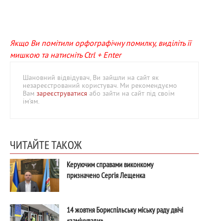
Якщо Ви помітили орфографічну помилку, виділіть її
мишкою та натисніть Ctrl + Enter
Шановний відвідувач, Ви зайшли на сайт як
незареєстрований користувач. Ми рекомендуємо
Вам
зареєструватися
або зайти на сайт під своїм
ім'ям.
ЧИТАЙТЕ ТАКОЖ
Керуючим справами виконкому
призначено Сергія Лещенка
14 жовтня Бориспільську міську раду двічі
«замінували»