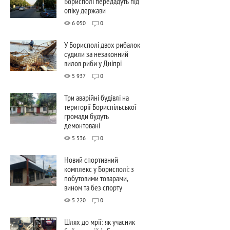
Борисполі передадуть під
опіку держави
6 050
0
У Борисполі двох рибалок
судили за незаконний
вилов риби у Дніпрі
5 937
0
Три аварійні будівлі на
території Бориспільської
громади будуть
демонтовані
5 536
0
Новий спортивний
комплекс у Борисполі: з
побутовими товарами,
вином та без спорту
5 220
0
Шлях до мрії: як учасник