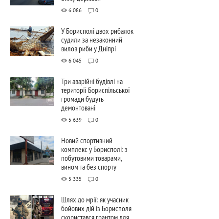
6 086
0
У Борисполі двох рибалок
судили за незаконний
вилов риби у Дніпрі
6 045
0
Три аварійні будівлі на
території Бориспільської
громади будуть
демонтовані
5 639
0
Новий спортивний
комплекс у Борисполі: з
побутовими товарами,
вином та без спорту
5 335
0
Шлях до мрії: як учасник
бойових дій із Борисполя
скористався грантом для