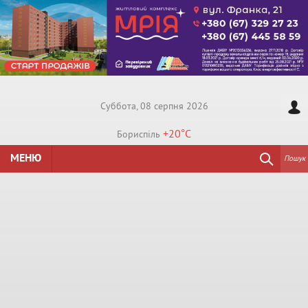
Суббота, 08 серпня 2026
+20°
C
Бориспiль
МЕНЮ
Пошук