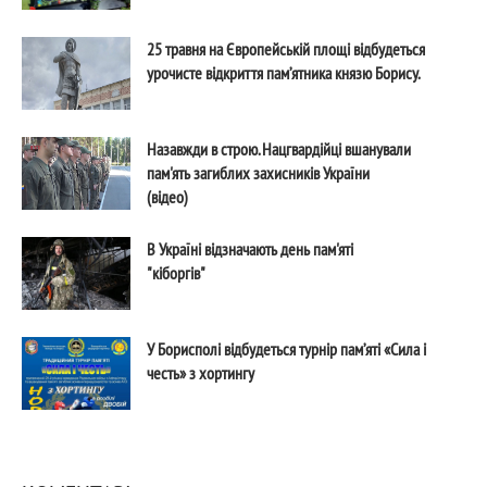
25 травня на Європейській площі відбудеться
урочисте відкриття пам’ятника князю Борису.
Назавжди в строю. Нацгвардійці вшанували
пам'ять загиблих захисників України
(відео)
В Україні відзначають день пам'яті
"кіборгів"
У Борисполі відбудеться турнір пам’яті «Сила і
честь» з хортингу