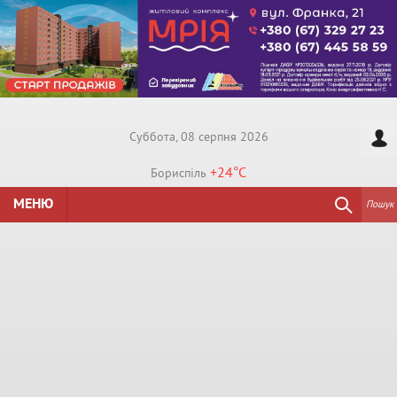
Суббота, 08 серпня 2026
+24°
C
Бориспiль
МЕНЮ
Пошук