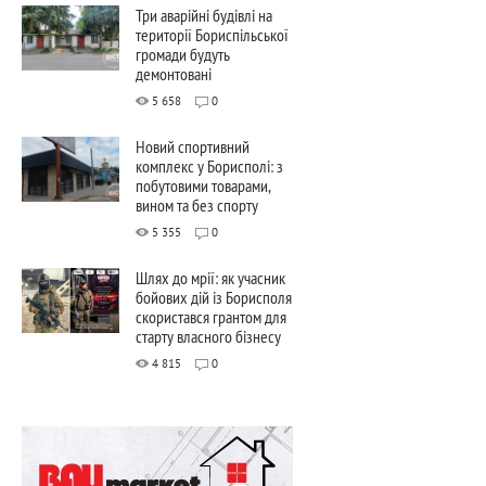
Три аварійні будівлі на
території Бориспільської
громади будуть
демонтовані
5 658
0
Новий спортивний
комплекс у Борисполі: з
побутовими товарами,
вином та без спорту
5 355
0
Шлях до мрії: як учасник
бойових дій із Борисполя
скористався грантом для
старту власного бізнесу
4 815
0