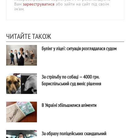
Вам
зареєструватися
або зайти на сайт під своїм
ім'ям.
ЧИТАЙТЕ ТАКОЖ
Булінг у ліцеї: ситуація розглядалася судом
За стрільбу по собаці — 4000 грн.
Бориспільський суд виніс рішення
В Україні збільшилися аліменти
За образу поліцейських скандальний