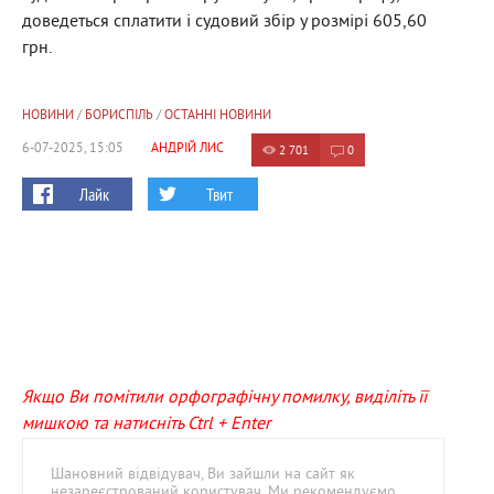
доведеться сплатити і судовий збір у розмірі 605,60
грн.
НОВИНИ
/
БОРИСПІЛЬ
/
ОСТАННІ НОВИНИ
6-07-2025, 15:05
АНДРІЙ ЛИС
2 701
0
Лайк
Твит
Якщо Ви помітили орфографічну помилку, виділіть її
мишкою та натисніть Ctrl + Enter
Шановний відвідувач, Ви зайшли на сайт як
незареєстрований користувач. Ми рекомендуємо