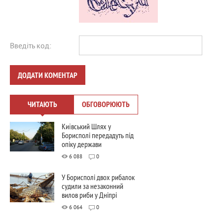
Введіть код:
ДОДАТИ КОМЕНТАР
ЧИТАЮТЬ
ОБГОВОРЮЮТЬ
Київський Шлях у
Борисполі передадуть під
опіку держави
6 088
0
У Борисполі двох рибалок
судили за незаконний
вилов риби у Дніпрі
6 064
0