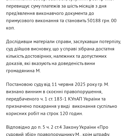
перевищує суму платежів за шість місяців з дня
пред'явлення виконавчого документа до
примусового виконання та становить 50188 грн. 00
коп.
Дослідивши матеріали справи, заслухавши потерпілу,
суд дійшов висновку, що у справі зібрана достатня
кількість достовірних, належних та допустимих
доказів, які вказують на доведеність вини
громадянина М.
Постановою суду від 11 червня 2025 року гр. М.
визнано винним в скоєнні правопорушення,
передбаченого ч. 1 ст. 183-1 КУпАП України та
призначено покарання у виді виконання суспільно
корисних робіт на строк 120 годин.
Відповідно до п. 5 ч. 2 ст.4 Закону України «Про
судовий збір» правопорушнику М., крім штрафу,