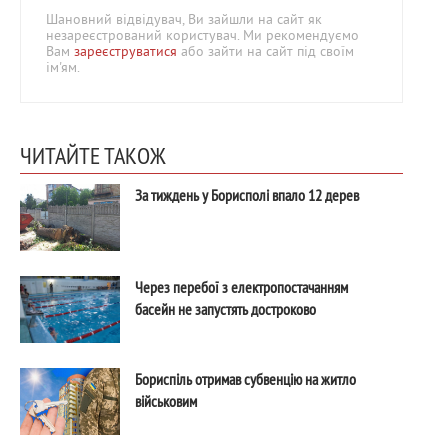
Шановний відвідувач, Ви зайшли на сайт як
незареєстрований користувач. Ми рекомендуємо
Вам
зареєструватися
або зайти на сайт під своїм
ім'ям.
ЧИТАЙТЕ ТАКОЖ
За тиждень у Борисполі впало 12 дерев
Через перебої з електропостачанням
басейн не запустять достроково
Бориспіль отримав субвенцію на житло
військовим