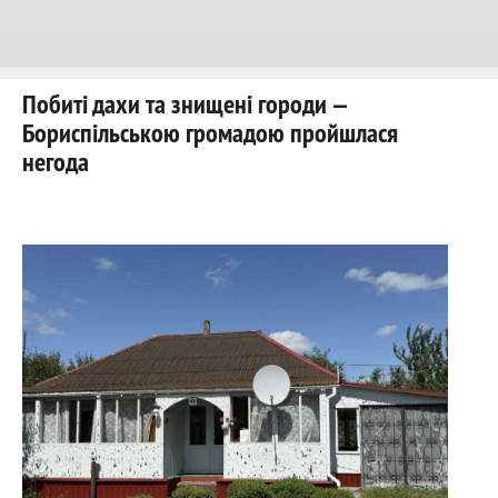
Побиті дахи та знищені городи —
Бориспільською громадою пройшлася
негода