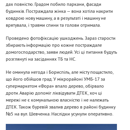
дах повністю. Градом побило паркани, фасади
будинків. Постраждала жінка — вона хотіла накрити
ковдрою нову машину, а в результаті і машину не
врятувала, і травми спини та голови отримала.
Проведено фотофіксацію ушкоджень. Зараз старости
збирають інформацію про кожне постраждале
домогосподарство, заяви людей. Усі ці питання будуть
розглянуті на засіданнях ТБ та НС.
Не оминула негода і Бориспіль, але місту пощастило,
що його обійшов град. У мікрорайоні УМБ-17 за
супермаркетом «Фора» впало дерево, обірвало
дроти. Аварію допоміг ліквідувати ДТЕК, хоч ці
мережі не є комунальною власністю і не належать
ДТЕК. Також буревій звалив дерево в районі будинку
№5 на вул. Шевченка. Наслідки усунули оперативно.