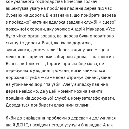
комунального господарства Вячеслав Толкач
акцентував увагу на проблемі падіння дерев під час
буревію на дороги. Він зазначив, що прибрати дерева
з проїжджої частини вдалося завдяки службі місцевої
пожежної охорони, яку очолює Андрій Макаров. «Усе
було чітко організовано, всі дерева були оперативно
стягнуті з дороги. Водії, які їхали дорогою,
зупинялися, допомагали. Через годину вже місцеві
мешканці з причепами забирали дрова, — наголосив
Вячеслав Толкач. — Дороги, про які йде мова, не
перебувають у віданні громади, ними займається
дорожня служба — саме вона отримує фінансування
на утримання доріг та узбіч. Але у випадку падіння
дерев невідомо, де у цей момент можна знайти
працівників дорожньої служби, кому зателефонувати.
Доводиться прибирати власними силами.
Якби до вирішення проблеми з деревами долучилися
ще й ДСНС, наслідки негоди усунули б швидше. А так