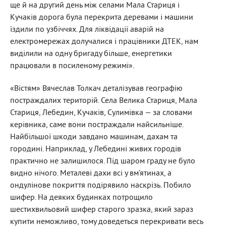
ще й на другий день між селами Мала Стариця і
Кучаків дорога була перекрита деревами і машини
їздили по узбіччях. Для ліквідації аварій на
електромережах долучалися і працівники ДТЕК, нам
виділили на одну бригаду більше, енергетики
працювали в посиленому режимі».
«Вістям» Вячеслав Толкач деталізував географію
постраждалих територій. Села Велика Стариця, Мала
Стариця, Лебедин, Кучаків, Сулимівка — за словами
керівника, саме вони постраждали найсильніше.
Найбільшої шкоди завдано машинам, дахам та
городині. Наприклад, у Лебедині живих городів
практично не залишилося. Під шаром граду не було
видно нічого. Металеві дахи всі у вм’ятинах, а
ондулінове покриття подірявило наскрізь. Побило
шифер. На деяких будинках потрощило
шестихвильовий шифер старого зразка, який зараз
купити неможливо, тому доведеться перекривати весь