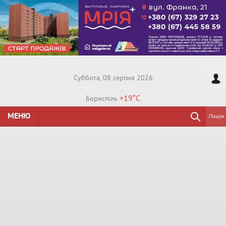
Суббота, 08 серпня 2026
+19°
C
Бориспiль
МЕНЮ
Пошук