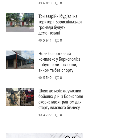
6 050
0
Три аварійні будівлі на
території Бориспільської
громади будуть
демонтовані
5 644
0
Новий спортивний
комплекс у Борисполі: з
побутовими товарами,
вином та без спорту
5 340
0
Шлях до мрії: як учасник
бойових дій із Борисполя
скористався грантом для
старту власного бізнесу
4 799
0