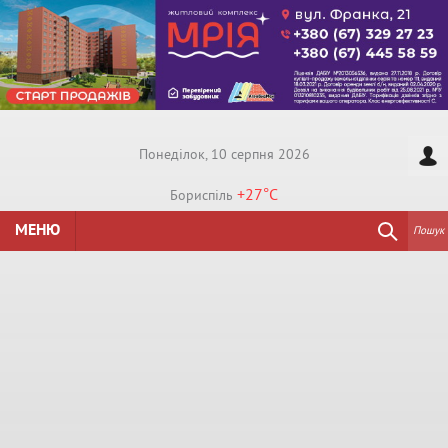
Понедiлок, 10 серпня 2026
+27°
C
Бориспiль
МЕНЮ
Пошук