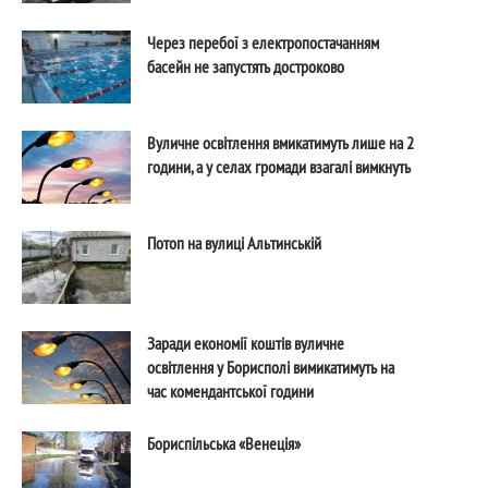
Через перебої з електропостачанням
басейн не запустять достроково
Вуличне освітлення вмикатимуть лише на 2
години, а у селах громади взагалі вимкнуть
Потоп на вулиці Альтинській
Заради економії коштів вуличне
освітлення у Борисполі вимикатимуть на
час комендантської години
Бориспільська «Венеція»