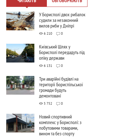
ЧИТАЮТЬ
ОБГОВОРЮЮТЬ
У Борисполі двох рибалок
судили за незаконний
вилов риби у Дніпрі
6 210
0
Київський Шлях у
Борисполі передадуть під
опіку держави
6 131
0
Три аварійні будівлі на
території Бориспільської
громади будуть
демонтовані
5 752
0
Новий спортивний
комплекс у Борисполі: з
побутовими товарами,
вином та без спорту