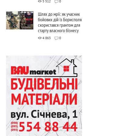
5 512
0
Шлях до мрії: як учасник
бойових дій із Борисполя
скористався грантом для
старту власного бізнесу
4 863
0