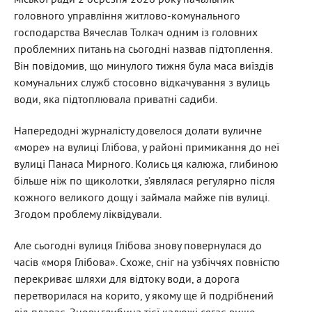
міської ради 2 березня 2026 року начальник
головного управління житлово-комунального
господарства Вячеслав Толкач одним із головних
проблемних питань на сьогодні назвав підтоплення.
Він повідомив, що минулого тижня була маса виїздів
комунальних служб стосовно відкачування з вулиць
води, яка підтоплювала приватні садиби.
Напередодні журналісту довелося долати вуличне
«море» на вулиці Глібова, у районі примикання до неї
вулиці Панаса Мирного. Колись ця калюжа, глибиною
більше ніж по щиколотки, з’являлася регулярно після
кожного великого дощу і займала майже пів вулиці.
Згодом проблему ліквідували.
Але сьогодні вулиця Глібова знову повернулася до
часів «моря Глібова». Схоже, сніг на узбіччях повністю
перекриває шляхи для відтоку води, а дорога
перетворилася на корито, у якому ще й подрібнений