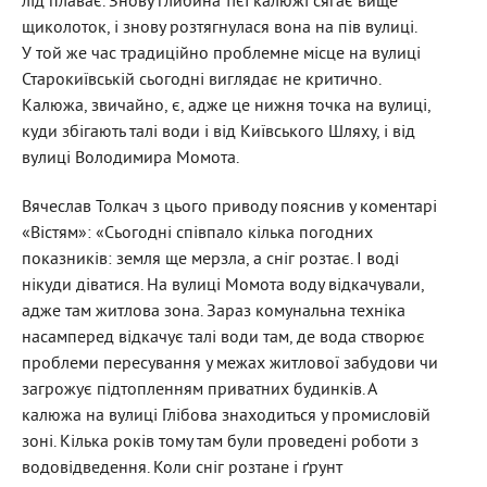
лід плаває. Знову глибина тієї калюжі сягає вище
щиколоток, і знову розтягнулася вона на пів вулиці.
У той же час традиційно проблемне місце на вулиці
Старокиївській сьогодні виглядає не критично.
Калюжа, звичайно, є, адже це нижня точка на вулиці,
куди збігають талі води і від Київського Шляху, і від
вулиці Володимира Момота.
Вячеслав Толкач з цього приводу пояснив у коментарі
«Вістям»: «Сьогодні співпало кілька погодних
показників: земля ще мерзла, а сніг розтає. І воді
нікуди діватися. На вулиці Момота воду відкачували,
адже там житлова зона. Зараз комунальна техніка
насамперед відкачує талі води там, де вода створює
проблеми пересування у межах житлової забудови чи
загрожує підтопленням приватних будинків. А
калюжа на вулиці Глібова знаходиться у промисловій
зоні. Кілька років тому там були проведені роботи з
водовідведення. Коли сніг розтане і ґрунт