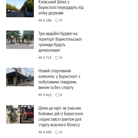
Київський Шлях у
Борисполі передадуть під
опіку держави
6 106
0
Три аварійні будівлі на
території Бориспільської
громади будуть
демонтовані
5 715
0
Новий спортивний
комплекс у Борисполі: з
побутовими товарами,
вином та без спорту
5 413
0
Шлях до мрії: як учасник
бойових дій із Борисполя
скористався грантом для
старту власного бізнесу
4 830
0