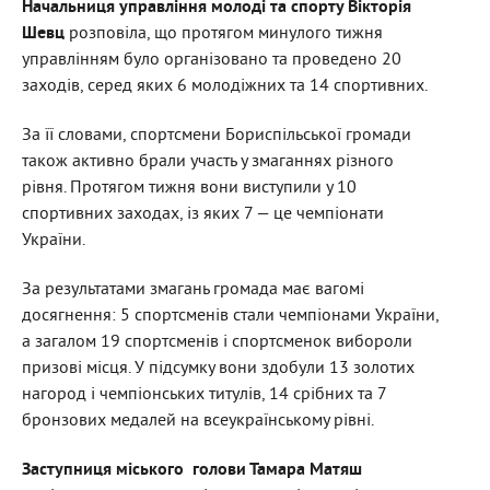
Начальниця управління молоді та спорту Вікторія
Шевц
розповіла, що протягом минулого тижня
управлінням було організовано та проведено 20
заходів, серед яких 6 молодіжних та 14 спортивних.
За її словами, спортсмени Бориспільської громади
також активно брали участь у змаганнях різного
рівня. Протягом тижня вони виступили у 10
спортивних заходах, із яких 7 — це чемпіонати
України.
За результатами змагань громада має вагомі
досягнення: 5 спортсменів стали чемпіонами України,
а загалом 19 спортсменів і спортсменок вибороли
призові місця. У підсумку вони здобули 13 золотих
нагород і чемпіонських титулів, 14 срібних та 7
бронзових медалей на всеукраїнському рівні.
Заступниця міського
голови Тамара Матяш