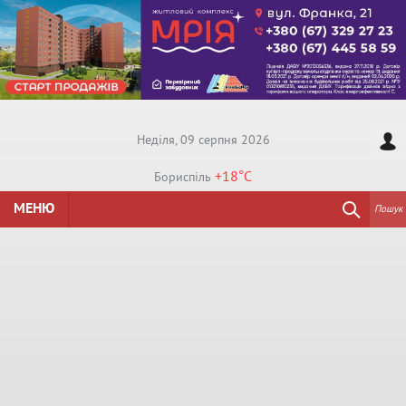
Недiля, 09 серпня 2026
+18°
C
Бориспiль
МЕНЮ
Пошук