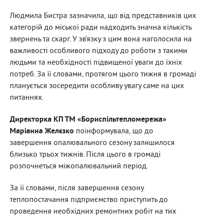
Людмила Бистра зазначила, що від представників цих
категорій до міської ради надходить значна кількість
звернень та скарг. У зв’язку з цим вона наголосила на
важливості особливого підходу до роботи з такими
людьми та необхідності підвищеної уваги до їхніх
потреб. За її словами, протягом цього тижня в громаді
планується зосередити особливу увагу саме на цих
питаннях.
Директорка КП ТМ «Бориспільтепломережа»
Маріанна Желєзко
поінформувала, що до
завершення опалювального сезону залишилося
близько трьох тижнів. Після цього в громаді
розпочнеться міжопалювальний період.
За її словами, після завершення сезону
теплопостачання підприємство приступить до
проведення необхідних ремонтних робіт на тих