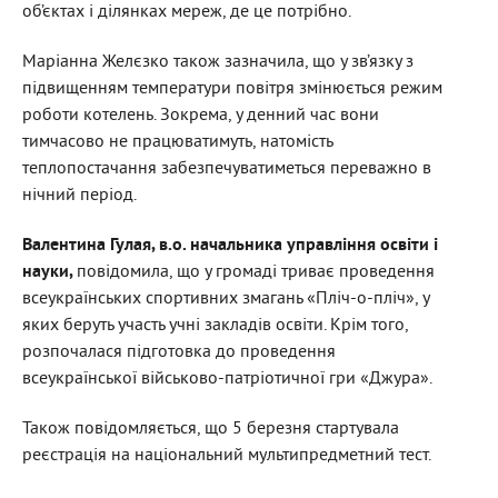
об’єктах і ділянках мереж, де це потрібно.
Маріанна Желєзко також зазначила, що у зв’язку з
підвищенням температури повітря змінюється режим
роботи котелень. Зокрема, у денний час вони
тимчасово не працюватимуть, натомість
теплопостачання забезпечуватиметься переважно в
нічний період.
Валентина Гулая, в.о. начальника управління освіти і
науки,
повідомила, що у громаді триває проведення
всеукраїнських спортивних змагань «Пліч-о-пліч», у
яких беруть участь учні закладів освіти. Крім того,
розпочалася підготовка до проведення
всеукраїнської військово-патріотичної гри «Джура».
Також повідомляється, що 5 березня стартувала
реєстрація на національний мультипредметний тест.