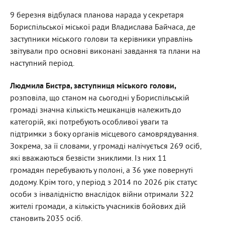
9 березня відбулася планова нарада у секретаря
Бориспільської міської ради Владислава Байчаса, де
заступники міського голови та керівники управлінь
звітували про основні виконані завдання та плани на
наступний період.
Людмила Бистра, заступниця міського голови,
розповіла, що станом на сьогодні у Бориспільській
громаді значна кількість мешканців належить до
категорій, які потребують особливої уваги та
підтримки з боку органів місцевого самоврядування.
Зокрема, за її словами, у громаді налічується 269 осіб,
які вважаються безвісти зниклими. Із них 11
громадян перебувають у полоні, а 36 уже повернуті
додому. Крім того, у період з 2014 по 2026 рік статус
особи з інвалідністю внаслідок війни отримали 322
жителі громади, а кількість учасників бойових дій
становить 2035 осіб.