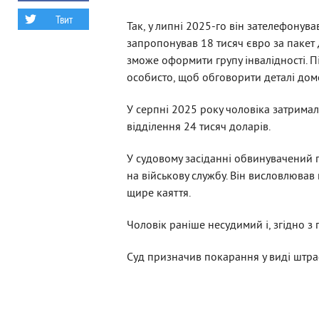
Твит
Так, у липні 2025-го він зателефонува
запропонував 18 тисяч євро за пакет д
зможе оформити групу інвалідності. П
особисто, щоб обговорити деталі дом
У серпні 2025 року чоловіка затримал
відділення 24 тисяч доларів.
У судовому засіданні обвинувачений п
на військову службу. Він висловлював
щире каяття.
Чоловік раніше несудимий і, згідно з
Суд призначив покарання у виді штраф