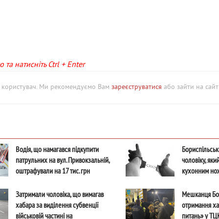
та натисніть Ctrl + Enter
й користувач. Ми рекомендуємо Вам
зареєструватися
або зайти на сайт 
Водія, що намагався підкупити
Бориспільськ
патрульних на вул. Привокзальній,
чоловіку, яки
оштрафували на 17 тис. грн
кухонним но
Затримали чоловіка, що вимагав
Мешканця Бо
хабара за виділення субвенції
отримання ха
військовій частині на
питань» у ТЦ