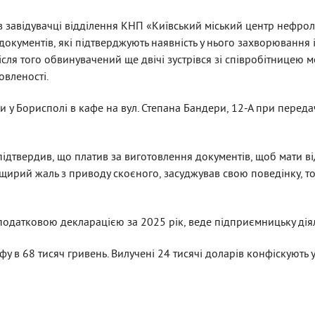
в завідувачці відділення КНП «Київський міський центр нефролог
окументів, які підтверджують наявність у нього захворювання і 
ісля того обвинувачений ще двічі зустрівся зі співробітницею 
овленості.
и у Борисполі в кафе на вул. Степана Бандери, 12-А при передач
ідтвердив, що платив за виготовлення документів, щоб мати ві
 щирий жаль з приводу скоєного, засуджував свою поведінку, т
 податковою декларацією за 2025 рік, веде підприємницьку діял
у в 68 тисяч гривень. Вилучені 24 тисячі доларів конфіскують 