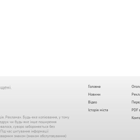
ищені.
Головна
Огол
Новини
Рекл
Відео
Пере
Історія міста
PDF 
ція. Реклама». Будь-яке копіювання, у тому
Конт
редрук чи будь-яке інше поширення
ювалося, суворо забороняється без
. Під час цитування інформації
 товарним знаком (знаком обслуговування)