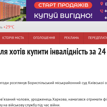
+29°
C
ль
ІСТОРІЯ МІСТА
ОГОЛОШЕННЯ
РЕКЛАМА
ПЕРЕДПЛАТ
 хотів купити інвалідність за 24 
годи розглянув Бориспільський міськрайонний суд Київської о
овʼязаний чоловік, уродженець Харкова, намагався отримати ф
у на військову службу під час війни.