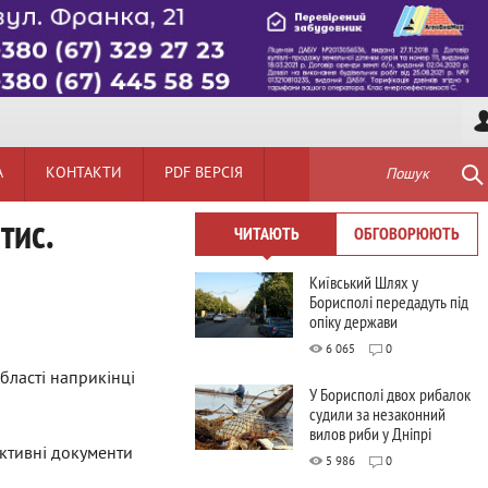
А
КОНТАКТИ
PDF ВЕРСІЯ
Пошук
тис.
ЧИТАЮТЬ
ОБГОВОРЮЮТЬ
Київський Шлях у
Борисполі передадуть під
опіку держави
6 065
0
бласті наприкінці
У Борисполі двох рибалок
судили за незаконний
вилов риби у Дніпрі
іктивні документи
5 986
0