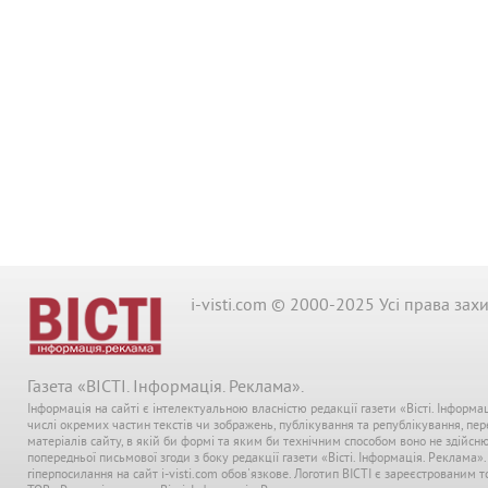
i-visti.com © 2000-2025 Усі права зах
Газета «ВІСТІ. Інформація. Реклама».
Інформація на сайті є інтелектуальною власністю редакції газети «Вісті. Інформа
числі окремих частин текстів чи зображень, публікування та републікування, пе
матеріалів сайту, в якій би формі та яким би технічним способом воно не здійсн
попередньої письмової згоди з боку редакції газети «Вісті. Інформація. Реклама»
гіперпосилання на сайт i-visti.com обов'язкове. Логотип ВІСТІ є зареєстрованим