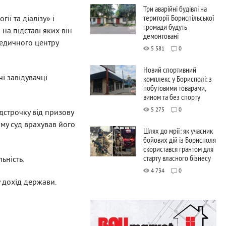
Три аварійні будівлі на
території Бориспільської
ії та діалізу» і
громади будуть
на підставі яких він
демонтовані
медичного центру
5 581
0
Новий спортивний
і завідувачці
комплекс у Борисполі: з
побутовими товарами,
вином та без спорту
5 275
0
дстрочку від призову
ому суд врахував його
Шлях до мрії: як учасник
бойових дій із Борисполя
скористався грантом для
старту власного бізнесу
ьність.
4 734
0
у дохід держави.