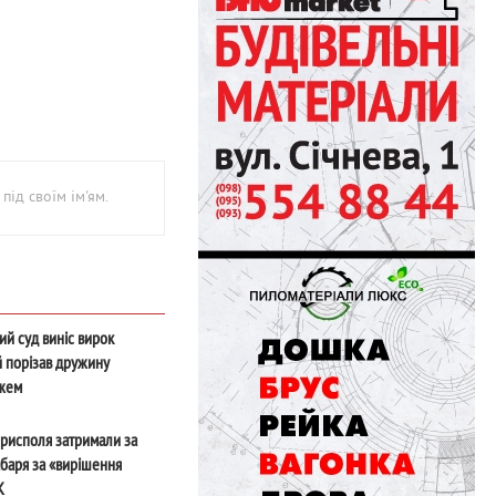
під своїм ім'ям.
ий суд виніс вирок
й порізав дружину
жем
рисполя затримали за
баря за «вирішення
К