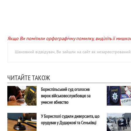
Якщо Ви помітили орфографічну помилку, виділіть її мишкою 
Шановний відвідувач, Ви зайшли на сайт як незареєстровани
ЧИТАЙТЕ ТАКОЖ
Бориспільський суд оголосив
вирок військовослужбовцю за
умисне вбивство
У Борисполі судили диверсанта, що
орудував у Дударкові та Сеньківці