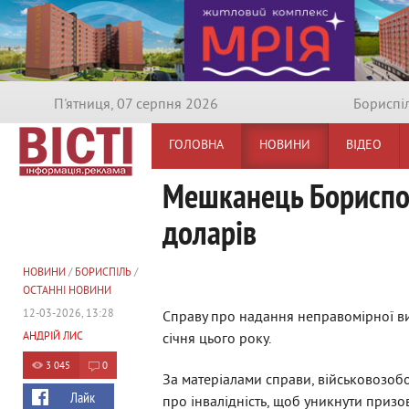
П'ятниця, 07 серпня 2026
Бориспi
ГОЛОВНА
НОВИНИ
ВІДЕО
Мешканець Борисполя
доларів
НОВИНИ
/
БОРИСПІЛЬ
/
ОСТАННІ НОВИНИ
12-03-2026, 13:28
Справу про надання неправомірної ви
АНДРІЙ ЛИС
січня цього року.
3 045
0
За матеріалами справи, військовозоб
Лайк
про інвалідність, щоб уникнути призов