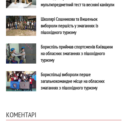
мультипредметний тест та весняні канікули
Школярі Сошникова та Вишеньок
вибороли першість у змаганнях із
пішохідного туризму
Бориспіль приймав спортсменів Київщини
на обласних змаганнях з пішохідного
туризму
Бориспільці вибороли перше
загальнокомандне місце на обласних
змаганнях з пішохідного туризму
КОМЕНТАРІ