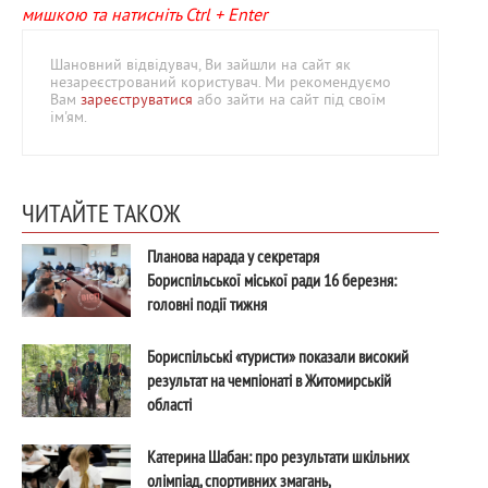
мишкою та натисніть Ctrl + Enter
Шановний відвідувач, Ви зайшли на сайт як
незареєстрований користувач. Ми рекомендуємо
Вам
зареєструватися
або зайти на сайт під своїм
ім'ям.
ЧИТАЙТЕ ТАКОЖ
Планова нарада у секретаря
Бориспільської міської ради 16 березня:
головні події тижня
Бориспільські «туристи» показали високий
результат на чемпіонаті в Житомирській
області
Катерина Шабан: про результати шкільних
олімпіад, спортивних змагань,