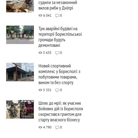
судили за незаконний
вилов риби у Дніпрі
6 041
0
Три аварійні будівлі на
території Бориспільської
громади будуть
демонтовані
5 635
0
Новий спортивний
комплекс у Борисполі: з
побутовими товарами,
вином та без спорту
5 331
0
Шлях до мрії: як учасник
бойових дій із Борисполя
скористався грантом для
старту власного бізнесу
4 790
0