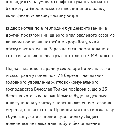
проводиться на умовах співфінансування міського
бюджету та Європейського інвестиційного банку,
який фінансує левову частину витрат.
Із двох котлів по 8 МВт один був демонтований, а
другий протягом нинішнього опалювального сезону з
лишком покривав потреби мікрорайону, який
обслуговує котельня. Зараз на місці демонтованого
котла встановлено два сучасні котли по 3 МВт кожен.
Під час планової наради у секретаря Бориспільської
міської ради у понеділок, 23 березня, начальник
головного управління житлово-комунального
господарства Вячеслав Толкач повідомив, що з 23
березня котельня на вул. Момота буде на декілька
днів зупинена у зв’язку з перепідключенням газових
мереж до нових котлів. Проводиться нова врізка газу
і буде запускатися новий вузол обліку. Людям
доведеться декілька днів побути без опалення.