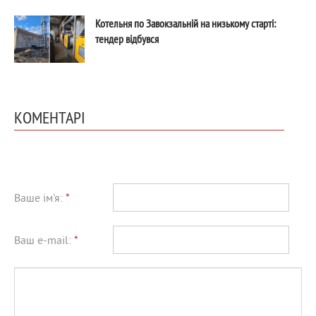
Котельня по Завокзальній на низькому старті:
тендер відбувся
КОМЕНТАРІ
Ваше ім'я:
*
Ваш e-mail:
*