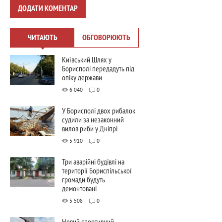
ДОДАТИ КОМЕНТАР
ЧИТАЮТЬ
ОБГОВОРЮЮТЬ
Київський Шлях у
Борисполі передадуть під
опіку держави
6 040
0
У Борисполі двох рибалок
судили за незаконний
вилов риби у Дніпрі
5 910
0
Три аварійні будівлі на
території Бориспільської
громади будуть
демонтовані
5 508
0
Новий спортивний