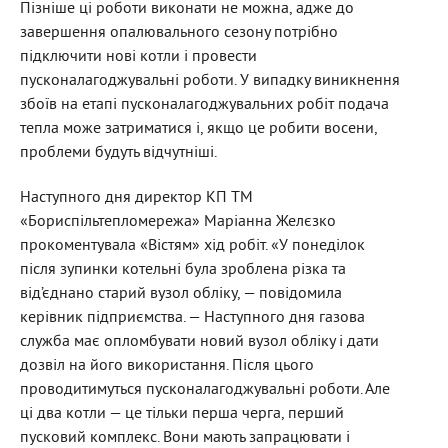
Пізніше ці роботи виконати не можна, адже до
завершення опалювального сезону потрібно
підключити нові котли і провести
пусконалагоджувальні роботи. У випадку виникнення
збоїв на етапі пусконалагоджувальних робіт подача
тепла може затриматися і, якщо це робити восени,
проблеми будуть відчутніші.
Наступного дня директор КП ТМ
«Бориспільтепломережа» Маріанна Желєзко
прокоментувала «Вістям» хід робіт. «У понеділок
після зупинки котельні була зроблена різка та
від’єднано старий вузол обліку, — повідомила
керівник підприємства. — Наступного дня газова
служба має опломбувати новий вузол обліку і дати
дозвіл на його використання. Після цього
проводитимуться пусконалагоджувальні роботи. Але
ці два котли — це тільки перша черга, перший
пусковий комплекс. Вони мають запрацювати і