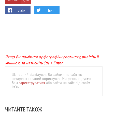
2 765
0
Лайк
Твит
Якщо Ви помітили орфографічну помилку, виділіть її
мишкою та натисніть Ctrl + Enter
Шановний відвідувач, Ви зайшли на сайт як
незареєстрований користувач. Ми рекомендуємо
Вам
зареєструватися
або зайти на сайт під своїм
ім'ям.
ЧИТАЙТЕ ТАКОЖ