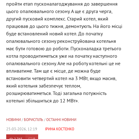
пройти етап пусконалагоджування до завершення
цього опалювального сезону. А ще є друга черга,
другий пусковий комплекс. Старий котел, який
працював до цього тижня, демонтують. На його місці
буде встановлений новий котел. До початку
опалювального сезону реконструйована котельня
має бути готовою до роботи. Пусконаладка третього
котла проводитиметься уже на початку наступного
опалювального сезону. Але на роботу котельні це не
впливатиме. Там ще є місце, де можна буде
встановити четвертий котел на 3 МВт, якщо масив,
який котельня забезпечує теплом,
розширюватиметься. Тоді загальна потужність
котельні збільшиться до 12 МВт».
НОВИНИ
/
БОРИСПІЛЬ
/
ОСТАННІ НОВИНИ
25-03-2026, 12:19
ІРИНА КОСТЕНКО