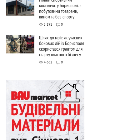
комплекс у Борисполі: з
побутовими товарами,
вином та без спорту
5 191
0
Шлях до мрії: як учасник
бойових дій із Борисполя
скористався грантом для
старту власного бізнесу
4 662
0