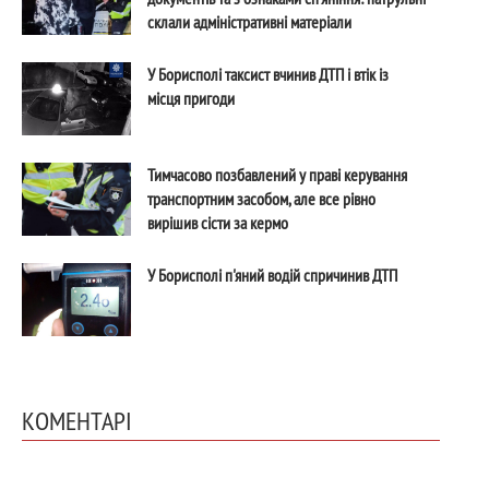
склали адміністративні матеріали
У Борисполі таксист вчинив ДТП і втік із
місця пригоди
Тимчасово позбавлений у праві керування
транспортним засобом, але все рівно
вирішив сісти за кермо
У Борисполі п'яний водій спричинив ДТП
КОМЕНТАРІ