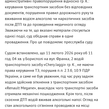
адміністративні правопорушення відносно гр. К.:
керування транспортним засобом без відповідних
документів, порушення правил дорожнього руху та
вживання водієм алкоголю чи наркотичних засобів
після ДТП та до проведення медичного огляду.
Зважаючи на те, що вказані матеріали стосуються
однієї події, суд об’єднав справи в одне
провадження. Про це повідомляє пресслужба суду.
Судом встановлено, що 11 лютого 2026 року об 11
год. 04 хв. у Борисполі на вул. Франка, 2 водій
транспортного засобу «Chery Jaggi» гр. К., не маючи
права керування ТЗ, порушив п.п. 2.3.б, 10.9 ПДР
України, а саме не був уважним, під час руху заднім
ходом здійснив зіткнення з транспортним засобом
«Renault Megane», внаслідок чого транспортні засоби
отримали механічні пошкодження. Крім того, після
скоєння ДТП водій вживав алкогольні напої. Огляд на
стан алкогольного сп’яніння проводився на місці