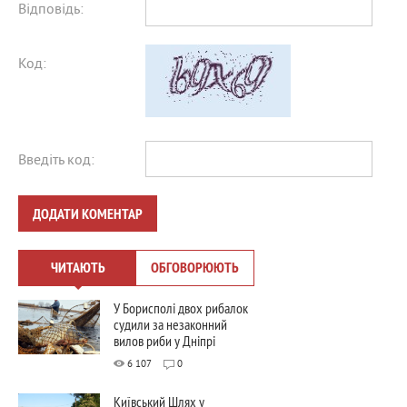
Відповідь:
Код:
Введіть код:
ДОДАТИ КОМЕНТАР
ЧИТАЮТЬ
ОБГОВОРЮЮТЬ
У Борисполі двох рибалок
судили за незаконний
вилов риби у Дніпрі
6 107
0
Київський Шлях у