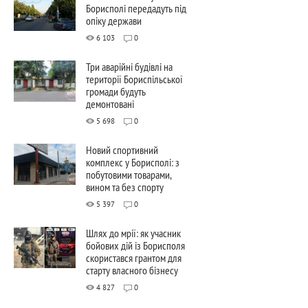
Борисполі передадуть під
опіку держави
6 103
0
Три аварійні будівлі на
території Бориспільської
громади будуть
демонтовані
5 698
0
Новий спортивний
комплекс у Борисполі: з
побутовими товарами,
вином та без спорту
5 397
0
Шлях до мрії: як учасник
бойових дій із Борисполя
скористався грантом для
старту власного бізнесу
4 827
0