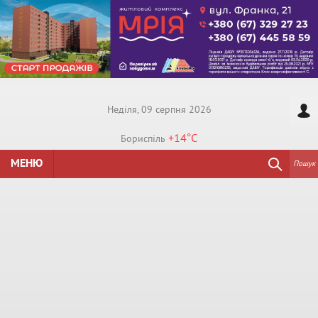
Недiля, 09 серпня 2026
+14°
C
Бориспiль
МЕНЮ
Пошук