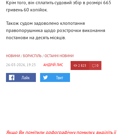
Крім того, він сплатить судовий збір в розмірі 665
гривень 60 копійок.
Також судом задоволено клопотання
правопорушника щодо розстрочки виконання
постанови на десять місяців.
НОВИНИ
/
БОРИСПІЛЬ
/
ОСТАННІ НОВИНИ
26-03-2026, 19:25
АНДРІЙ ЛИС
2 823
0
Лайк
Твит
Якщо Ви помітили орфографічну помилку, виділіть її