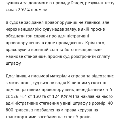
зупинки за допомогою приладу Drager, результат тесту
склав 2.97% проміле.
В судове засідання правопорушник не з’явився, але
через канцелярію суду надав заяву, в якій просив
об’єднати три справи про адміністративні
правопорушення в одне провадження. Крім того,
враховуючи воєнний стан та його незадовільне
майнове становище, просив суд розстрочити сплату
штрафу.
Дослідивши письмові матеріали справи та відеозапис
з місця події, суд визнав водія К. винним у скоєнні
адміністративних правопорушень, передбачених ч. 5
ст. 126, ч. 4 ст. 130 та ст. 124 КУпАП та наклав на нього
адміністративне стягнення у виді штрафу в розмірі 40
800 гривень з позбавленням права керування
транспортними засобами на строк 5 років.