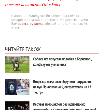
мишкою та натисніть Ctrl + Enter
Шановний відвідувач, Ви зайшли на сайт як
незареєстрований користувач. Ми рекомендуємо
Вам
зареєструватися
або зайти на сайт під своїм
ім'ям.
ЧИТАЙТЕ ТАКОЖ
Собаку, яка покусала чоловіка в Борисполі,
конфіскують у власника
Водія, що намагався підкупити патрульних
на вул. Привокзальній, оштрафували на 17
тис. грн
Керував мотоциклом без відповідних
документів та з ознаками сп’яніння: патрульні