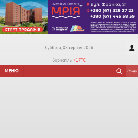
Суббота, 08 серпня 2026
+17°
C
Бориспiль
МЕНЮ
Пошук