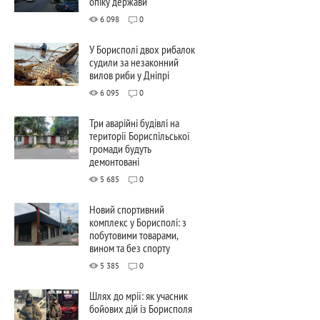
опіку держави
6 098
0
У Борисполі двох рибалок
судили за незаконний
вилов риби у Дніпрі
6 095
0
Три аварійні будівлі на
території Бориспільської
громади будуть
демонтовані
5 685
0
Новий спортивний
комплекс у Борисполі: з
побутовими товарами,
вином та без спорту
5 385
0
Шлях до мрії: як учасник
бойових дій із Борисполя