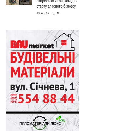
скористався грантом для
старту власного бізнесу
4 823
0