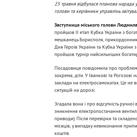
25 травня відбулася планова нарада у
голови та керівники управлінь звітув
Заступниця міського голови Людмила
пройшов ІІ етап Кубка України з бога
мешканець Борисполя, прикордонник 
Дня Героїв України та Кубка України з
пройшов турнір найсильніших богатир
Посадовиця повідомила про проблему, 
зокрема, діти. У Іванкові та Рогозові
заклади на електросамокатах. Це не 
ситуацій на дорозі.
Згадала вона і про відсутність ручної 
зникнення електропостачання вентиля
приводи). Після перевірки та складе
місяців, у випадку невиконання прип
коштів.