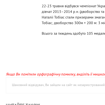
22-23 травня відбувся чемпіонат Украї
дівчат
2013–2014 р.н. (двоборство та
Наталії Тобіас стали призерами змага
Тобіас; двоборство 300м + 200 м: 3 м
Всього за тиждень здобуто 105 медалей
Якщо Ви помітили орфографічну помилку, виділіть її мишкою 
Шановний відвідувач, Ви зайшли на сайт як незареєстровани