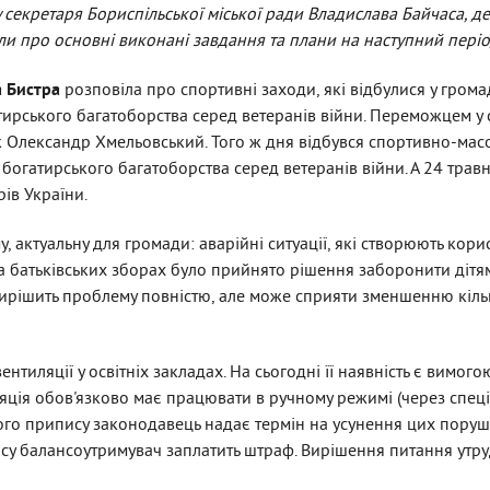
 секретаря Бориспільської міської ради Владислава Байчаса, де
али про основні виконані завдання та плани на наступний періо
 Бистра
розповіла про спортивні заходи, які відбулися у громад
тирського багатоборства серед ветеранів війни. Переможцем у с
Олександр Хмельовський. Того ж дня відбувся спортивно-масо
 богатирського багатоборства серед ветеранів війни. А 24 трав
ів України.
актуальну для громади: аварійні ситуації, які створюють корис
 на батьківських зборах було прийнято рішення заборонити дітям
вирішить проблему повністю, але може сприяти зменшенню кіль
вентиляції у освітніх закладах. На сьогодні її наявність є вимог
ція обов'язково має працювати в ручному режимі (через спеці
ного припису законодавець надає термін на усунення цих поруш
ису балансоутримувач заплатить штраф. Вирішення питання утру