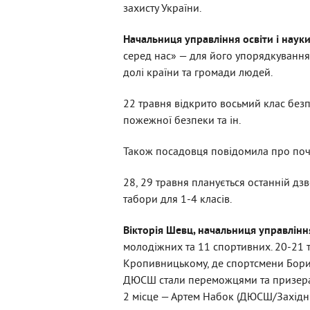
захисту України.
Начальниця управління освіти і нау
серед нас» — для його упорядкування
долі країни та громади людей.
22 травня відкрито восьмий клас без
пожежної безпеки та ін.
Також посадовця повідомила про поча
28, 29 травня планується останній дз
табори для 1-4 класів.
Вікторія Шевц, начальниця управлінн
молодіжних та 11 спортивних. 20-21 т
Кропивницькому, де спортсмени Борисп
ДЮСШ стали переможцями та призера
2 місце
— Артем Набок (ДЮСШ/Західни