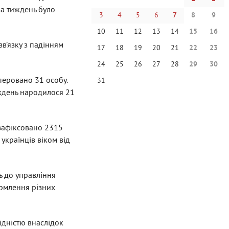
за тиждень було
3
4
5
6
7
8
9
10
11
12
13
14
15
16
зв’язку з падінням
17
18
19
20
21
22
23
24
25
26
27
28
29
30
перовано 31 особу.
31
иждень народилося 21
зафіксовано 2315
українців віком від
нь
до управління
рмлення різних
ідністю внаслідок