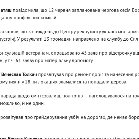
 Матяш
повідомила, що 12 червня запланована чергова сесія Бор
ідання профільних комісій.
розповів, що
за тиждень
до Центру рекрутингу української армі
 зустріч). У результаті 13 громадян направлено на службу до Си
сультацій ветеранам, опрацьовано 45 заяв про відстрочку від 
у т. ч. 61 заяву про матеріальну допомогу.
 Вячеслав Толкач
прозвітував про ремонт доріг та нанесення ро
ому тижні у 18-ти локаціях зламалися та попадали дерева.
 нарада щодо сміттєзвалищ, полігонів — наголошувалося на то
 можливо, й не один.
розвітував про грейдерування узбіч на дорогах, де немає бо