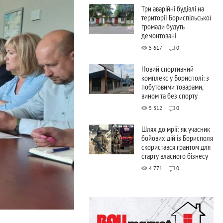
Три аварійні будівлі на
території Бориспільської
громади будуть
демонтовані
5 617
0
Новий спортивний
комплекс у Борисполі: з
побутовими товарами,
вином та без спорту
5 312
0
Шлях до мрії: як учасник
бойових дій із Борисполя
скористався грантом для
старту власного бізнесу
4 771
0