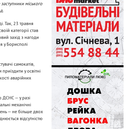
 заступники міського
д.
і. Так, 23 травня
воїй категорії став
вий захід з нагоди
ня у Борисполі
тувачі самокатів,
 приїздити у освітні
кості аварійних
ою ДСНС — у разі
альні механічні
ень — не більше двох
днюється відсутністю