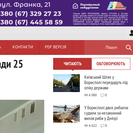
А
КОНТАКТИ
PDF ВЕРСІЯ
Пошук
ади 25
ЧИТАЮТЬ
ОБГОВОРЮЮТЬ
Київський Шлях у
Борисполі передадуть під
опіку держави
6 080
0
У Борисполі двох рибалок
судили за незаконний
вилов риби у Дніпрі
6 022
0