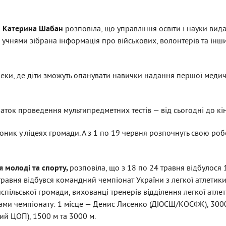
ки Катерина Шабан
розповіла, що управління освіти і науки вид
 учнями зібрана інформація про військових, волонтерів та ін
пеки, де діти зможуть опанувати навички надання першої меди
ток проведення мультипредметних тестів — від сьогодні до к
воник у ліцеях громади. А з 1 по 19 червня розпочнуть свою роб
я молоді та спорту,
розповіла, що
з 18 по 24 травня відбулося 1
равня відбувся командний чемпіонат України з легкої атлетики 
ільської громади, вихованці тренерів відділення легкої атле
ми чемпіонату: 1 місце — Денис Лисенко (ДЮСШ/КОСФК), 300
й ЦОП), 1500 м та 3000 м.