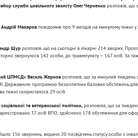
 майор служби цивільного захисту
Олег Черненко
розповів, що 
и Андрій Макаров
повідомив про 9 виїздів на минулому тижні у 
сандр Щур
розповів, що на сьогодні в лікарні 214 хворих. Проо
аторно звернулося 142 особи, до травмпункту — 167 осіб. За т
ький ЦПМСД» Василь Жернов
розповів, що за минулий тиждень 
РВІ. Державною програмою безоплатних базових обстежень для 
два тижні скористалося 29 осіб.
соціальної та ветеранської політики,
розповіла, що за тижде
зареєстровано 37 осіб ВПО, здійснено 178 обстеження для офо
ійшло 156 звернень, видано 20 посвідчень статусу особи з інвал