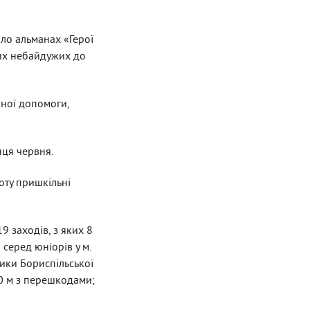
ало альманах «Герої
ших небайдужих до
чної допомоги,
інця червня.
оту пришкільні
9 заходів, з яких 8
серед юніорів у м.
тики Бориспільської
0 м з перешкодами;