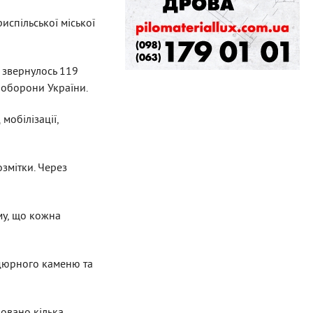
испільської міської
ї
звернулось 119
л оборони України.
мобілізації,
змітки. Через
му, що кожна
рдюрного каменю та