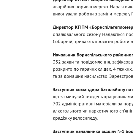
Директор КП ВКГ «Бориспільводокан
аварійних поривів мережі. Наразі вик
виконували роботи з заміни мереж у Р
Директор КП ТМ «Бориспільтепломе
опалювального сезону. Надаються пос
Соборній, тривають проєктні роботи на
Начальник Бориспільського районног
352 заяви та повідомлення, зафіксован
розкрито по гарячих слідах, 4 тяжких
та за домашнє насильство. Зареєстро
Заступник командира батальйону патр
що за минулий тиждень працівниками п
702 адміністративні матеріали за пор
алкогольного чи наркотичного сп’янін
крадіжку велосипеду.
Заступник н
ачальника відділу №1 Бор