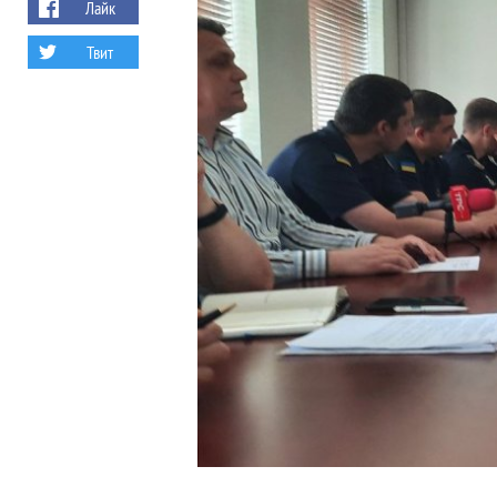
Лайк
Твит