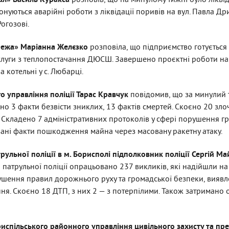
ал» Василь Куракса
розповів, що на минулому тижні
було лікві
онуються аварійні роботи з ліквідації поривів на вул. Павла Д
огозові.
режа» Маріанна Желєзко
розповіла, що підприємство готується
луги з теплопостачання ДЮСШ. Завершено проєктні роботи на к
 котельні у с. Любарці.
о управління поліції Тарас Кравчук
повідомив, що за минулий
о 3 факти безвісти зниклих, 13 фактів смертей. Скоєно 20 злоч
. Складено 7 адміністративних протоколів у сфері порушення 
вані факти пошкодження майна через масовану ракетну атаку.
ульної поліції в м. Борисполі підполковник поліції Сергій М
атрульної поліції опрацьовано 237 викликів, які надійшли на
ушення правил дорожнього руху та громадської безпеки, виявлен
ня. Скоєно 18 ДТП, з них 2 — з потерпілими. Також затримано 
испільського районного управління цивільного захисту та пре