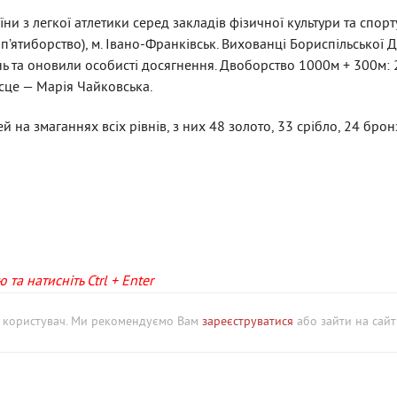
ни з легкої атлетики серед закладів фізичної культури та спорт
 п’ятиборство), м. Івано-Франківськ. Вихованці Бориспільсько
нь та оновили особисті досягнення. Двоборство 1000м + 300м: 
ісце — Марія Чайковська.
 на змаганнях всіх рівнів, з них 48 золото, 33 срібло, 24 брон
та натисніть Ctrl + Enter
й користувач. Ми рекомендуємо Вам
зареєструватися
або зайти на сайт 