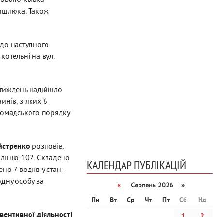
довано кілька
ришлюка. Також
 до наступного
отельні на вул.
 тиждень надійшло
инів, з яких 6
громадського порядку
айстренко
розповів,
 лінію 102. Складено
КАЛЕНДАР ПУБЛІКАЦІЙ
о 7 водіїв у стані
одну особу за
«
Серпень 2026 »
Пн
Вт
Ср
Чт
Пт
Сб
Нд
вентивної діяльності
1
2