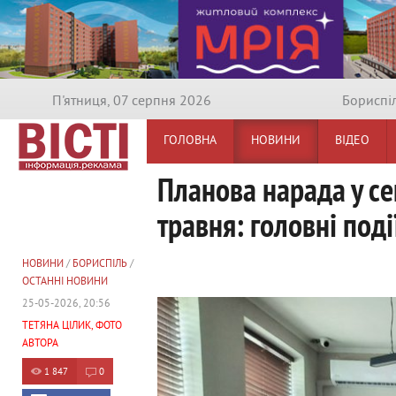
П'ятниця, 07 серпня 2026
Бориспi
ГОЛОВНА
НОВИНИ
ВІДЕО
Планова нарада у се
травня: головні поді
НОВИНИ
/
БОРИСПІЛЬ
/
ОСТАННІ НОВИНИ
25-05-2026, 20:56
ТЕТЯНА ЦІЛИК, ФОТО
АВТОРА
1 847
0