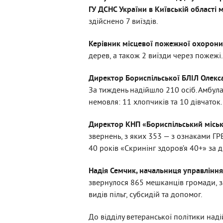
ГУ ДСНС України в Київській області
здійснено 7 виїздів.
Керівник місцевої пожежної охорон
дерев, а також 2 виїзди через пожежі.
Директор Бориспільської БЛІЛ Олек
За тиждень надійшло 210 осіб. Амбул
немовля: 11 хлопчиків та 10 дівчаток.
Директор КНП «Бориспільський міс
звернень, з яких 353 — з ознаками Г
40 років «Скринінг здоров’я 40+» за 
Надія Семчик, начальниця управління 
звернулося 865 мешканців громади, 
видів пільг, субсидій та допомог.
До відділу ветеранської політики над