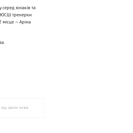
у серед юнаків та
ї ДЮСШ тренерки
2 місце — Аріна
за.
під своїм ім'ям.