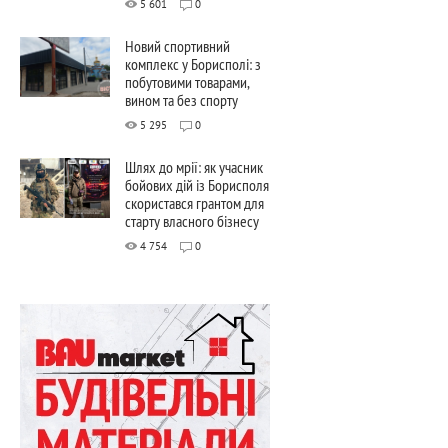
5 601
0
Новий спортивний
комплекс у Борисполі: з
побутовими товарами,
вином та без спорту
5 295
0
Шлях до мрії: як учасник
бойових дій із Борисполя
скористався грантом для
старту власного бізнесу
4 754
0