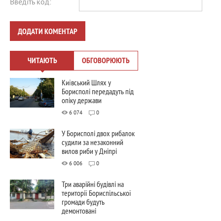
Введіть код:
ДОДАТИ КОМЕНТАР
ЧИТАЮТЬ
ОБГОВОРЮЮТЬ
Київський Шлях у
Борисполі передадуть під
опіку держави
6 074
0
У Борисполі двох рибалок
судили за незаконний
вилов риби у Дніпрі
6 006
0
Три аварійні будівлі на
території Бориспільської
громади будуть
демонтовані