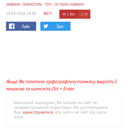
НОВИНИ
/
БОРИСПІЛЬ
/
ТОП
/
ОСТАННІ НОВИНИ
29-05-2026, 19:00
ВІСТІ
1 962
0
Лайк
Твит
Якщо Ви помітили орфографічну помилку, виділіть її
мишкою та натисніть Ctrl + Enter
Шановний відвідувач, Ви зайшли на сайт як
незареєстрований користувач. Ми рекомендуємо
Вам
зареєструватися
або зайти на сайт під своїм
ім'ям.