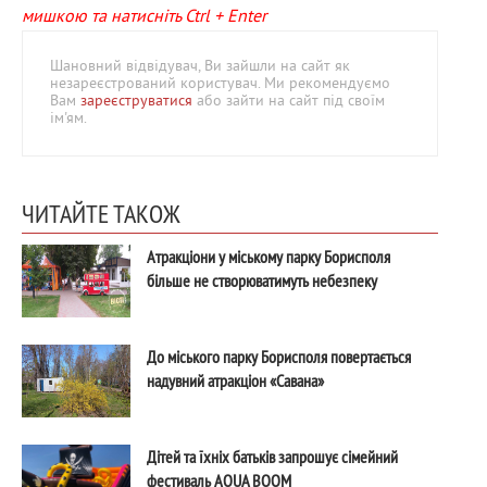
мишкою та натисніть Ctrl + Enter
Шановний відвідувач, Ви зайшли на сайт як
незареєстрований користувач. Ми рекомендуємо
Вам
зареєструватися
або зайти на сайт під своїм
ім'ям.
ЧИТАЙТЕ ТАКОЖ
Атракціони у міському парку Борисполя
більше не створюватимуть небезпеку
До міського парку Борисполя повертається
надувний атракціон «Савана»
Дітей та їхніх батьків запрошує сімейний
фестиваль AQUA BOOM