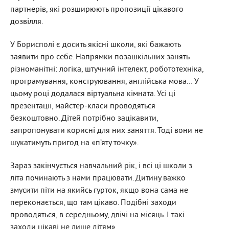
партнерів, які розширюють пропозиції цікавого
дозвілля.
У Борисполі є досить якісні школи, які бажають
заявити про себе. Напрямки позашкільних занять
різноманітні: логіка, штучний інтелект, робототехніка,
програмування, конструювання, англійська мова… У
цьому році додалася віртуальна кімната. Усі ці
презентації, майстер-класи проводяться
безкоштовно. Дітей потрібно зацікавити,
запропонувати корисні для них заняття. Тоді вони не
шукатимуть пригод на «п’яту точку».
Зараз закінчується навчальний рік, і всі ці школи з
літа починають з нами працювати. Дитину важко
змусити піти на якийсь гурток, якщо вона сама не
переконається, що там цікаво. Подібні заходи
проводяться, в середньому, двічі на місяць. І такі
заходи цікаві не лише дітям».