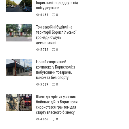
Борисполі передадуть під
опіку держави
6 133
0
Три аварійні будівлі на
території Бориспільської
громади будуть
демонтовані
5 755
0
Новий спортивний
комплекс у Борисполі: з
побутовими товарами,
вином та без спорту
5 519
0
Шлях до мрії: як учасник
бойових дій із Борисполя
скористався грантом для
старту власного бізнесу
4 866
0