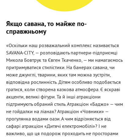
Якщо савана, то майже по-
справжньому
«Оскільки наш розважальний комплекс називається
SAVANA-CITY, — розповідають партнери-підприємці
Микола Бовтрук та Євген Ткаченко, — ми намагаємось
притримуватися стилістики. На банерах савана, чи
може джунглі, тварини, яких там можна зустріти,
відповідна рослинність. Дітям особливо подобається
гратися, коли створена казкова атмосфера. Є яскраві
акценти, великі фігури. Та й інші атракціони
підтримують обраний стиль. Атракціон «Баджо» — чим
не гойдалки на ліанах? Атракціон «Човники» —
прогулянка водами оази. А чим відрізняється від
сафарі атракціон «Дитячі електромобілі»? І не
важливо, що ця подорож проходить не просторами