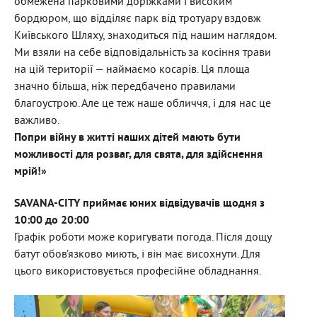
обмежена парковими доріжками і високим
бордюром, що відділяє парк від тротуару вздовж
Київського Шляху, знаходиться під нашим наглядом.
Ми взяли на себе відповідальність за косіння трави
на цій території — наймаємо косарів. Ця площа
значно більша, ніж передбачено правилами
благоустрою. Але це теж наше обличчя, і для нас це
важливо.
Попри війну в житті наших дітей мають бути
можливості для розваг, для свята, для здійснення
мрій!»
SAVANA-CITY приймає юних відвідувачів щодня з
10:00 до 20:00
Графік роботи може коригувати погода. Після дощу
батут обов’язково миють, і він має висохнути. Для
цього використовується професійне обладнання.