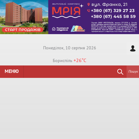
Понедiлок, 10 серпня 2026
+26°
C
Бориспiль
МЕНЮ
Пошук