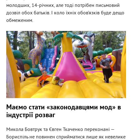
молодших, 14-річних, але тоді потрібен письмовий
дозвіл обох батьків. І коло їхніх обов’язків буде дещо
обмеженим.
Маємо стати «законодавцями мод» в
індустрії розваг
Микола Бовтрук та Євген Ткаченко переконані —
Бориспіль не повинен сприйматися лише як невелике