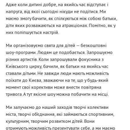
Адже коли дитині добре, на якийсь час відступає і
напруга, від якої сьогодні нікуди не подітися. Ми
маємо змогу бачити, як спілкуються між собою батьки,
діти яких розважаються на атракціонах. Помітно, як у
них поліпшується настрій.
Ми організовуємо свята для дітей — безкоштовні
шоу-програми. Людям це подобається. Запрошуємо
різних артистів. Коли запрошували фокусника з
Київського цирку, бачили, як батьки на якийсь час
ставали дітьми. Не завжди люди мають можливість
поїхати до Києва, зважаючи на те, що у будь-який
момент свої корективи може внести повітряна
тривога. А тут якісне шоу можна побачити на місці.
Ми залучаємо до наший заходів творчі колективи
міста, творчі об’єднання, які займаються спортивним,
культурним, творчим розвитком дітей. Вони
отримують можливість презентувати себе, а ми маємо