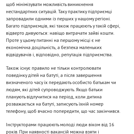
щоб мінімізувати можливість виникнення
нестандартних ситуацій. Таку практику підприємці
запровадили одними із перших у нашому регіоні.
Багато підприємців, які також працюють у такій сфері,
відверто дивуються: навіщо витрачати зайві кошти.
Проте у цьому питанні на першому місці є не
економічна доцільність, а безпека маленьких
відвідувачів і, відповідно, репутація підприємства.
Також існує правило не тільки контролювати
поведінку дітей на батуті, а після завершення
визначеного часу їх передають особисто батькам чи
людям, які дітей супроводжують. Якщо батьки
планують відлучитися на період, коли дитина
розважається на батуті, записують їхній номер
телефону, щоб вчасно попередити, що час закінчився.
Інструкторами працюють молоді люди віком від 16
років. При наявності вакансій можна взяти і