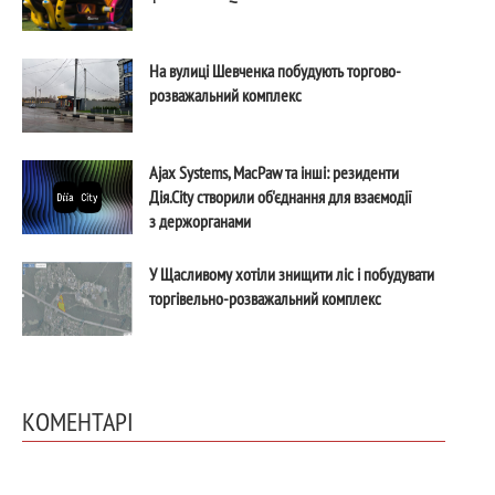
На вулиці Шевченка побудують торгово-
розважальний комплекс
Ajax Systems, MacPaw та інші: резиденти
Дія.City створили об'єднання для взаємодії
з держорганами
У Щасливому хотіли знищити ліс і побудувати
торгівельно-розважальний комплекс
КОМЕНТАРІ