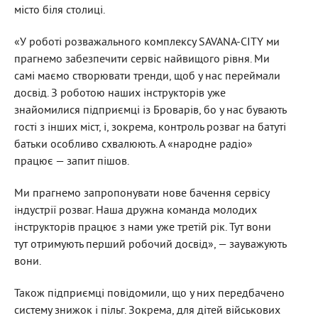
місто біля столиці.
«У роботі розважального комплексу SAVANA-CITY ми
прагнемо забезпечити сервіс найвищого рівня. Ми
самі маємо створювати тренди, щоб у нас переймали
досвід. З роботою наших інструкторів уже
знайомилися підприємці із Броварів, бо у нас бувають
гості з інших міст, і, зокрема, контроль розваг на батуті
батьки особливо схвалюють. А «народне радіо»
працює — запит пішов.
Ми прагнемо запропонувати нове бачення сервісу
індустрії розваг. Наша дружна команда молодих
інструкторів працює з нами уже третій рік. Тут вони
тут отримують перший робочий досвід», — зауважують
вони.
Також підприємці повідомили, що у них передбачено
систему знижок і пільг. Зокрема, для дітей військових