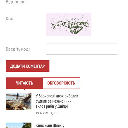
Відповідь:
Код:
Введіть код:
ДОДАТИ КОМЕНТАР
ЧИТАЮТЬ
ОБГОВОРЮЮТЬ
У Борисполі двох рибалок
судили за незаконний
вилов риби у Дніпрі
6 219
0
Київський Шлях у