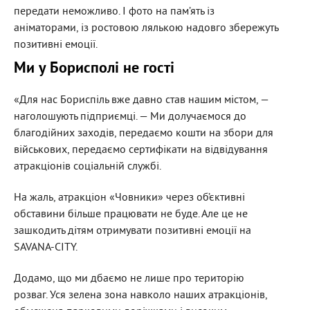
передати неможливо. І фото на пам’ять із
аніматорами, із ростовою лялькою надовго збережуть
позитивні емоції.
Ми у Борисполі не гості
«Для нас Бориспіль вже давно став нашим містом, —
наголошують підприємці. — Ми долучаємося до
благодійних заходів, передаємо кошти на збори для
військових, передаємо сертифікати на відвідування
атракціонів соціальній службі.
На жаль, атракціон «Човники» через об’єктивні
обставини більше працювати не буде. Але це не
зашкодить дітям отримувати позитивні емоції на
SAVANA-CITY.
Додамо, що ми дбаємо не лише про територію
розваг. Уся зелена зона навколо наших атракціонів,