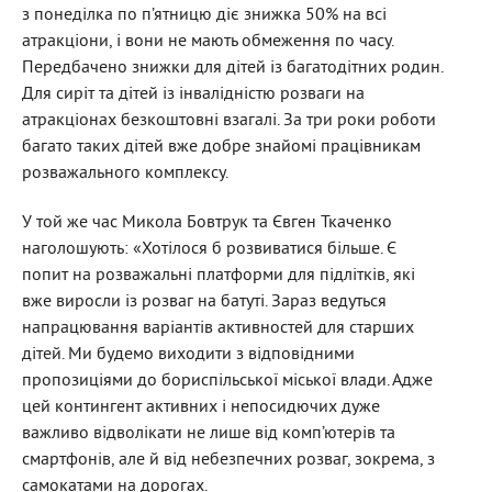
з понеділка по п’ятницю діє знижка 50% на всі
атракціони, і вони не мають обмеження по часу.
Передбачено знижки для дітей із багатодітних родин.
Для сиріт та дітей із інвалідністю розваги на
атракціонах безкоштовні взагалі. За три роки роботи
багато таких дітей вже добре знайомі працівникам
розважального комплексу.
У той же час Микола Бовтрук та Євген Ткаченко
наголошують: «Хотілося б розвиватися більше. Є
попит на розважальні платформи для підлітків, які
вже виросли із розваг на батуті. Зараз ведуться
напрацювання варіантів активностей для старших
дітей. Ми будемо виходити з відповідними
пропозиціями до бориспільської міської влади. Адже
цей контингент активних і непосидючих дуже
важливо відволікати не лише від комп’ютерів та
смартфонів, але й від небезпечних розваг, зокрема, з
самокатами на дорогах.