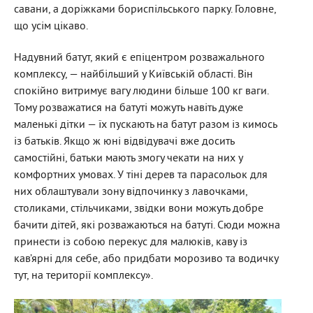
савани, а доріжками бориспільського парку. Головне,
що усім цікаво.
Надувний батут, який є епіцентром розважального
комплексу, — найбільший у Київській області. Він
спокійно витримує вагу людини більше 100 кг ваги.
Тому розважатися на батуті можуть навіть дуже
маленькі дітки — їх пускають на батут разом із кимось
із батьків. Якщо ж юні відвідувачі вже досить
самостійні, батьки мають змогу чекати на них у
комфортних умовах. У тіні дерев та парасольок для
них облаштували зону відпочинку з лавочками,
столиками, стільчиками, звідки вони можуть добре
бачити дітей, які розважаються на батуті. Сюди можна
принести із собою перекус для малюків, каву із
кав’ярні для себе, або придбати морозиво та водичку
тут, на території комплексу».