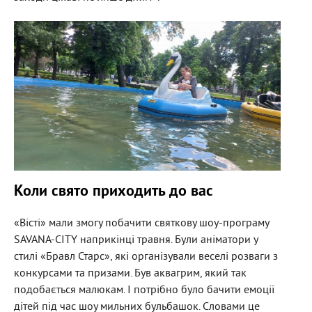
Коли свято приходить до вас
«Вісті» мали змогу побачити святкову шоу-програму
SAVANA-CITY наприкінці травня. Були аніматори у
стилі «Бравл Старс», які організували веселі розваги з
конкурсами та призами. Був аквагрим, який так
подобається малюкам. І потрібно було бачити емоції
дітей під час шоу мильних бульбашок. Словами це